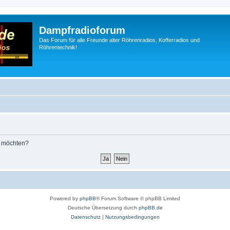
Dampfradioforum
Das Forum für alle Freunde alter Röhrenradios, Kofferradios und
Röhrentechnik!
n möchten?
Powered by
phpBB
® Forum Software © phpBB Limited
Deutsche Übersetzung durch
phpBB.de
Datenschutz
|
Nutzungsbedingungen