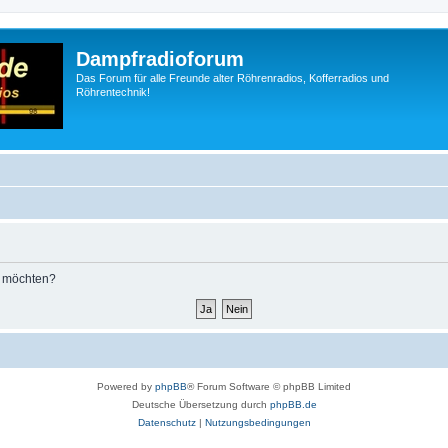
Dampfradioforum
Das Forum für alle Freunde alter Röhrenradios, Kofferradios und
Röhrentechnik!
n möchten?
Powered by
phpBB
® Forum Software © phpBB Limited
Deutsche Übersetzung durch
phpBB.de
Datenschutz
|
Nutzungsbedingungen