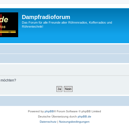
Dampfradioforum
Das Forum für alle Freunde alter Röhrenradios, Kofferradios und
Röhrentechnik!
n möchten?
Powered by
phpBB
® Forum Software © phpBB Limited
Deutsche Übersetzung durch
phpBB.de
Datenschutz
|
Nutzungsbedingungen