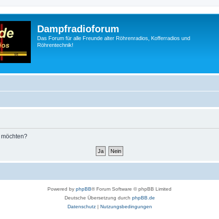
Dampfradioforum
Das Forum für alle Freunde alter Röhrenradios, Kofferradios und
Röhrentechnik!
n möchten?
Powered by
phpBB
® Forum Software © phpBB Limited
Deutsche Übersetzung durch
phpBB.de
Datenschutz
|
Nutzungsbedingungen