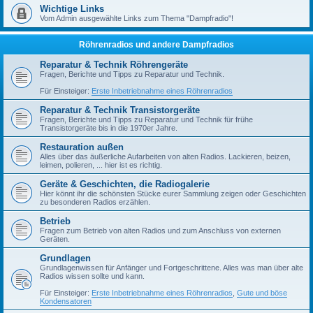
Wichtige Links
Vom Admin ausgewählte Links zum Thema "Dampfradio"!
Röhrenradios und andere Dampfradios
Reparatur & Technik Röhrengeräte
Fragen, Berichte und Tipps zu Reparatur und Technik.
Für Einsteiger:
Erste Inbetriebnahme eines Röhrenradios
Reparatur & Technik Transistorgeräte
Fragen, Berichte und Tipps zu Reparatur und Technik für frühe
Transistorgeräte bis in die 1970er Jahre.
Restauration außen
Alles über das äußerliche Aufarbeiten von alten Radios. Lackieren, beizen,
leimen, polieren, ... hier ist es richtig.
Geräte & Geschichten, die Radiogalerie
Hier könnt ihr die schönsten Stücke eurer Sammlung zeigen oder Geschichten
zu besonderen Radios erzählen.
Betrieb
Fragen zum Betrieb von alten Radios und zum Anschluss von externen
Geräten.
Grundlagen
Grundlagenwissen für Anfänger und Fortgeschrittene. Alles was man über alte
Radios wissen sollte und kann.
Für Einsteiger:
Erste Inbetriebnahme eines Röhrenradios
,
Gute und böse
Kondensatoren