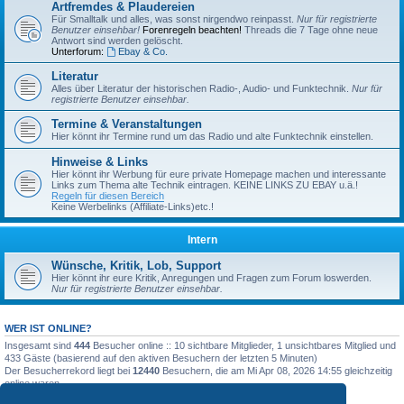
Artfremdes & Plaudereien
Für Smalltalk und alles, was sonst nirgendwo reinpasst.
Nur für registrierte
Benutzer einsehbar!
Forenregeln beachten!
Threads die 7 Tage ohne neue
Antwort sind werden gelöscht.
Unterforum:
Ebay & Co.
Literatur
Alles über Literatur der historischen Radio-, Audio- und Funktechnik.
Nur für
registrierte Benutzer einsehbar.
Termine & Veranstaltungen
Hier könnt ihr Termine rund um das Radio und alte Funktechnik einstellen.
Hinweise & Links
Hier könnt ihr Werbung für eure private Homepage machen und interessante
Links zum Thema alte Technik eintragen. KEINE LINKS ZU EBAY u.ä.!
Regeln für diesen Bereich
Keine Werbelinks (Affiliate-Links)etc.!
Intern
Wünsche, Kritik, Lob, Support
Hier könnt ihr eure Kritik, Anregungen und Fragen zum Forum loswerden.
Nur für registrierte Benutzer einsehbar.
WER IST ONLINE?
Insgesamt sind
444
Besucher online :: 10 sichtbare Mitglieder, 1 unsichtbares Mitglied und
433 Gäste (basierend auf den aktiven Besuchern der letzten 5 Minuten)
Der Besucherrekord liegt bei
12440
Besuchern, die am Mi Apr 08, 2026 14:55 gleichzeitig
online waren.