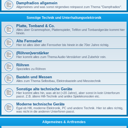
Dampfradios allgemein
Allgemeines und was sonst nirgendwo reinpasst zum Thema "Dampfradios".
Sonstige Technik und Unterhaltungselektronik
Platte, Tonband & Co.
Alles über Grammophon, Plattenspieler, Tefifon und Tonbandgeräte kommt hier
hinein.
Alte Fernseher
Hier ist alles über alte Fernseher bis hinein in die 70er Jahre richtig.
(Röhren)verstärker
Hier kommt alles zum Thema Audio-Verstärker und Zubehör rein.
Röhren
Spezielles zu Röhren
Basteln und Messen
Alles zum Thema Selbstbau, Elektrobasteln und Messtechnik
Sonstige alte technische Geräte
Hier kommt alles hin, was alt ist (>20 Jahre), aber sonst in kein Unterforum
passt. Z.B. ältere Hifi-Technik und antike Spielekonsolen etc.
Moderne technische Geräte
Egal ob Hifi, moderne Elektronik, PC und andere Technik. Hier ist alles richtig,
was nicht in die anderen Unterforen passt.
Allgemeines & Artfremdes