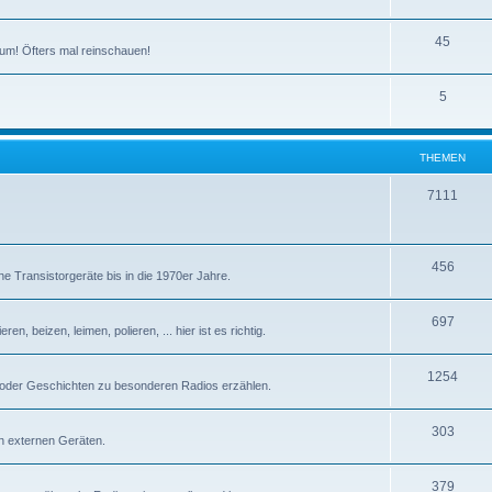
T
45
um! Öfters mal reinschauen!
h
T
5
e
h
m
e
e
THEMEN
m
n
T
7111
e
h
n
e
T
456
e Transistorgeräte bis in die 1970er Jahre.
m
h
e
T
697
e
n, beizen, leimen, polieren, ... hier ist es richtig.
n
h
m
T
1254
e
e
 oder Geschichten zu besonderen Radios erzählen.
h
m
n
T
303
e
e
n externen Geräten.
h
m
n
T
379
e
e