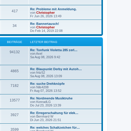
g
g
L
Re: Probleme mit Anmeldung.
B
417
e
e
von
Christopher
t
Fr Jun 26, 2026 13:49
e
z
t
L
Re: Bannertausch!
B
34
i
e
e
von
Christopher
r
t
Do Feb 14, 2019 22:08
e
t
B
z
e
t
i
i
r
e
BEITRÄGE
LETZTER BEITRAG
t
r
r
t
B
ä
L
Re: Tonfunk Violetta 285 zerl…
a
B
e
94132
e
von
Axel
g
i
r
g
t
Sa Aug 08, 2026 9:42
t
e
z
r
ä
e
t
a
i
e
L
g
Re: Blaupunkt Derby mit Autoh…
B
4865
g
r
e
von
fritz52
t
B
t
Sa Aug 08, 2026 13:09
e
e
e
z
i
r
t
L
Re: suche Drehknöpfe
t
B
7182
i
e
e
von
Nils4208
r
ä
r
t
Fr Aug 07, 2026 13:52
a
e
t
B
z
g
e
g
t
L
Re: Nordmende Musiktruhe
B
13577
i
i
r
e
e
von
KonradLG
t
r
e
t
Do Jul 23, 2026 13:39
e
r
t
B
ä
z
a
e
t
L
Re: Erregerschaltung für elek…
B
g
3927
i
i
r
e
g
e
von
Bernhard W
t
r
t
Di Jun 23, 2026 21:51
e
r
t
B
ä
z
e
a
e
t
L
Re: welches Schaltzeichen für…
B
g
3599
i
i
r
e
g
e
von
Bernhard W