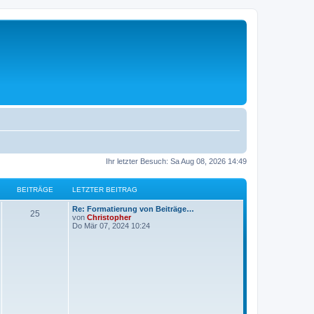
Ihr letzter Besuch: Sa Aug 08, 2026 14:49
BEITRÄGE
LETZTER BEITRAG
L
Re: Formatierung von Beiträge…
B
25
e
von
Christopher
t
Do Mär 07, 2024 10:24
e
z
t
i
e
r
t
B
e
i
r
t
r
ä
a