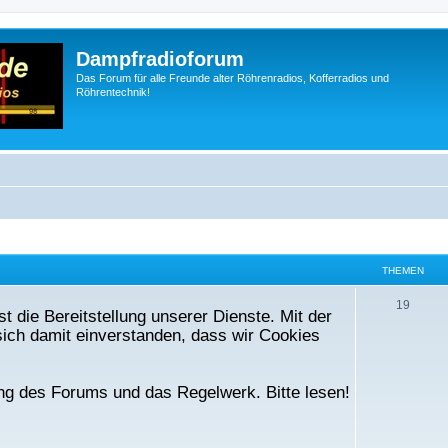
Dampfradioforum
Das Forum für alle Freunde alter Röhrenradios, Kofferradios und
Röhrentechnik!
THEMEN
T
19
t die Bereitstellung unserer Dienste. Mit der
h
ich damit einverstanden, dass wir Cookies
e
m
ng des Forums und das Regelwerk. Bitte lesen!
e
n