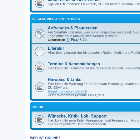
Egal ob Hifi, moderne Elektronik, PC und andere Technik. Hier 
ALLGEMEINES & ARTFREMDES
Artfremdes & Plaudereien
Für Smalltalk und alles, was sonst nirgendwo reinpasst.
Nur 
Tage ohne neue Antwort sind werden gelöscht.
Unterforum:
Ebay & Co.
Literatur
Alles über Literatur der historischen Radio-, Audio- und Funk
Termine & Veranstaltungen
Hier könnt ihr Termine rund um das Radio und alte Funktechni
Hinweise & Links
Hier könnt ihr Werbung für eure private Homepage machen 
ZU EBAY u.ä.!
Regeln für diesen Bereich
Keine Werbelinks (Affiliate-Links)etc.!
INTERN
Wünsche, Kritik, Lob, Support
Hier könnt ihr eure Kritik, Anregungen und Fragen zum Foru
Nur für registrierte Benutzer einsehbar.
WER IST ONLINE?