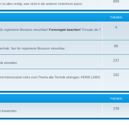
e
T
899
e
ist alles richtig, was nicht in die anderen Unterforen passt.
m
h
n
e
e
THEMEN
n
m
T
4
für registrierte Benutzer einsehbar!
Forenregeln beachten!
Threads die 7
e
h
n
e
T
86
technik.
Nur für registrierte Benutzer einsehbar.
m
h
e
T
237
e
k einstellen.
n
h
m
T
182
e
e
und interessante Links zum Thema alte Technik eintragen. KEINE LINKS
h
m
n
e
e
m
n
THEMEN
e
T
239
m loswerden.
n
h
e