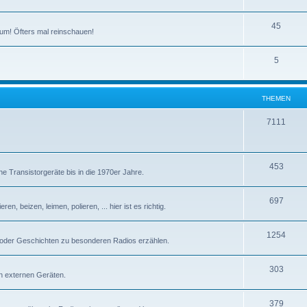
T
45
um! Öfters mal reinschauen!
h
T
5
e
h
m
e
e
THEMEN
m
n
T
7111
e
h
n
e
T
453
e Transistorgeräte bis in die 1970er Jahre.
m
h
e
T
697
e
n, beizen, leimen, polieren, ... hier ist es richtig.
n
h
m
T
1254
e
e
 oder Geschichten zu besonderen Radios erzählen.
h
m
n
T
303
e
e
n externen Geräten.
h
m
n
T
379
e
e