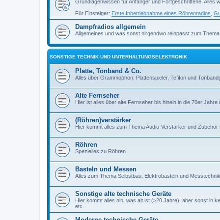
Grundlagenwissen für Anfänger und Fortgeschrittene. Alles w
Für Einsteiger:
Erste Inbetriebnahme eines Röhrenradios
,
Gu
Dampfradios allgemein
Allgemeines und was sonst nirgendwo reinpasst zum Thema
SONSTIGE TECHNIK UND UNTERHALTUNGSELEKTRONIK
Platte, Tonband & Co.
Alles über Grammophon, Plattenspieler, Tefifon und Tonbandg
Alte Fernseher
Hier ist alles über alte Fernseher bis hinein in die 70er Jahre r
(Röhren)verstärker
Hier kommt alles zum Thema Audio-Verstärker und Zubehör r
Röhren
Spezielles zu Röhren
Basteln und Messen
Alles zum Thema Selbstbau, Elektrobasteln und Messtechni
Sonstige alte technische Geräte
Hier kommt alles hin, was alt ist (>20 Jahre), aber sonst in k
etc.
Moderne technische Geräte