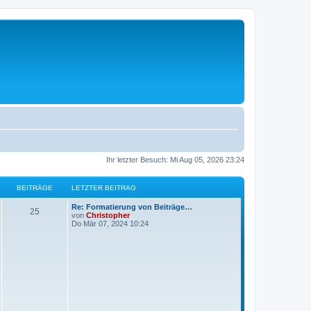
Ihr letzter Besuch: Mi Aug 05, 2026 23:24
BEITRÄGE
LETZTER BEITRAG
L
Re: Formatierung von Beiträge…
B
25
e
von
Christopher
t
Do Mär 07, 2024 10:24
e
z
t
i
e
r
t
B
e
i
r
t
r
ä
a