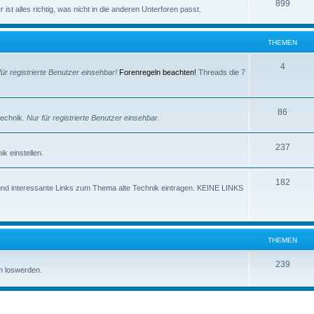
e
T
899
e
ist alles richtig, was nicht in die anderen Unterforen passt.
m
h
n
e
e
THEMEN
n
m
T
4
für registrierte Benutzer einsehbar!
Forenregeln beachten!
Threads die 7
e
h
n
e
T
86
technik.
Nur für registrierte Benutzer einsehbar.
m
h
e
T
237
e
k einstellen.
n
h
m
T
182
e
e
und interessante Links zum Thema alte Technik eintragen. KEINE LINKS
h
m
n
e
e
m
n
THEMEN
e
T
239
m loswerden.
n
h
e