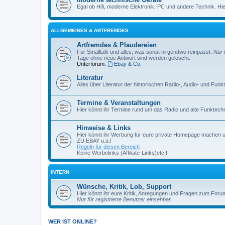
Egal ob Hifi, moderne Elektronik, PC und andere Technik. Hier 
ALLGEMEINES & ARTFREMDES
Artfremdes & Plaudereien
Für Smalltalk und alles, was sonst nirgendwo reinpasst.
Nur 
Tage ohne neue Antwort sind werden gelöscht.
Unterforum:
Ebay & Co.
Literatur
Alles über Literatur der historischen Radio-, Audio- und Funk
Termine & Veranstaltungen
Hier könnt ihr Termine rund um das Radio und alte Funktechni
Hinweise & Links
Hier könnt ihr Werbung für eure private Homepage machen 
ZU EBAY u.ä.!
Regeln für diesen Bereich
Keine Werbelinks (Affiliate-Links)etc.!
INTERN
Wünsche, Kritik, Lob, Support
Hier könnt ihr eure Kritik, Anregungen und Fragen zum Foru
Nur für registrierte Benutzer einsehbar.
WER IST ONLINE?