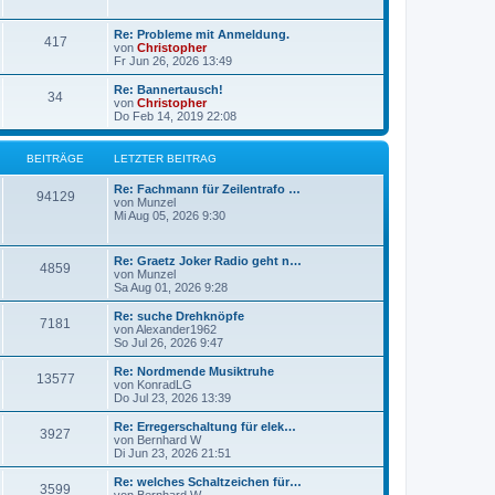
g
g
L
Re: Probleme mit Anmeldung.
B
417
e
e
von
Christopher
t
Fr Jun 26, 2026 13:49
e
z
t
L
Re: Bannertausch!
B
34
i
e
e
von
Christopher
r
t
Do Feb 14, 2019 22:08
e
t
B
z
e
t
i
i
r
e
BEITRÄGE
LETZTER BEITRAG
t
r
r
t
B
ä
L
Re: Fachmann für Zeilentrafo …
a
B
e
94129
e
von
Munzel
g
i
r
g
t
Mi Aug 05, 2026 9:30
t
e
z
r
ä
e
t
a
i
e
L
g
Re: Graetz Joker Radio geht n…
B
4859
g
r
e
von
Munzel
t
B
t
Sa Aug 01, 2026 9:28
e
e
e
z
i
r
t
L
Re: suche Drehknöpfe
t
B
7181
i
e
e
von
Alexander1962
r
ä
r
t
So Jul 26, 2026 9:47
a
e
t
B
z
g
e
g
t
L
Re: Nordmende Musiktruhe
B
13577
i
i
r
e
e
von
KonradLG
t
r
e
t
Do Jul 23, 2026 13:39
e
r
t
B
ä
z
a
e
t
L
Re: Erregerschaltung für elek…
B
g
3927
i
i
r
e
g
e
von
Bernhard W
t
r
t
Di Jun 23, 2026 21:51
e
r
t
B
ä
z
e
a
e
t
L
Re: welches Schaltzeichen für…
B
g
3599
i
i
r
e
g
e
von
Bernhard W