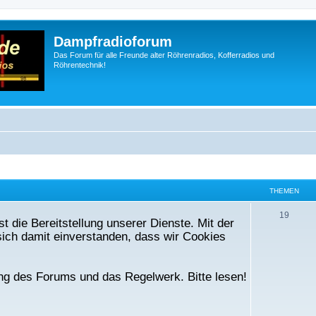
Dampfradioforum
Das Forum für alle Freunde alter Röhrenradios, Kofferradios und
Röhrentechnik!
THEMEN
T
19
t die Bereitstellung unserer Dienste. Mit der
h
ich damit einverstanden, dass wir Cookies
e
m
ng des Forums und das Regelwerk. Bitte lesen!
e
n