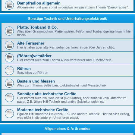
Dampfradios allgemein
Allgemeines und was sonst nirgendwo reinpasst zum Thema "Dampfradios".
Sonstige Technik und Unterhaltungselektronik
Platte, Tonband & Co.
Alles über Grammophon, Plattenspieler, Tefifon und Tonbandgeräte kommt hier
hinein.
Alte Fernseher
Hier ist alles über alte Fernseher bis hinein in die 70er Jahre richtig.
(Röhren)verstärker
Hier kommt alles zum Thema Audio-Verstärker und Zubehör rein.
Röhren
Spezielles zu Röhren
Basteln und Messen
Alles zum Thema Selbstbau, Elektrobasteln und Messtechnik
Sonstige alte technische Geräte
Hier kommt alles hin, was alt ist (>20 Jahre), aber sonst in kein Unterforum
passt. Z.B. ältere Hifi-Technik und antike Spielekonsolen etc.
Moderne technische Geräte
Egal ob Hifi, moderne Elektronik, PC und andere Technik. Hier ist alles richtig,
was nicht in die anderen Unterforen passt.
Allgemeines & Artfremdes