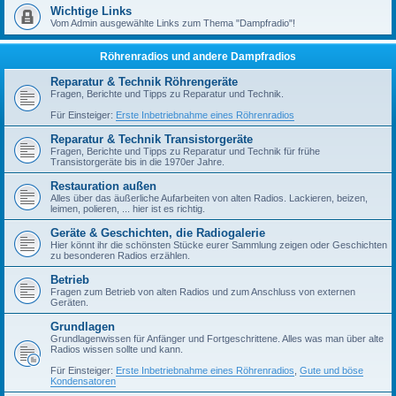
Wichtige Links
Vom Admin ausgewählte Links zum Thema "Dampfradio"!
Röhrenradios und andere Dampfradios
Reparatur & Technik Röhrengeräte
Fragen, Berichte und Tipps zu Reparatur und Technik.
Für Einsteiger:
Erste Inbetriebnahme eines Röhrenradios
Reparatur & Technik Transistorgeräte
Fragen, Berichte und Tipps zu Reparatur und Technik für frühe
Transistorgeräte bis in die 1970er Jahre.
Restauration außen
Alles über das äußerliche Aufarbeiten von alten Radios. Lackieren, beizen,
leimen, polieren, ... hier ist es richtig.
Geräte & Geschichten, die Radiogalerie
Hier könnt ihr die schönsten Stücke eurer Sammlung zeigen oder Geschichten
zu besonderen Radios erzählen.
Betrieb
Fragen zum Betrieb von alten Radios und zum Anschluss von externen
Geräten.
Grundlagen
Grundlagenwissen für Anfänger und Fortgeschrittene. Alles was man über alte
Radios wissen sollte und kann.
Für Einsteiger:
Erste Inbetriebnahme eines Röhrenradios
,
Gute und böse
Kondensatoren