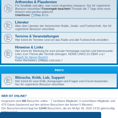
Artfremdes & Plaudereien
Für Smalltalk und alles, was sonst nirgendwo reinpasst.
Nur für registrierte
Benutzer einsehbar!
Forenregeln beachten!
Threads die 7 Tage ohne neue
Antwort sind werden gelöscht.
Unterforum:
Ebay & Co.
Literatur
Alles über Literatur der historischen Radio-, Audio- und Funktechnik.
Nur für
registrierte Benutzer einsehbar.
Termine & Veranstaltungen
Hier könnt ihr Termine rund um das Radio und alte Funktechnik einstellen.
Hinweise & Links
Hier könnt ihr Werbung für eure private Homepage machen und interessante
Links zum Thema alte Technik eintragen. KEINE LINKS ZU EBAY u.ä.!
Regeln für diesen Bereich
Keine Werbelinks (Affiliate-Links)etc.!
Intern
Wünsche, Kritik, Lob, Support
Hier könnt ihr eure Kritik, Anregungen und Fragen zum Forum loswerden.
Nur für registrierte Benutzer einsehbar.
WER IST ONLINE?
Insgesamt sind
486
Besucher online :: 7 sichtbare Mitglieder, 0 unsichtbare Mitglieder und
479 Gäste (basierend auf den aktiven Besuchern der letzten 5 Minuten)
Der Besucherrekord liegt bei
12440
Besuchern, die am Mi Apr 08, 2026 14:55 gleichzeitig
online waren.