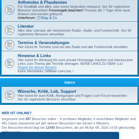
Artfremdes & Plaudereien
Für Smalltalk und alles, was sonst nirgendwo reinpasst.
Nur für registrierte
Benutzer einsehbar!
Forenregeln beachten!
Threads die 7 Tage ohne neue
Antwort sind werden gelöscht.
Unterforum:
Ebay & Co.
Literatur
Alles über Literatur der historischen Radio-, Audio- und Funktechnik.
Nur für
registrierte Benutzer einsehbar.
Termine & Veranstaltungen
Hier könnt ihr Termine rund um das Radio und alte Funktechnik einstellen.
Hinweise & Links
Hier könnt ihr Werbung für eure private Homepage machen und interessante
Links zum Thema alte Technik eintragen. KEINE LINKS ZU EBAY u.ä.!
Regeln für diesen Bereich
Keine Werbelinks (Affiliate-Links)etc.!
Intern
Wünsche, Kritik, Lob, Support
Hier könnt ihr eure Kritik, Anregungen und Fragen zum Forum loswerden.
Nur für registrierte Benutzer einsehbar.
WER IST ONLINE?
Insgesamt sind
487
Besucher online :: 6 sichtbare Mitglieder, 0 unsichtbare Mitglieder und
481 Gäste (basierend auf den aktiven Besuchern der letzten 5 Minuten)
Der Besucherrekord liegt bei
12440
Besuchern, die am Mi Apr 08, 2026 14:55 gleichzeitig
online waren.