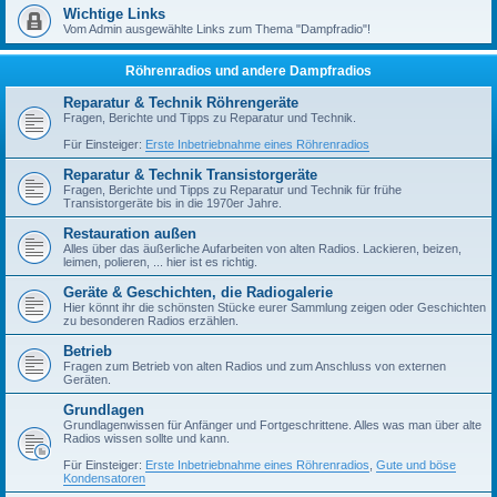
Wichtige Links
Vom Admin ausgewählte Links zum Thema "Dampfradio"!
Röhrenradios und andere Dampfradios
Reparatur & Technik Röhrengeräte
Fragen, Berichte und Tipps zu Reparatur und Technik.
Für Einsteiger:
Erste Inbetriebnahme eines Röhrenradios
Reparatur & Technik Transistorgeräte
Fragen, Berichte und Tipps zu Reparatur und Technik für frühe
Transistorgeräte bis in die 1970er Jahre.
Restauration außen
Alles über das äußerliche Aufarbeiten von alten Radios. Lackieren, beizen,
leimen, polieren, ... hier ist es richtig.
Geräte & Geschichten, die Radiogalerie
Hier könnt ihr die schönsten Stücke eurer Sammlung zeigen oder Geschichten
zu besonderen Radios erzählen.
Betrieb
Fragen zum Betrieb von alten Radios und zum Anschluss von externen
Geräten.
Grundlagen
Grundlagenwissen für Anfänger und Fortgeschrittene. Alles was man über alte
Radios wissen sollte und kann.
Für Einsteiger:
Erste Inbetriebnahme eines Röhrenradios
,
Gute und böse
Kondensatoren