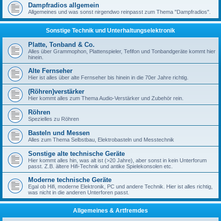
Dampfradios allgemein
Allgemeines und was sonst nirgendwo reinpasst zum Thema "Dampfradios".
Sonstige Technik und Unterhaltungselektronik
Platte, Tonband & Co.
Alles über Grammophon, Plattenspieler, Tefifon und Tonbandgeräte kommt hier
hinein.
Alte Fernseher
Hier ist alles über alte Fernseher bis hinein in die 70er Jahre richtig.
(Röhren)verstärker
Hier kommt alles zum Thema Audio-Verstärker und Zubehör rein.
Röhren
Spezielles zu Röhren
Basteln und Messen
Alles zum Thema Selbstbau, Elektrobasteln und Messtechnik
Sonstige alte technische Geräte
Hier kommt alles hin, was alt ist (>20 Jahre), aber sonst in kein Unterforum
passt. Z.B. ältere Hifi-Technik und antike Spielekonsolen etc.
Moderne technische Geräte
Egal ob Hifi, moderne Elektronik, PC und andere Technik. Hier ist alles richtig,
was nicht in die anderen Unterforen passt.
Allgemeines & Artfremdes