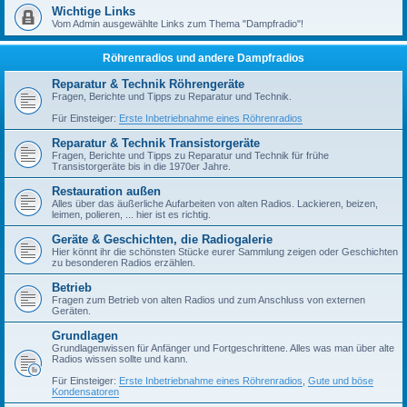
Wichtige Links
Vom Admin ausgewählte Links zum Thema "Dampfradio"!
Röhrenradios und andere Dampfradios
Reparatur & Technik Röhrengeräte
Fragen, Berichte und Tipps zu Reparatur und Technik.
Für Einsteiger:
Erste Inbetriebnahme eines Röhrenradios
Reparatur & Technik Transistorgeräte
Fragen, Berichte und Tipps zu Reparatur und Technik für frühe
Transistorgeräte bis in die 1970er Jahre.
Restauration außen
Alles über das äußerliche Aufarbeiten von alten Radios. Lackieren, beizen,
leimen, polieren, ... hier ist es richtig.
Geräte & Geschichten, die Radiogalerie
Hier könnt ihr die schönsten Stücke eurer Sammlung zeigen oder Geschichten
zu besonderen Radios erzählen.
Betrieb
Fragen zum Betrieb von alten Radios und zum Anschluss von externen
Geräten.
Grundlagen
Grundlagenwissen für Anfänger und Fortgeschrittene. Alles was man über alte
Radios wissen sollte und kann.
Für Einsteiger:
Erste Inbetriebnahme eines Röhrenradios
,
Gute und böse
Kondensatoren