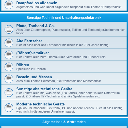
Dampfradios allgemein
Allgemeines und was sonst nirgendwo reinpasst zum Thema "Dampfradios".
Sonstige Technik und Unterhaltungselektronik
Platte, Tonband & Co.
Alles über Grammophon, Plattenspieler, Tefifon und Tonbandgeräte kommt hier
hinein.
Alte Fernseher
Hier ist alles über alte Fernseher bis hinein in die 70er Jahre richtig.
(Röhren)verstärker
Hier kommt alles zum Thema Audio-Verstärker und Zubehör rein.
Röhren
Spezielles zu Röhren
Basteln und Messen
Alles zum Thema Selbstbau, Elektrobasteln und Messtechnik
Sonstige alte technische Geräte
Hier kommt alles hin, was alt ist (>20 Jahre), aber sonst in kein Unterforum
passt. Z.B. ältere Hifi-Technik und antike Spielekonsolen etc.
Moderne technische Geräte
Egal ob Hifi, moderne Elektronik, PC und andere Technik. Hier ist alles richtig,
was nicht in die anderen Unterforen passt.
Allgemeines & Artfremdes