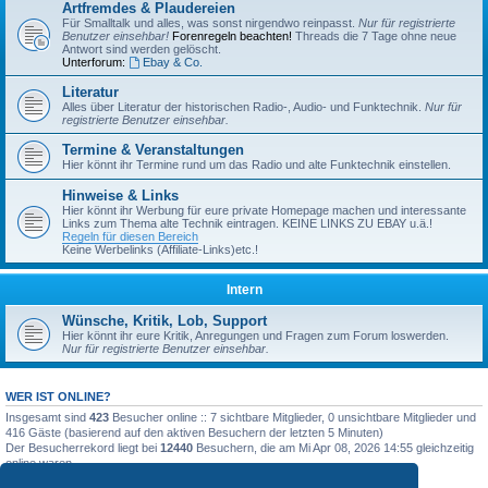
Artfremdes & Plaudereien
Für Smalltalk und alles, was sonst nirgendwo reinpasst.
Nur für registrierte
Benutzer einsehbar!
Forenregeln beachten!
Threads die 7 Tage ohne neue
Antwort sind werden gelöscht.
Unterforum:
Ebay & Co.
Literatur
Alles über Literatur der historischen Radio-, Audio- und Funktechnik.
Nur für
registrierte Benutzer einsehbar.
Termine & Veranstaltungen
Hier könnt ihr Termine rund um das Radio und alte Funktechnik einstellen.
Hinweise & Links
Hier könnt ihr Werbung für eure private Homepage machen und interessante
Links zum Thema alte Technik eintragen. KEINE LINKS ZU EBAY u.ä.!
Regeln für diesen Bereich
Keine Werbelinks (Affiliate-Links)etc.!
Intern
Wünsche, Kritik, Lob, Support
Hier könnt ihr eure Kritik, Anregungen und Fragen zum Forum loswerden.
Nur für registrierte Benutzer einsehbar.
WER IST ONLINE?
Insgesamt sind
423
Besucher online :: 7 sichtbare Mitglieder, 0 unsichtbare Mitglieder und
416 Gäste (basierend auf den aktiven Besuchern der letzten 5 Minuten)
Der Besucherrekord liegt bei
12440
Besuchern, die am Mi Apr 08, 2026 14:55 gleichzeitig
online waren.