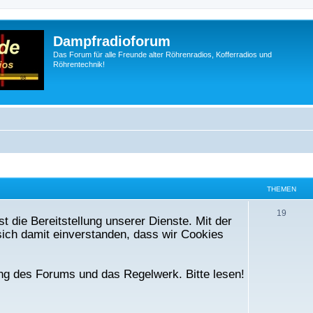
Dampfradioforum
Das Forum für alle Freunde alter Röhrenradios, Kofferradios und
Röhrentechnik!
THEMEN
T
19
t die Bereitstellung unserer Dienste. Mit der
h
ich damit einverstanden, dass wir Cookies
e
m
ng des Forums und das Regelwerk. Bitte lesen!
e
n