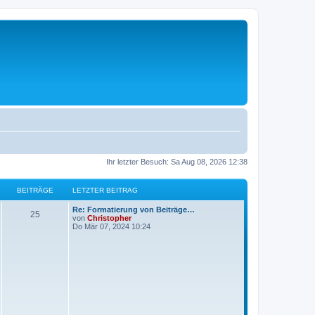
Ihr letzter Besuch: Sa Aug 08, 2026 12:38
BEITRÄGE
LETZTER BEITRAG
L
Re: Formatierung von Beiträge…
B
25
e
von
Christopher
t
Do Mär 07, 2024 10:24
e
z
t
i
e
r
t
B
e
i
r
t
r
ä
a