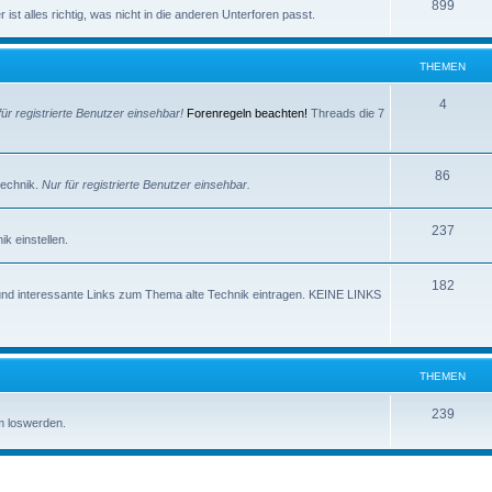
e
T
899
e
ist alles richtig, was nicht in die anderen Unterforen passt.
m
h
n
e
e
THEMEN
n
m
T
4
für registrierte Benutzer einsehbar!
Forenregeln beachten!
Threads die 7
e
h
n
e
T
86
technik.
Nur für registrierte Benutzer einsehbar.
m
h
e
T
237
e
k einstellen.
n
h
m
T
182
e
e
und interessante Links zum Thema alte Technik eintragen. KEINE LINKS
h
m
n
e
e
m
n
THEMEN
e
T
239
m loswerden.
n
h
e