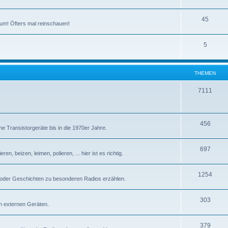
T
45
um! Öfters mal reinschauen!
h
T
5
e
h
m
e
e
THEMEN
m
n
T
7111
e
h
n
e
T
456
e Transistorgeräte bis in die 1970er Jahre.
m
h
e
T
697
e
n, beizen, leimen, polieren, ... hier ist es richtig.
n
h
m
T
1254
e
e
 oder Geschichten zu besonderen Radios erzählen.
h
m
n
T
303
e
e
n externen Geräten.
h
m
n
T
379
e
e