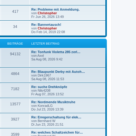
g
g
L
Re: Probleme mit Anmeldung.
B
417
e
e
von
Christopher
t
Fr Jun 26, 2026 13:49
e
z
t
L
Re: Bannertausch!
B
34
i
e
e
von
Christopher
r
t
Do Feb 14, 2019 22:08
e
t
B
z
e
t
i
i
r
e
BEITRÄGE
LETZTER BEITRAG
t
r
r
t
B
ä
L
Re: Tonfunk Violetta 285 zerl…
a
B
e
94132
e
von
Axel
g
i
r
g
t
Sa Aug 08, 2026 9:42
t
e
z
r
ä
e
t
a
i
e
L
g
Re: Blaupunkt Derby mit Autoh…
B
4864
g
r
e
von
Dirk1967
t
B
t
Sa Aug 08, 2026 11:53
e
e
e
z
i
r
t
L
Re: suche Drehknöpfe
t
B
7182
i
e
e
von
Nils4208
r
ä
r
t
Fr Aug 07, 2026 13:52
a
e
t
B
z
g
e
g
t
L
Re: Nordmende Musiktruhe
B
13577
i
i
r
e
e
von
KonradLG
t
r
e
t
Do Jul 23, 2026 13:39
e
r
t
B
ä
z
a
e
t
L
Re: Erregerschaltung für elek…
B
g
3927
i
i
r
e
g
e
von
Bernhard W
t
r
t
Di Jun 23, 2026 21:51
e
r
t
B
ä
z
e
a
e
t
L
Re: welches Schaltzeichen für…
B
g
3599
i
i
r
e
g
e
von
Bernhard W