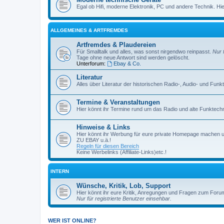
Egal ob Hifi, moderne Elektronik, PC und andere Technik. Hier 
ALLGEMEINES & ARTFREMDES
Artfremdes & Plaudereien
Für Smalltalk und alles, was sonst nirgendwo reinpasst.
Nur 
Tage ohne neue Antwort sind werden gelöscht.
Unterforum:
Ebay & Co.
Literatur
Alles über Literatur der historischen Radio-, Audio- und Funk
Termine & Veranstaltungen
Hier könnt ihr Termine rund um das Radio und alte Funktechni
Hinweise & Links
Hier könnt ihr Werbung für eure private Homepage machen 
ZU EBAY u.ä.!
Regeln für diesen Bereich
Keine Werbelinks (Affiliate-Links)etc.!
INTERN
Wünsche, Kritik, Lob, Support
Hier könnt ihr eure Kritik, Anregungen und Fragen zum Foru
Nur für registrierte Benutzer einsehbar.
WER IST ONLINE?