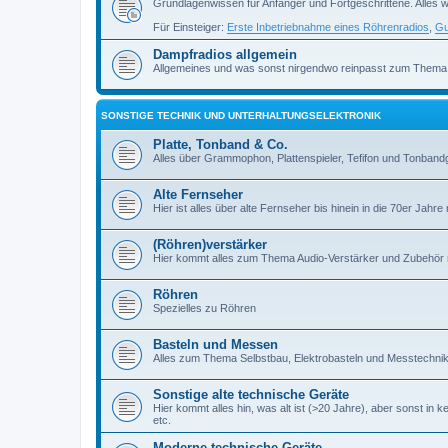
Grundlagenwissen für Anfänger und Fortgeschrittene. Alles w
Für Einsteiger:
Erste Inbetriebnahme eines Röhrenradios
,
Gu
Dampfradios allgemein
Allgemeines und was sonst nirgendwo reinpasst zum Thema
SONSTIGE TECHNIK UND UNTERHALTUNGSELEKTRONIK
Platte, Tonband & Co.
Alles über Grammophon, Plattenspieler, Tefifon und Tonbandg
Alte Fernseher
Hier ist alles über alte Fernseher bis hinein in die 70er Jahre r
(Röhren)verstärker
Hier kommt alles zum Thema Audio-Verstärker und Zubehör r
Röhren
Spezielles zu Röhren
Basteln und Messen
Alles zum Thema Selbstbau, Elektrobasteln und Messtechni
Sonstige alte technische Geräte
Hier kommt alles hin, was alt ist (>20 Jahre), aber sonst in k
etc.
Moderne technische Geräte