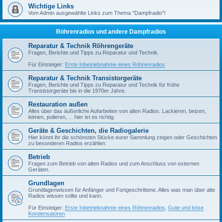
Wichtige Links
Vom Admin ausgewählte Links zum Thema "Dampfradio"!
Röhrenradios und andere Dampfradios
Reparatur & Technik Röhrengeräte
Fragen, Berichte und Tipps zu Reparatur und Technik.
Für Einsteiger:
Erste Inbetriebnahme eines Röhrenradios
Reparatur & Technik Transistorgeräte
Fragen, Berichte und Tipps zu Reparatur und Technik für frühe
Transistorgeräte bis in die 1970er Jahre.
Restauration außen
Alles über das äußerliche Aufarbeiten von alten Radios. Lackieren, beizen,
leimen, polieren, ... hier ist es richtig.
Geräte & Geschichten, die Radiogalerie
Hier könnt ihr die schönsten Stücke eurer Sammlung zeigen oder Geschichten
zu besonderen Radios erzählen.
Betrieb
Fragen zum Betrieb von alten Radios und zum Anschluss von externen
Geräten.
Grundlagen
Grundlagenwissen für Anfänger und Fortgeschrittene. Alles was man über alte
Radios wissen sollte und kann.
Für Einsteiger:
Erste Inbetriebnahme eines Röhrenradios
,
Gute und böse
Kondensatoren