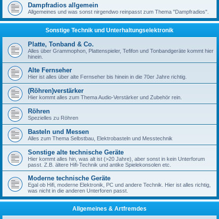
Dampfradios allgemein
Allgemeines und was sonst nirgendwo reinpasst zum Thema "Dampfradios".
Sonstige Technik und Unterhaltungselektronik
Platte, Tonband & Co.
Alles über Grammophon, Plattenspieler, Tefifon und Tonbandgeräte kommt hier
hinein.
Alte Fernseher
Hier ist alles über alte Fernseher bis hinein in die 70er Jahre richtig.
(Röhren)verstärker
Hier kommt alles zum Thema Audio-Verstärker und Zubehör rein.
Röhren
Spezielles zu Röhren
Basteln und Messen
Alles zum Thema Selbstbau, Elektrobasteln und Messtechnik
Sonstige alte technische Geräte
Hier kommt alles hin, was alt ist (>20 Jahre), aber sonst in kein Unterforum
passt. Z.B. ältere Hifi-Technik und antike Spielekonsolen etc.
Moderne technische Geräte
Egal ob Hifi, moderne Elektronik, PC und andere Technik. Hier ist alles richtig,
was nicht in die anderen Unterforen passt.
Allgemeines & Artfremdes