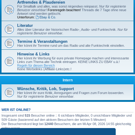
Artfremdes & Plaudereien
Für Smalltalk und alles, was sonst nirgendwo reinpasst.
Nur für registrierte
Benutzer einsehbar!
Forenregeln beachten!
Threads die 7 Tage ohne neue
Antwort sind werden gelöscht.
Unterforum:
Ebay & Co.
Literatur
Alles über Literatur der historischen Radio-, Audio- und Funktechnik.
Nur für
registrierte Benutzer einsehbar.
Termine & Veranstaltungen
Hier könnt ihr Termine rund um das Radio und alte Funktechnik einstellen.
Hinweise & Links
Hier könnt ihr Werbung für eure private Homepage machen und interessante
Links zum Thema alte Technik eintragen. KEINE LINKS ZU EBAY u.ä.!
Regeln für diesen Bereich
Keine Werbelinks (Affiliate-Links)etc.!
Intern
Wünsche, Kritik, Lob, Support
Hier könnt ihr eure Kritik, Anregungen und Fragen zum Forum loswerden.
Nur für registrierte Benutzer einsehbar.
WER IST ONLINE?
Insgesamt sind
515
Besucher online :: 6 sichtbare Mitglieder, 0 unsichtbare Mitglieder und
509 Gäste (basierend auf den aktiven Besuchern der letzten 5 Minuten)
Der Besucherrekord liegt bei
12440
Besuchern, die am Mi Apr 08, 2026 14:55 gleichzeitig
online waren.