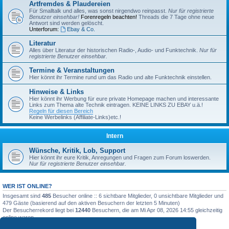
Artfremdes & Plaudereien
Für Smalltalk und alles, was sonst nirgendwo reinpasst.
Nur für registrierte
Benutzer einsehbar!
Forenregeln beachten!
Threads die 7 Tage ohne neue
Antwort sind werden gelöscht.
Unterforum:
Ebay & Co.
Literatur
Alles über Literatur der historischen Radio-, Audio- und Funktechnik.
Nur für
registrierte Benutzer einsehbar.
Termine & Veranstaltungen
Hier könnt ihr Termine rund um das Radio und alte Funktechnik einstellen.
Hinweise & Links
Hier könnt ihr Werbung für eure private Homepage machen und interessante
Links zum Thema alte Technik eintragen. KEINE LINKS ZU EBAY u.ä.!
Regeln für diesen Bereich
Keine Werbelinks (Affiliate-Links)etc.!
Intern
Wünsche, Kritik, Lob, Support
Hier könnt ihr eure Kritik, Anregungen und Fragen zum Forum loswerden.
Nur für registrierte Benutzer einsehbar.
WER IST ONLINE?
Insgesamt sind
485
Besucher online :: 6 sichtbare Mitglieder, 0 unsichtbare Mitglieder und
479 Gäste (basierend auf den aktiven Besuchern der letzten 5 Minuten)
Der Besucherrekord liegt bei
12440
Besuchern, die am Mi Apr 08, 2026 14:55 gleichzeitig
online waren.