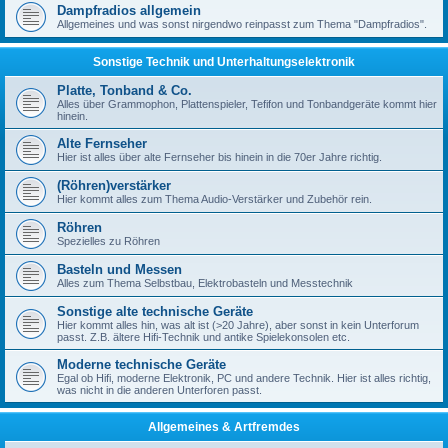
Dampfradios allgemein
Allgemeines und was sonst nirgendwo reinpasst zum Thema "Dampfradios".
Sonstige Technik und Unterhaltungselektronik
Platte, Tonband & Co.
Alles über Grammophon, Plattenspieler, Tefifon und Tonbandgeräte kommt hier
hinein.
Alte Fernseher
Hier ist alles über alte Fernseher bis hinein in die 70er Jahre richtig.
(Röhren)verstärker
Hier kommt alles zum Thema Audio-Verstärker und Zubehör rein.
Röhren
Spezielles zu Röhren
Basteln und Messen
Alles zum Thema Selbstbau, Elektrobasteln und Messtechnik
Sonstige alte technische Geräte
Hier kommt alles hin, was alt ist (>20 Jahre), aber sonst in kein Unterforum
passt. Z.B. ältere Hifi-Technik und antike Spielekonsolen etc.
Moderne technische Geräte
Egal ob Hifi, moderne Elektronik, PC und andere Technik. Hier ist alles richtig,
was nicht in die anderen Unterforen passt.
Allgemeines & Artfremdes