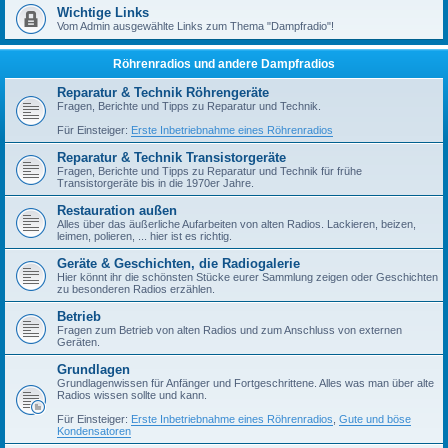
Wichtige Links
Vom Admin ausgewählte Links zum Thema "Dampfradio"!
Röhrenradios und andere Dampfradios
Reparatur & Technik Röhrengeräte
Fragen, Berichte und Tipps zu Reparatur und Technik.
Für Einsteiger:
Erste Inbetriebnahme eines Röhrenradios
Reparatur & Technik Transistorgeräte
Fragen, Berichte und Tipps zu Reparatur und Technik für frühe
Transistorgeräte bis in die 1970er Jahre.
Restauration außen
Alles über das äußerliche Aufarbeiten von alten Radios. Lackieren, beizen,
leimen, polieren, ... hier ist es richtig.
Geräte & Geschichten, die Radiogalerie
Hier könnt ihr die schönsten Stücke eurer Sammlung zeigen oder Geschichten
zu besonderen Radios erzählen.
Betrieb
Fragen zum Betrieb von alten Radios und zum Anschluss von externen
Geräten.
Grundlagen
Grundlagenwissen für Anfänger und Fortgeschrittene. Alles was man über alte
Radios wissen sollte und kann.
Für Einsteiger:
Erste Inbetriebnahme eines Röhrenradios
,
Gute und böse
Kondensatoren