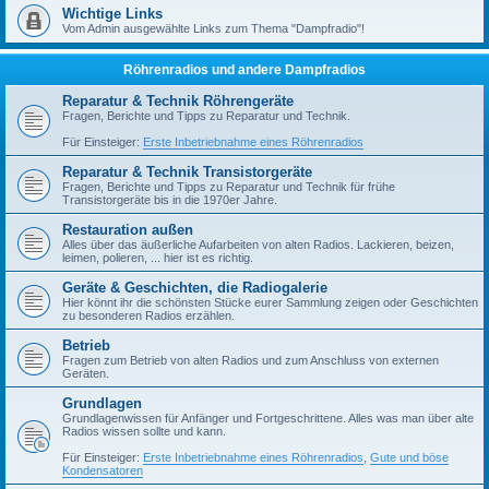
Wichtige Links
Vom Admin ausgewählte Links zum Thema "Dampfradio"!
Röhrenradios und andere Dampfradios
Reparatur & Technik Röhrengeräte
Fragen, Berichte und Tipps zu Reparatur und Technik.
Für Einsteiger:
Erste Inbetriebnahme eines Röhrenradios
Reparatur & Technik Transistorgeräte
Fragen, Berichte und Tipps zu Reparatur und Technik für frühe
Transistorgeräte bis in die 1970er Jahre.
Restauration außen
Alles über das äußerliche Aufarbeiten von alten Radios. Lackieren, beizen,
leimen, polieren, ... hier ist es richtig.
Geräte & Geschichten, die Radiogalerie
Hier könnt ihr die schönsten Stücke eurer Sammlung zeigen oder Geschichten
zu besonderen Radios erzählen.
Betrieb
Fragen zum Betrieb von alten Radios und zum Anschluss von externen
Geräten.
Grundlagen
Grundlagenwissen für Anfänger und Fortgeschrittene. Alles was man über alte
Radios wissen sollte und kann.
Für Einsteiger:
Erste Inbetriebnahme eines Röhrenradios
,
Gute und böse
Kondensatoren