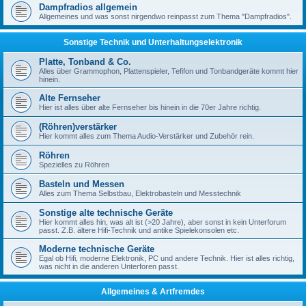
Dampfradios allgemein
Allgemeines und was sonst nirgendwo reinpasst zum Thema "Dampfradios".
Sonstige Technik und Unterhaltungselektronik
Platte, Tonband & Co.
Alles über Grammophon, Plattenspieler, Tefifon und Tonbandgeräte kommt hier
hinein.
Alte Fernseher
Hier ist alles über alte Fernseher bis hinein in die 70er Jahre richtig.
(Röhren)verstärker
Hier kommt alles zum Thema Audio-Verstärker und Zubehör rein.
Röhren
Spezielles zu Röhren
Basteln und Messen
Alles zum Thema Selbstbau, Elektrobasteln und Messtechnik
Sonstige alte technische Geräte
Hier kommt alles hin, was alt ist (>20 Jahre), aber sonst in kein Unterforum
passt. Z.B. ältere Hifi-Technik und antike Spielekonsolen etc.
Moderne technische Geräte
Egal ob Hifi, moderne Elektronik, PC und andere Technik. Hier ist alles richtig,
was nicht in die anderen Unterforen passt.
Allgemeines & Artfremdes