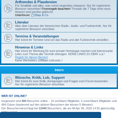
Artfremdes & Plaudereien
Für Smalltalk und alles, was sonst nirgendwo reinpasst.
Nur für registrierte
Benutzer einsehbar!
Forenregeln beachten!
Threads die 7 Tage ohne neue
Antwort sind werden gelöscht.
Unterforum:
Ebay & Co.
Literatur
Alles über Literatur der historischen Radio-, Audio- und Funktechnik.
Nur für
registrierte Benutzer einsehbar.
Termine & Veranstaltungen
Hier könnt ihr Termine rund um das Radio und alte Funktechnik einstellen.
Hinweise & Links
Hier könnt ihr Werbung für eure private Homepage machen und interessante
Links zum Thema alte Technik eintragen. KEINE LINKS ZU EBAY u.ä.!
Regeln für diesen Bereich
Keine Werbelinks (Affiliate-Links)etc.!
Intern
Wünsche, Kritik, Lob, Support
Hier könnt ihr eure Kritik, Anregungen und Fragen zum Forum loswerden.
Nur für registrierte Benutzer einsehbar.
WER IST ONLINE?
Insgesamt sind
494
Besucher online :: 10 sichtbare Mitglieder, 0 unsichtbare Mitglieder und
484 Gäste (basierend auf den aktiven Besuchern der letzten 5 Minuten)
Der Besucherrekord liegt bei
12440
Besuchern, die am Mi Apr 08, 2026 14:55 gleichzeitig
online waren.