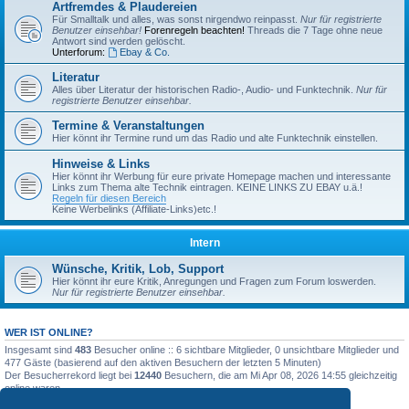
Artfremdes & Plaudereien
Für Smalltalk und alles, was sonst nirgendwo reinpasst.
Nur für registrierte
Benutzer einsehbar!
Forenregeln beachten!
Threads die 7 Tage ohne neue
Antwort sind werden gelöscht.
Unterforum:
Ebay & Co.
Literatur
Alles über Literatur der historischen Radio-, Audio- und Funktechnik.
Nur für
registrierte Benutzer einsehbar.
Termine & Veranstaltungen
Hier könnt ihr Termine rund um das Radio und alte Funktechnik einstellen.
Hinweise & Links
Hier könnt ihr Werbung für eure private Homepage machen und interessante
Links zum Thema alte Technik eintragen. KEINE LINKS ZU EBAY u.ä.!
Regeln für diesen Bereich
Keine Werbelinks (Affiliate-Links)etc.!
Intern
Wünsche, Kritik, Lob, Support
Hier könnt ihr eure Kritik, Anregungen und Fragen zum Forum loswerden.
Nur für registrierte Benutzer einsehbar.
WER IST ONLINE?
Insgesamt sind
483
Besucher online :: 6 sichtbare Mitglieder, 0 unsichtbare Mitglieder und
477 Gäste (basierend auf den aktiven Besuchern der letzten 5 Minuten)
Der Besucherrekord liegt bei
12440
Besuchern, die am Mi Apr 08, 2026 14:55 gleichzeitig
online waren.