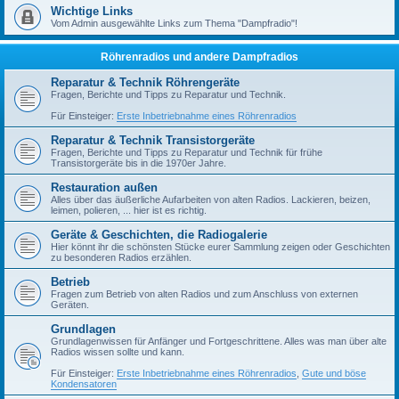
Wichtige Links
Vom Admin ausgewählte Links zum Thema "Dampfradio"!
Röhrenradios und andere Dampfradios
Reparatur & Technik Röhrengeräte
Fragen, Berichte und Tipps zu Reparatur und Technik.
Für Einsteiger:
Erste Inbetriebnahme eines Röhrenradios
Reparatur & Technik Transistorgeräte
Fragen, Berichte und Tipps zu Reparatur und Technik für frühe
Transistorgeräte bis in die 1970er Jahre.
Restauration außen
Alles über das äußerliche Aufarbeiten von alten Radios. Lackieren, beizen,
leimen, polieren, ... hier ist es richtig.
Geräte & Geschichten, die Radiogalerie
Hier könnt ihr die schönsten Stücke eurer Sammlung zeigen oder Geschichten
zu besonderen Radios erzählen.
Betrieb
Fragen zum Betrieb von alten Radios und zum Anschluss von externen
Geräten.
Grundlagen
Grundlagenwissen für Anfänger und Fortgeschrittene. Alles was man über alte
Radios wissen sollte und kann.
Für Einsteiger:
Erste Inbetriebnahme eines Röhrenradios
,
Gute und böse
Kondensatoren