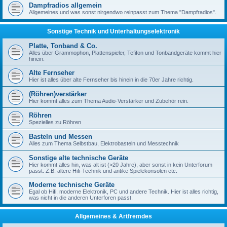
Dampfradios allgemein
Allgemeines und was sonst nirgendwo reinpasst zum Thema "Dampfradios".
Sonstige Technik und Unterhaltungselektronik
Platte, Tonband & Co.
Alles über Grammophon, Plattenspieler, Tefifon und Tonbandgeräte kommt hier
hinein.
Alte Fernseher
Hier ist alles über alte Fernseher bis hinein in die 70er Jahre richtig.
(Röhren)verstärker
Hier kommt alles zum Thema Audio-Verstärker und Zubehör rein.
Röhren
Spezielles zu Röhren
Basteln und Messen
Alles zum Thema Selbstbau, Elektrobasteln und Messtechnik
Sonstige alte technische Geräte
Hier kommt alles hin, was alt ist (>20 Jahre), aber sonst in kein Unterforum
passt. Z.B. ältere Hifi-Technik und antike Spielekonsolen etc.
Moderne technische Geräte
Egal ob Hifi, moderne Elektronik, PC und andere Technik. Hier ist alles richtig,
was nicht in die anderen Unterforen passt.
Allgemeines & Artfremdes