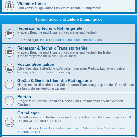
Wichtige Links
Vom Admin ausgewählte Links zum Thema "Dampfradio"!
Röhrenradios und andere Dampfradios
Reparatur & Technik Röhrengeräte
Fragen, Berichte und Tipps zu Reparatur und Technik.
Für Einsteiger:
Erste Inbetriebnahme eines Röhrenradios
Reparatur & Technik Transistorgeräte
Fragen, Berichte und Tipps zu Reparatur und Technik für frühe
Transistorgeräte bis in die 1970er Jahre.
Restauration außen
Alles über das äußerliche Aufarbeiten von alten Radios. Lackieren, beizen,
leimen, polieren, ... hier ist es richtig.
Geräte & Geschichten, die Radiogalerie
Hier könnt ihr die schönsten Stücke eurer Sammlung zeigen oder Geschichten
zu besonderen Radios erzählen.
Betrieb
Fragen zum Betrieb von alten Radios und zum Anschluss von externen
Geräten.
Grundlagen
Grundlagenwissen für Anfänger und Fortgeschrittene. Alles was man über alte
Radios wissen sollte und kann.
Für Einsteiger:
Erste Inbetriebnahme eines Röhrenradios
,
Gute und böse
Kondensatoren