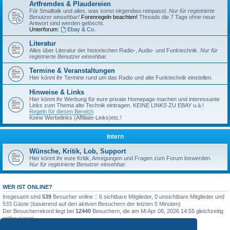
Artfremdes & Plaudereien
Für Smalltalk und alles, was sonst nirgendwo reinpasst.
Nur für registrierte
Benutzer einsehbar!
Forenregeln beachten!
Threads die 7 Tage ohne neue
Antwort sind werden gelöscht.
Unterforum:
Ebay & Co.
Literatur
Alles über Literatur der historischen Radio-, Audio- und Funktechnik.
Nur für
registrierte Benutzer einsehbar.
Termine & Veranstaltungen
Hier könnt ihr Termine rund um das Radio und alte Funktechnik einstellen.
Hinweise & Links
Hier könnt ihr Werbung für eure private Homepage machen und interessante
Links zum Thema alte Technik eintragen. KEINE LINKS ZU EBAY u.ä.!
Regeln für diesen Bereich
Keine Werbelinks (Affiliate-Links)etc.!
Intern
Wünsche, Kritik, Lob, Support
Hier könnt ihr eure Kritik, Anregungen und Fragen zum Forum loswerden.
Nur für registrierte Benutzer einsehbar.
WER IST ONLINE?
Insgesamt sind
539
Besucher online :: 6 sichtbare Mitglieder, 0 unsichtbare Mitglieder und
533 Gäste (basierend auf den aktiven Besuchern der letzten 5 Minuten)
Der Besucherrekord liegt bei
12440
Besuchern, die am Mi Apr 08, 2026 14:55 gleichzeitig
online waren.