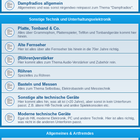
Dampfradios allgemein
Allgemeines und was sonst nirgendwo reinpasst zum Thema "Dampfradios".
Sonstige Technik und Unterhaltungselektronik
Platte, Tonband & Co.
Alles über Grammophon, Plattenspieler, Tefifon und Tonbandgeräte kommt hier
hinein.
Alte Fernseher
Hier ist alles über alte Fernseher bis hinein in die 70er Jahre richtig.
(Röhren)verstärker
Hier kommt alles zum Thema Audio-Verstärker und Zubehör rein.
Röhren
Spezielles zu Röhren
Basteln und Messen
Alles zum Thema Selbstbau, Elektrobasteln und Messtechnik
Sonstige alte technische Geräte
Hier kommt alles hin, was alt ist (>20 Jahre), aber sonst in kein Unterforum
passt. Z.B. ältere Hifi-Technik und antike Spielekonsolen etc.
Moderne technische Geräte
Egal ob Hifi, moderne Elektronik, PC und andere Technik. Hier ist alles richtig,
was nicht in die anderen Unterforen passt.
Allgemeines & Artfremdes