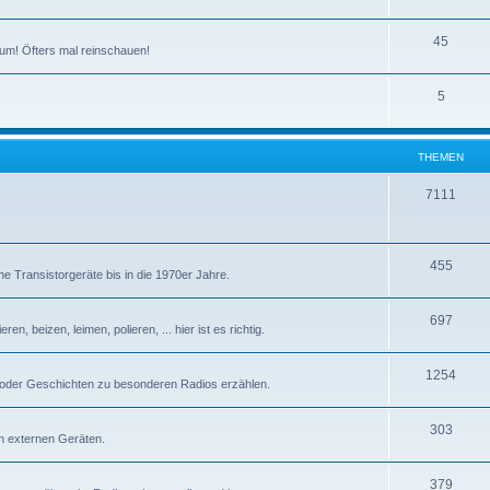
T
45
um! Öfters mal reinschauen!
h
T
5
e
h
m
e
e
THEMEN
m
n
T
7111
e
h
n
e
T
455
e Transistorgeräte bis in die 1970er Jahre.
m
h
e
T
697
e
n, beizen, leimen, polieren, ... hier ist es richtig.
n
h
m
T
1254
e
e
 oder Geschichten zu besonderen Radios erzählen.
h
m
n
T
303
e
e
n externen Geräten.
h
m
n
T
379
e
e