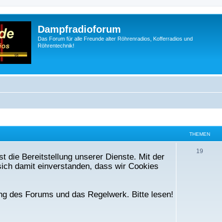
Dampfradioforum
Das Forum für alle Freunde alter Röhrenradios, Kofferradios und
Röhrentechnik!
THEMEN
T
19
t die Bereitstellung unserer Dienste. Mit der
h
ich damit einverstanden, dass wir Cookies
e
m
ng des Forums und das Regelwerk. Bitte lesen!
e
n