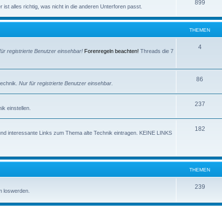
e
T
899
e
ist alles richtig, was nicht in die anderen Unterforen passt.
m
h
n
e
e
THEMEN
n
m
T
4
für registrierte Benutzer einsehbar!
Forenregeln beachten!
Threads die 7
e
h
n
e
T
86
technik.
Nur für registrierte Benutzer einsehbar.
m
h
e
T
237
e
k einstellen.
n
h
m
T
182
e
e
und interessante Links zum Thema alte Technik eintragen. KEINE LINKS
h
m
n
e
e
m
n
THEMEN
e
T
239
m loswerden.
n
h
e