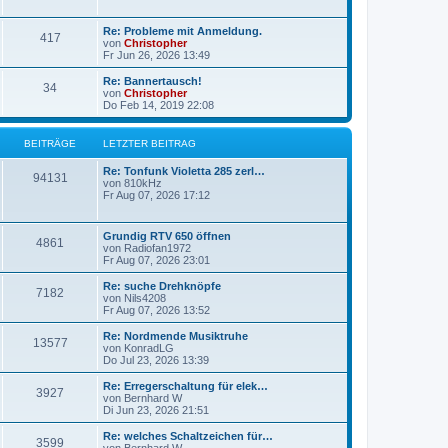
g
g
L
Re: Probleme mit Anmeldung.
B
417
e
e
von
Christopher
t
Fr Jun 26, 2026 13:49
e
z
t
L
Re: Bannertausch!
B
34
i
e
e
von
Christopher
r
t
Do Feb 14, 2019 22:08
e
t
B
z
e
t
i
i
r
e
BEITRÄGE
LETZTER BEITRAG
t
r
r
t
B
ä
L
Re: Tonfunk Violetta 285 zerl…
a
B
e
94131
e
von
810kHz
g
i
r
g
t
Fr Aug 07, 2026 17:12
t
e
z
r
ä
e
t
a
i
e
L
g
Grundig RTV 650 öffnen
B
4861
g
r
e
von
Radiofan1972
t
B
t
Fr Aug 07, 2026 23:01
e
e
e
z
i
r
t
L
Re: suche Drehknöpfe
t
B
7182
i
e
e
von
Nils4208
r
ä
r
t
Fr Aug 07, 2026 13:52
a
e
t
B
z
g
e
g
t
L
Re: Nordmende Musiktruhe
B
13577
i
i
r
e
e
von
KonradLG
t
r
e
t
Do Jul 23, 2026 13:39
e
r
t
B
ä
z
a
e
t
L
Re: Erregerschaltung für elek…
B
g
3927
i
i
r
e
g
e
von
Bernhard W
t
r
t
Di Jun 23, 2026 21:51
e
r
t
B
ä
z
e
a
e
t
L
Re: welches Schaltzeichen für…
B
g
3599
i
i
r
e
g
e
von
Bernhard W