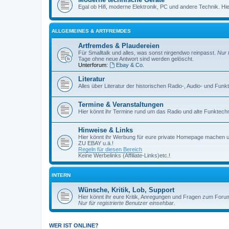
Egal ob Hifi, moderne Elektronik, PC und andere Technik. Hier 
ALLGEMEINES & ARTFREMDES
Artfremdes & Plaudereien
Für Smalltalk und alles, was sonst nirgendwo reinpasst.
Nur 
Tage ohne neue Antwort sind werden gelöscht.
Unterforum:
Ebay & Co.
Literatur
Alles über Literatur der historischen Radio-, Audio- und Funk
Termine & Veranstaltungen
Hier könnt ihr Termine rund um das Radio und alte Funktechni
Hinweise & Links
Hier könnt ihr Werbung für eure private Homepage machen 
ZU EBAY u.ä.!
Regeln für diesen Bereich
Keine Werbelinks (Affiliate-Links)etc.!
INTERN
Wünsche, Kritik, Lob, Support
Hier könnt ihr eure Kritik, Anregungen und Fragen zum Foru
Nur für registrierte Benutzer einsehbar.
WER IST ONLINE?