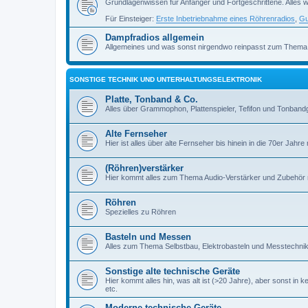
Grundlagenwissen für Anfänger und Fortgeschrittene. Alles w
Für Einsteiger:
Erste Inbetriebnahme eines Röhrenradios
,
Gu
Dampfradios allgemein
Allgemeines und was sonst nirgendwo reinpasst zum Thema
SONSTIGE TECHNIK UND UNTERHALTUNGSELEKTRONIK
Platte, Tonband & Co.
Alles über Grammophon, Plattenspieler, Tefifon und Tonbandg
Alte Fernseher
Hier ist alles über alte Fernseher bis hinein in die 70er Jahre r
(Röhren)verstärker
Hier kommt alles zum Thema Audio-Verstärker und Zubehör r
Röhren
Spezielles zu Röhren
Basteln und Messen
Alles zum Thema Selbstbau, Elektrobasteln und Messtechni
Sonstige alte technische Geräte
Hier kommt alles hin, was alt ist (>20 Jahre), aber sonst in k
etc.
Moderne technische Geräte