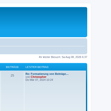
Ihr letzter Besuch: Sa Aug 08, 2026 6:37
BEITRÄGE
LETZTER BEITRAG
L
Re: Formatierung von Beiträge…
B
25
e
von
Christopher
t
Do Mär 07, 2024 10:24
e
z
t
i
e
r
t
B
e
i
r
t
r
ä
a