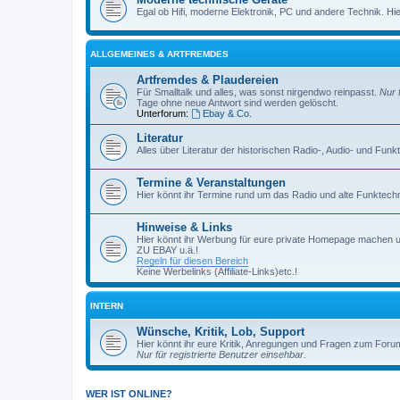
Egal ob Hifi, moderne Elektronik, PC und andere Technik. Hier 
ALLGEMEINES & ARTFREMDES
Artfremdes & Plaudereien
Für Smalltalk und alles, was sonst nirgendwo reinpasst.
Nur 
Tage ohne neue Antwort sind werden gelöscht.
Unterforum:
Ebay & Co.
Literatur
Alles über Literatur der historischen Radio-, Audio- und Funk
Termine & Veranstaltungen
Hier könnt ihr Termine rund um das Radio und alte Funktechni
Hinweise & Links
Hier könnt ihr Werbung für eure private Homepage machen 
ZU EBAY u.ä.!
Regeln für diesen Bereich
Keine Werbelinks (Affiliate-Links)etc.!
INTERN
Wünsche, Kritik, Lob, Support
Hier könnt ihr eure Kritik, Anregungen und Fragen zum Foru
Nur für registrierte Benutzer einsehbar.
WER IST ONLINE?