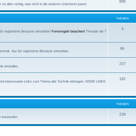
e
T
899
e
ist alles richtig, was nicht in die anderen Unterforen passt.
m
h
n
e
e
THEMEN
n
m
T
4
für registrierte Benutzer einsehbar!
Forenregeln beachten!
Threads die 7
e
h
n
e
T
86
technik.
Nur für registrierte Benutzer einsehbar.
m
h
e
T
237
e
k einstellen.
n
h
m
T
182
e
e
und interessante Links zum Thema alte Technik eintragen. KEINE LINKS
h
m
n
e
e
m
n
THEMEN
e
T
239
m loswerden.
n
h
e