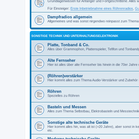
Grundlagenwissen für Anfänger und Fortgeschrittene. Alles w
Für Einsteiger:
Erste Inbetriebnahme eines Röhrenradios
,
Gu
Dampfradios allgemein
Allgemeines und was sonst nirgendwo reinpasst zum Thema
SONSTIGE TECHNIK UND UNTERHALTUNGSELEKTRONIK
Platte, Tonband & Co.
Alles über Grammophon, Plattenspieler, Tefifon und Tonbandg
Alte Fernseher
Hier ist alles über alte Fernseher bis hinein in die 70er Jahre r
(Röhren)verstärker
Hier kommt alles zum Thema Audio-Verstärker und Zubehör r
Röhren
Spezielles zu Röhren
Basteln und Messen
Alles zum Thema Selbstbau, Elektrobasteln und Messtechni
Sonstige alte technische Geräte
Hier kommt alles hin, was alt ist (>20 Jahre), aber sonst in k
etc.
Moderne technische Geräte