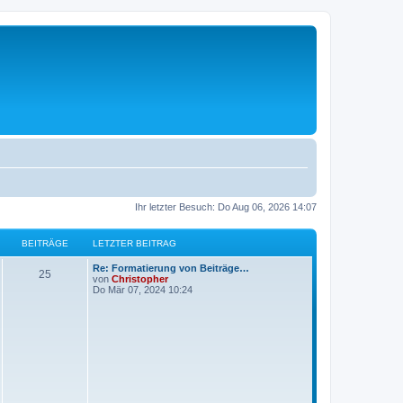
Ihr letzter Besuch: Do Aug 06, 2026 14:07
BEITRÄGE
LETZTER BEITRAG
L
Re: Formatierung von Beiträge…
B
25
e
von
Christopher
t
Do Mär 07, 2024 10:24
e
z
t
i
e
r
t
B
e
i
r
t
r
ä
a