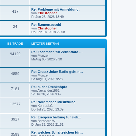
g
g
L
Re: Probleme mit Anmeldung.
B
417
e
e
von
Christopher
t
Fr Jun 26, 2026 13:49
e
z
t
L
Re: Bannertausch!
B
34
i
e
e
von
Christopher
r
t
Do Feb 14, 2019 22:08
e
t
B
z
e
t
i
i
r
e
BEITRÄGE
LETZTER BEITRAG
t
r
r
t
B
ä
L
Re: Fachmann für Zeilentrafo …
a
B
e
94129
e
von
Munzel
g
i
r
g
t
Mi Aug 05, 2026 9:30
t
e
z
r
ä
e
t
a
i
e
L
g
Re: Graetz Joker Radio geht n…
B
4859
g
r
e
von
Munzel
t
B
t
Sa Aug 01, 2026 9:28
e
e
e
z
i
r
t
L
Re: suche Drehknöpfe
t
B
7181
i
e
e
von
Alexander1962
r
ä
r
t
So Jul 26, 2026 9:47
a
e
t
B
z
g
e
g
t
L
Re: Nordmende Musiktruhe
B
13577
i
i
r
e
e
von
KonradLG
t
r
e
t
Do Jul 23, 2026 13:39
e
r
t
B
ä
z
a
e
t
L
Re: Erregerschaltung für elek…
B
g
3927
i
i
r
e
g
e
von
Bernhard W
t
r
t
Di Jun 23, 2026 21:51
e
r
t
B
ä
z
e
a
e
t
L
Re: welches Schaltzeichen für…
B
g
3599
i
i
r
e
g
e
von
Bernhard W