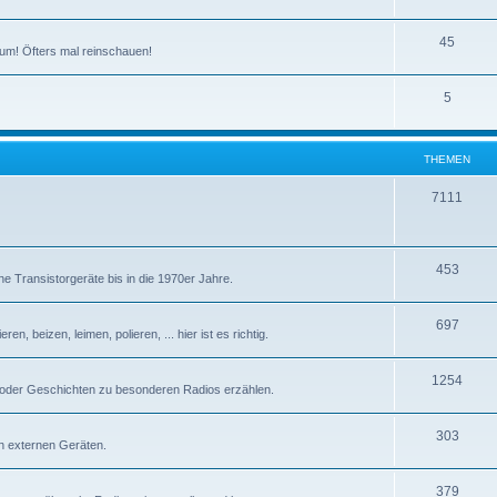
T
45
um! Öfters mal reinschauen!
h
T
5
e
h
m
e
e
THEMEN
m
n
T
7111
e
h
n
e
T
453
e Transistorgeräte bis in die 1970er Jahre.
m
h
e
T
697
e
n, beizen, leimen, polieren, ... hier ist es richtig.
n
h
m
T
1254
e
e
 oder Geschichten zu besonderen Radios erzählen.
h
m
n
T
303
e
e
n externen Geräten.
h
m
n
T
379
e
e