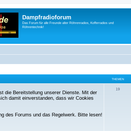
Dampfradioforum
Das Forum für alle Freunde alter Röhrenradios, Kofferradios und
Röhrentechnik!
THEMEN
T
19
t die Bereitstellung unserer Dienste. Mit der
h
ich damit einverstanden, dass wir Cookies
e
m
ng des Forums und das Regelwerk. Bitte lesen!
e
n