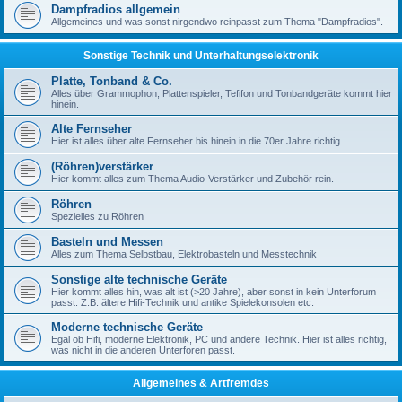
Dampfradios allgemein
Allgemeines und was sonst nirgendwo reinpasst zum Thema "Dampfradios".
Sonstige Technik und Unterhaltungselektronik
Platte, Tonband & Co.
Alles über Grammophon, Plattenspieler, Tefifon und Tonbandgeräte kommt hier
hinein.
Alte Fernseher
Hier ist alles über alte Fernseher bis hinein in die 70er Jahre richtig.
(Röhren)verstärker
Hier kommt alles zum Thema Audio-Verstärker und Zubehör rein.
Röhren
Spezielles zu Röhren
Basteln und Messen
Alles zum Thema Selbstbau, Elektrobasteln und Messtechnik
Sonstige alte technische Geräte
Hier kommt alles hin, was alt ist (>20 Jahre), aber sonst in kein Unterforum
passt. Z.B. ältere Hifi-Technik und antike Spielekonsolen etc.
Moderne technische Geräte
Egal ob Hifi, moderne Elektronik, PC und andere Technik. Hier ist alles richtig,
was nicht in die anderen Unterforen passt.
Allgemeines & Artfremdes