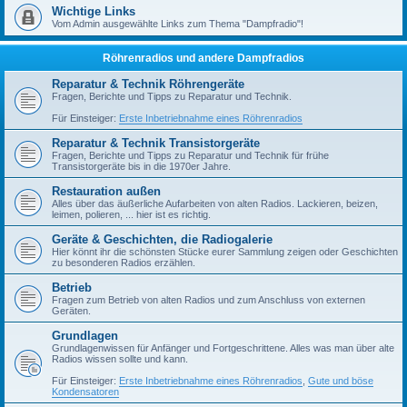
Wichtige Links
Vom Admin ausgewählte Links zum Thema "Dampfradio"!
Röhrenradios und andere Dampfradios
Reparatur & Technik Röhrengeräte
Fragen, Berichte und Tipps zu Reparatur und Technik.
Für Einsteiger:
Erste Inbetriebnahme eines Röhrenradios
Reparatur & Technik Transistorgeräte
Fragen, Berichte und Tipps zu Reparatur und Technik für frühe
Transistorgeräte bis in die 1970er Jahre.
Restauration außen
Alles über das äußerliche Aufarbeiten von alten Radios. Lackieren, beizen,
leimen, polieren, ... hier ist es richtig.
Geräte & Geschichten, die Radiogalerie
Hier könnt ihr die schönsten Stücke eurer Sammlung zeigen oder Geschichten
zu besonderen Radios erzählen.
Betrieb
Fragen zum Betrieb von alten Radios und zum Anschluss von externen
Geräten.
Grundlagen
Grundlagenwissen für Anfänger und Fortgeschrittene. Alles was man über alte
Radios wissen sollte und kann.
Für Einsteiger:
Erste Inbetriebnahme eines Röhrenradios
,
Gute und böse
Kondensatoren