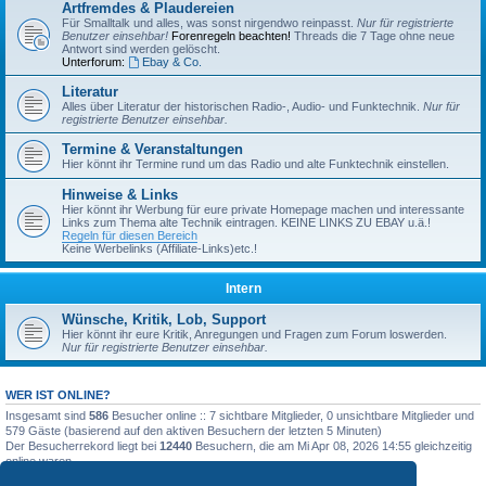
Artfremdes & Plaudereien
Für Smalltalk und alles, was sonst nirgendwo reinpasst.
Nur für registrierte
Benutzer einsehbar!
Forenregeln beachten!
Threads die 7 Tage ohne neue
Antwort sind werden gelöscht.
Unterforum:
Ebay & Co.
Literatur
Alles über Literatur der historischen Radio-, Audio- und Funktechnik.
Nur für
registrierte Benutzer einsehbar.
Termine & Veranstaltungen
Hier könnt ihr Termine rund um das Radio und alte Funktechnik einstellen.
Hinweise & Links
Hier könnt ihr Werbung für eure private Homepage machen und interessante
Links zum Thema alte Technik eintragen. KEINE LINKS ZU EBAY u.ä.!
Regeln für diesen Bereich
Keine Werbelinks (Affiliate-Links)etc.!
Intern
Wünsche, Kritik, Lob, Support
Hier könnt ihr eure Kritik, Anregungen und Fragen zum Forum loswerden.
Nur für registrierte Benutzer einsehbar.
WER IST ONLINE?
Insgesamt sind
586
Besucher online :: 7 sichtbare Mitglieder, 0 unsichtbare Mitglieder und
579 Gäste (basierend auf den aktiven Besuchern der letzten 5 Minuten)
Der Besucherrekord liegt bei
12440
Besuchern, die am Mi Apr 08, 2026 14:55 gleichzeitig
online waren.