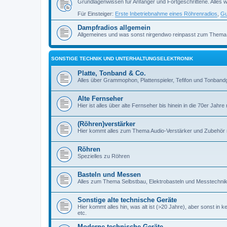
Grundlagenwissen für Anfänger und Fortgeschrittene. Alles w
Für Einsteiger:
Erste Inbetriebnahme eines Röhrenradios
,
Gu
Dampfradios allgemein
Allgemeines und was sonst nirgendwo reinpasst zum Thema
SONSTIGE TECHNIK UND UNTERHALTUNGSELEKTRONIK
Platte, Tonband & Co.
Alles über Grammophon, Plattenspieler, Tefifon und Tonbandg
Alte Fernseher
Hier ist alles über alte Fernseher bis hinein in die 70er Jahre r
(Röhren)verstärker
Hier kommt alles zum Thema Audio-Verstärker und Zubehör r
Röhren
Spezielles zu Röhren
Basteln und Messen
Alles zum Thema Selbstbau, Elektrobasteln und Messtechni
Sonstige alte technische Geräte
Hier kommt alles hin, was alt ist (>20 Jahre), aber sonst in k
etc.
Moderne technische Geräte