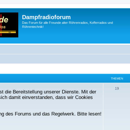
Dampfradioforum
Das Forum für alle Freunde alter Röhrenradios, Kofferradios und
Röhrentechnik!
THEMEN
T
19
t die Bereitstellung unserer Dienste. Mit der
h
ich damit einverstanden, dass wir Cookies
e
m
ng des Forums und das Regelwerk. Bitte lesen!
e
n