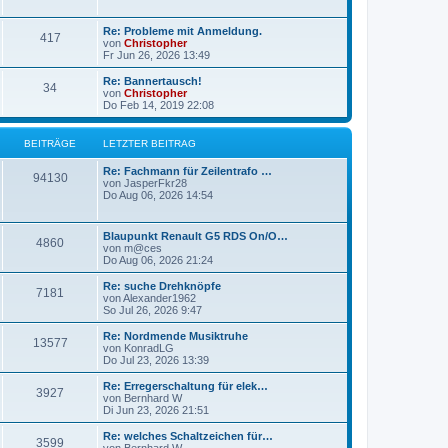
g
g
L
Re: Probleme mit Anmeldung.
B
417
e
e
von
Christopher
t
Fr Jun 26, 2026 13:49
e
z
t
L
Re: Bannertausch!
B
34
i
e
e
von
Christopher
r
t
Do Feb 14, 2019 22:08
e
t
B
z
e
t
i
i
r
e
BEITRÄGE
LETZTER BEITRAG
t
r
r
t
B
ä
L
Re: Fachmann für Zeilentrafo …
a
B
e
94130
e
von
JasperFkr28
g
i
r
g
t
Do Aug 06, 2026 14:54
t
e
z
r
ä
e
t
a
i
e
L
g
Blaupunkt Renault G5 RDS On/O…
B
4860
g
r
e
von
m@ces
t
B
t
Do Aug 06, 2026 21:24
e
e
e
z
i
r
t
L
Re: suche Drehknöpfe
t
B
7181
i
e
e
von
Alexander1962
r
ä
r
t
So Jul 26, 2026 9:47
a
e
t
B
z
g
e
g
t
L
Re: Nordmende Musiktruhe
B
13577
i
i
r
e
e
von
KonradLG
t
r
e
t
Do Jul 23, 2026 13:39
e
r
t
B
ä
z
a
e
t
L
Re: Erregerschaltung für elek…
B
g
3927
i
i
r
e
g
e
von
Bernhard W
t
r
t
Di Jun 23, 2026 21:51
e
r
t
B
ä
z
e
a
e
t
L
Re: welches Schaltzeichen für…
B
g
3599
i
i
r
e
g
e
von
Bernhard W