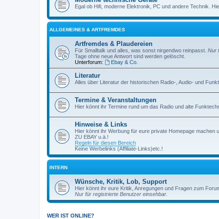
Egal ob Hifi, moderne Elektronik, PC und andere Technik. Hier 
ALLGEMEINES & ARTFREMDES
Artfremdes & Plaudereien
Für Smalltalk und alles, was sonst nirgendwo reinpasst.
Nur 
Tage ohne neue Antwort sind werden gelöscht.
Unterforum:
Ebay & Co.
Literatur
Alles über Literatur der historischen Radio-, Audio- und Funk
Termine & Veranstaltungen
Hier könnt ihr Termine rund um das Radio und alte Funktechni
Hinweise & Links
Hier könnt ihr Werbung für eure private Homepage machen 
ZU EBAY u.ä.!
Regeln für diesen Bereich
Keine Werbelinks (Affiliate-Links)etc.!
INTERN
Wünsche, Kritik, Lob, Support
Hier könnt ihr eure Kritik, Anregungen und Fragen zum Foru
Nur für registrierte Benutzer einsehbar.
WER IST ONLINE?