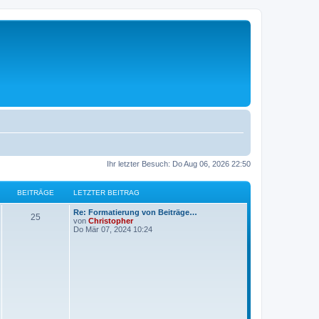
Ihr letzter Besuch: Do Aug 06, 2026 22:50
BEITRÄGE
LETZTER BEITRAG
L
Re: Formatierung von Beiträge…
B
25
e
von
Christopher
t
Do Mär 07, 2024 10:24
e
z
t
i
e
r
t
B
e
i
r
t
r
ä
a