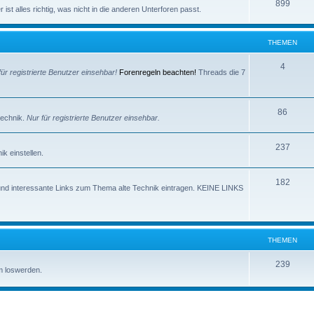
e
T
899
e
ist alles richtig, was nicht in die anderen Unterforen passt.
m
h
n
e
e
THEMEN
n
m
T
4
für registrierte Benutzer einsehbar!
Forenregeln beachten!
Threads die 7
e
h
n
e
T
86
technik.
Nur für registrierte Benutzer einsehbar.
m
h
e
T
237
e
k einstellen.
n
h
m
T
182
e
e
und interessante Links zum Thema alte Technik eintragen. KEINE LINKS
h
m
n
e
e
m
n
THEMEN
e
T
239
m loswerden.
n
h
e