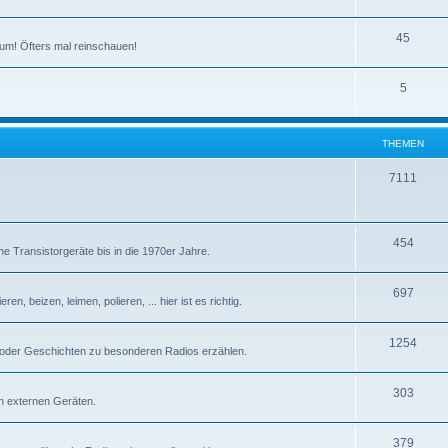
T
45
um! Öfters mal reinschauen!
h
T
5
e
h
m
e
e
THEMEN
m
n
T
7111
e
h
n
e
T
454
e Transistorgeräte bis in die 1970er Jahre.
m
h
e
T
697
e
n, beizen, leimen, polieren, ... hier ist es richtig.
n
h
m
T
1254
e
e
 oder Geschichten zu besonderen Radios erzählen.
h
m
n
T
303
e
e
n externen Geräten.
h
m
n
T
379
e
e