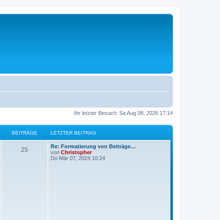
Ihr letzter Besuch: Sa Aug 08, 2026 17:14
BEITRÄGE
LETZTER BEITRAG
L
Re: Formatierung von Beiträge…
B
25
e
von
Christopher
t
Do Mär 07, 2024 10:24
e
z
t
i
e
r
t
B
e
i
r
t
r
ä
a