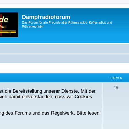
Dampfradioforum
Das Forum für alle Freunde alter Röhrenradios, Kofferradios und
Röhrentechnik!
THEMEN
T
19
t die Bereitstellung unserer Dienste. Mit der
h
ich damit einverstanden, dass wir Cookies
e
m
ng des Forums und das Regelwerk. Bitte lesen!
e
n