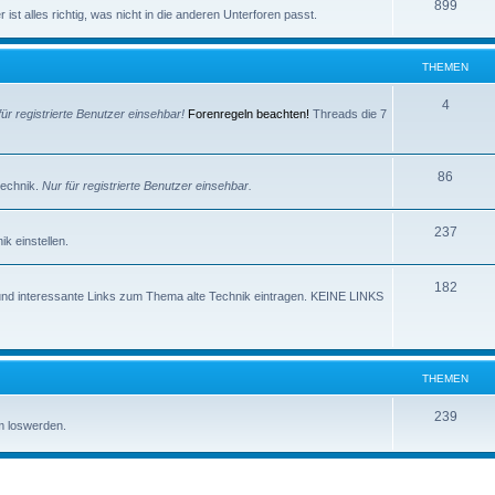
e
T
899
e
ist alles richtig, was nicht in die anderen Unterforen passt.
m
h
n
e
e
THEMEN
n
m
T
4
für registrierte Benutzer einsehbar!
Forenregeln beachten!
Threads die 7
e
h
n
e
T
86
technik.
Nur für registrierte Benutzer einsehbar.
m
h
e
T
237
e
k einstellen.
n
h
m
T
182
e
e
und interessante Links zum Thema alte Technik eintragen. KEINE LINKS
h
m
n
e
e
m
n
THEMEN
e
T
239
m loswerden.
n
h
e