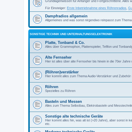
Grundlagenwissen für Anfänger und Fortgeschrittene. Alles w
Für Einsteiger:
Erste Inbetriebnahme eines Röhrenradios
,
Gu
Dampfradios allgemein
Allgemeines und was sonst nirgendwo reinpasst zum Thema
SONSTIGE TECHNIK UND UNTERHALTUNGSELEKTRONIK
Platte, Tonband & Co.
Alles über Grammophon, Plattenspieler, Tefifon und Tonbandg
Alte Fernseher
Hier ist alles über alte Fernseher bis hinein in die 70er Jahre r
(Röhren)verstärker
Hier kommt alles zum Thema Audio-Verstärker und Zubehör r
Röhren
Spezielles zu Röhren
Basteln und Messen
Alles zum Thema Selbstbau, Elektrobasteln und Messtechni
Sonstige alte technische Geräte
Hier kommt alles hin, was alt ist (>20 Jahre), aber sonst in k
etc.
Moderne technische Geräte