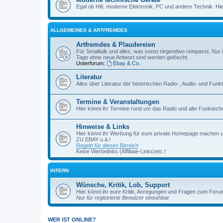
Egal ob Hifi, moderne Elektronik, PC und andere Technik. Hier 
ALLGEMEINES & ARTFREMDES
Artfremdes & Plaudereien
Für Smalltalk und alles, was sonst nirgendwo reinpasst.
Nur 
Tage ohne neue Antwort sind werden gelöscht.
Unterforum:
Ebay & Co.
Literatur
Alles über Literatur der historischen Radio-, Audio- und Funk
Termine & Veranstaltungen
Hier könnt ihr Termine rund um das Radio und alte Funktechni
Hinweise & Links
Hier könnt ihr Werbung für eure private Homepage machen 
ZU EBAY u.ä.!
Regeln für diesen Bereich
Keine Werbelinks (Affiliate-Links)etc.!
INTERN
Wünsche, Kritik, Lob, Support
Hier könnt ihr eure Kritik, Anregungen und Fragen zum Foru
Nur für registrierte Benutzer einsehbar.
WER IST ONLINE?