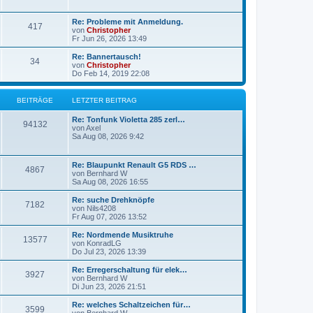
g
g
L
Re: Probleme mit Anmeldung.
B
417
e
e
von
Christopher
t
Fr Jun 26, 2026 13:49
e
z
t
L
Re: Bannertausch!
B
34
i
e
e
von
Christopher
r
t
Do Feb 14, 2019 22:08
e
t
B
z
e
t
i
i
r
e
BEITRÄGE
LETZTER BEITRAG
t
r
r
t
B
ä
L
Re: Tonfunk Violetta 285 zerl…
a
B
e
94132
e
von
Axel
g
i
r
g
t
Sa Aug 08, 2026 9:42
t
e
z
r
ä
e
t
a
i
e
L
g
Re: Blaupunkt Renault G5 RDS …
B
4867
g
r
e
von
Bernhard W
t
B
t
Sa Aug 08, 2026 16:55
e
e
e
z
i
r
t
L
Re: suche Drehknöpfe
t
B
7182
i
e
e
von
Nils4208
r
ä
r
t
Fr Aug 07, 2026 13:52
a
e
t
B
z
g
e
g
t
L
Re: Nordmende Musiktruhe
B
13577
i
i
r
e
e
von
KonradLG
t
r
e
t
Do Jul 23, 2026 13:39
e
r
t
B
ä
z
a
e
t
L
Re: Erregerschaltung für elek…
B
g
3927
i
i
r
e
g
e
von
Bernhard W
t
r
t
Di Jun 23, 2026 21:51
e
r
t
B
ä
z
e
a
e
t
L
Re: welches Schaltzeichen für…
B
g
3599
i
i
r
e
g
e
von
Bernhard W