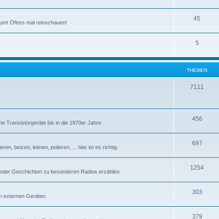
T
45
um! Öfters mal reinschauen!
h
T
5
e
h
m
e
e
THEMEN
m
n
T
7111
e
h
n
e
T
456
e Transistorgeräte bis in die 1970er Jahre.
m
h
e
T
697
e
n, beizen, leimen, polieren, ... hier ist es richtig.
n
h
m
T
1254
e
e
 oder Geschichten zu besonderen Radios erzählen.
h
m
n
T
303
e
e
n externen Geräten.
h
m
n
T
379
e
e