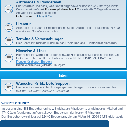
Artfremdes & Plaudereien
Für Smalltalk und alles, was sonst nirgendwo reinpasst.
Nur für registrierte
Benutzer einsehbar!
Forenregeln beachten!
Threads die 7 Tage ohne neue
Antwort sind werden gelöscht.
Unterforum:
Ebay & Co.
Literatur
Alles über Literatur der historischen Radio-, Audio- und Funktechnik.
Nur für
registrierte Benutzer einsehbar.
Termine & Veranstaltungen
Hier könnt ihr Termine rund um das Radio und alte Funktechnik einstellen.
Hinweise & Links
Hier könnt ihr Werbung für eure private Homepage machen und interessante
Links zum Thema alte Technik eintragen. KEINE LINKS ZU EBAY u.ä.!
Regeln für diesen Bereich
Keine Werbelinks (Affiliate-Links)etc.!
Intern
Wünsche, Kritik, Lob, Support
Hier könnt ihr eure Kritik, Anregungen und Fragen zum Forum loswerden.
Nur für registrierte Benutzer einsehbar.
WER IST ONLINE?
Insgesamt sind
483
Besucher online :: 8 sichtbare Mitglieder, 1 unsichtbares Mitglied und
474 Gäste (basierend auf den aktiven Besuchern der letzten 5 Minuten)
Der Besucherrekord liegt bei
12440
Besuchern, die am Mi Apr 08, 2026 14:55 gleichzeitig
online waren.