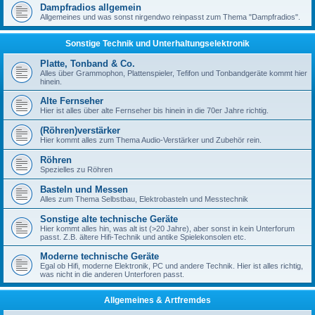
Dampfradios allgemein
Allgemeines und was sonst nirgendwo reinpasst zum Thema "Dampfradios".
Sonstige Technik und Unterhaltungselektronik
Platte, Tonband & Co.
Alles über Grammophon, Plattenspieler, Tefifon und Tonbandgeräte kommt hier
hinein.
Alte Fernseher
Hier ist alles über alte Fernseher bis hinein in die 70er Jahre richtig.
(Röhren)verstärker
Hier kommt alles zum Thema Audio-Verstärker und Zubehör rein.
Röhren
Spezielles zu Röhren
Basteln und Messen
Alles zum Thema Selbstbau, Elektrobasteln und Messtechnik
Sonstige alte technische Geräte
Hier kommt alles hin, was alt ist (>20 Jahre), aber sonst in kein Unterforum
passt. Z.B. ältere Hifi-Technik und antike Spielekonsolen etc.
Moderne technische Geräte
Egal ob Hifi, moderne Elektronik, PC und andere Technik. Hier ist alles richtig,
was nicht in die anderen Unterforen passt.
Allgemeines & Artfremdes