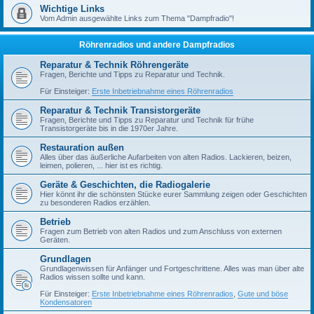
Wichtige Links
Vom Admin ausgewählte Links zum Thema "Dampfradio"!
Röhrenradios und andere Dampfradios
Reparatur & Technik Röhrengeräte
Fragen, Berichte und Tipps zu Reparatur und Technik.
Für Einsteiger:
Erste Inbetriebnahme eines Röhrenradios
Reparatur & Technik Transistorgeräte
Fragen, Berichte und Tipps zu Reparatur und Technik für frühe
Transistorgeräte bis in die 1970er Jahre.
Restauration außen
Alles über das äußerliche Aufarbeiten von alten Radios. Lackieren, beizen,
leimen, polieren, ... hier ist es richtig.
Geräte & Geschichten, die Radiogalerie
Hier könnt ihr die schönsten Stücke eurer Sammlung zeigen oder Geschichten
zu besonderen Radios erzählen.
Betrieb
Fragen zum Betrieb von alten Radios und zum Anschluss von externen
Geräten.
Grundlagen
Grundlagenwissen für Anfänger und Fortgeschrittene. Alles was man über alte
Radios wissen sollte und kann.
Für Einsteiger:
Erste Inbetriebnahme eines Röhrenradios
,
Gute und böse
Kondensatoren