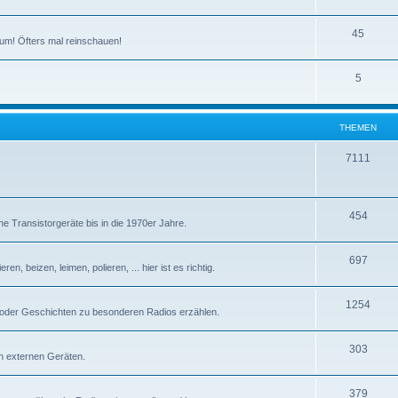
T
45
um! Öfters mal reinschauen!
h
T
5
e
h
m
e
e
THEMEN
m
n
T
7111
e
h
n
e
T
454
e Transistorgeräte bis in die 1970er Jahre.
m
h
e
T
697
e
n, beizen, leimen, polieren, ... hier ist es richtig.
n
h
m
T
1254
e
e
 oder Geschichten zu besonderen Radios erzählen.
h
m
n
T
303
e
e
n externen Geräten.
h
m
n
T
379
e
e