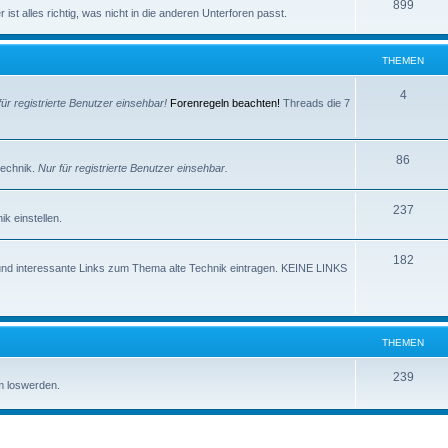
e
T
899
e
ist alles richtig, was nicht in die anderen Unterforen passt.
m
h
n
e
e
THEMEN
n
m
T
4
für registrierte Benutzer einsehbar!
Forenregeln beachten!
Threads die 7
e
h
n
e
T
86
technik.
Nur für registrierte Benutzer einsehbar.
m
h
e
T
237
e
k einstellen.
n
h
m
T
182
e
e
und interessante Links zum Thema alte Technik eintragen. KEINE LINKS
h
m
n
e
e
m
n
THEMEN
e
T
239
m loswerden.
n
h
e