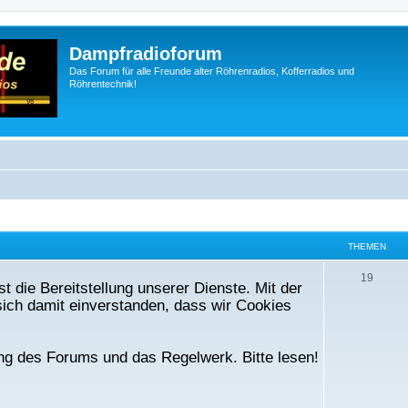
Dampfradioforum
Das Forum für alle Freunde alter Röhrenradios, Kofferradios und
Röhrentechnik!
THEMEN
T
19
t die Bereitstellung unserer Dienste. Mit der
h
ich damit einverstanden, dass wir Cookies
e
m
ng des Forums und das Regelwerk. Bitte lesen!
e
n