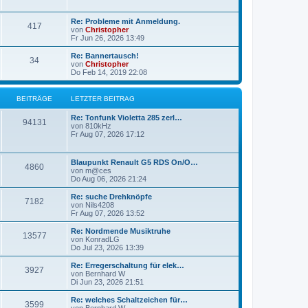
g
g
L
Re: Probleme mit Anmeldung.
B
417
e
e
von
Christopher
t
Fr Jun 26, 2026 13:49
e
z
t
L
Re: Bannertausch!
B
34
i
e
e
von
Christopher
r
t
Do Feb 14, 2019 22:08
e
t
B
z
e
t
i
i
r
e
BEITRÄGE
LETZTER BEITRAG
t
r
r
t
B
ä
L
Re: Tonfunk Violetta 285 zerl…
a
B
e
94131
e
von
810kHz
g
i
r
g
t
Fr Aug 07, 2026 17:12
t
e
z
r
ä
e
t
a
i
e
L
g
Blaupunkt Renault G5 RDS On/O…
B
4860
g
r
e
von
m@ces
t
B
t
Do Aug 06, 2026 21:24
e
e
e
z
i
r
t
L
Re: suche Drehknöpfe
t
B
7182
i
e
e
von
Nils4208
r
ä
r
t
Fr Aug 07, 2026 13:52
a
e
t
B
z
g
e
g
t
L
Re: Nordmende Musiktruhe
B
13577
i
i
r
e
e
von
KonradLG
t
r
e
t
Do Jul 23, 2026 13:39
e
r
t
B
ä
z
a
e
t
L
Re: Erregerschaltung für elek…
B
g
3927
i
i
r
e
g
e
von
Bernhard W
t
r
t
Di Jun 23, 2026 21:51
e
r
t
B
ä
z
e
a
e
t
L
Re: welches Schaltzeichen für…
B
g
3599
i
i
r
e
g
e
von
Bernhard W