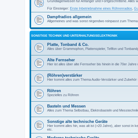
Grundlagenwissen für Anfänger und Fortgeschrittene. Alles w
Für Einsteiger:
Erste Inbetriebnahme eines Röhrenradios
,
Gu
Dampfradios allgemein
Allgemeines und was sonst nirgendwo reinpasst zum Thema
SONSTIGE TECHNIK UND UNTERHALTUNGSELEKTRONIK
Platte, Tonband & Co.
Alles über Grammophon, Plattenspieler, Tefifon und Tonbandg
Alte Fernseher
Hier ist alles über alte Fernseher bis hinein in die 70er Jahre r
(Röhren)verstärker
Hier kommt alles zum Thema Audio-Verstärker und Zubehör r
Röhren
Spezielles zu Röhren
Basteln und Messen
Alles zum Thema Selbstbau, Elektrobasteln und Messtechni
Sonstige alte technische Geräte
Hier kommt alles hin, was alt ist (>20 Jahre), aber sonst in k
etc.
Moderne technische Geräte