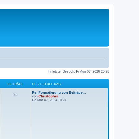
Ihr letzter Besuch: Fr Aug 07, 2026 20:25
BEITRÄGE
LETZTER BEITRAG
L
Re: Formatierung von Beiträge…
B
25
e
von
Christopher
t
Do Mär 07, 2024 10:24
e
z
t
i
e
r
t
B
e
i
r
t
r
ä
a