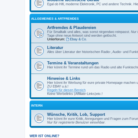
Egal ob Hifi, moderne Elektronik, PC und andere Technik. Hier 
ALLGEMEINES & ARTFREMDES
Artfremdes & Plaudereien
Für Smalltalk und alles, was sonst nirgendwo reinpasst.
Nur 
Tage ohne neue Antwort sind werden gelöscht.
Unterforum:
Ebay & Co.
Literatur
Alles über Literatur der historischen Radio-, Audio- und Funk
Termine & Veranstaltungen
Hier könnt ihr Termine rund um das Radio und alte Funktechni
Hinweise & Links
Hier könnt ihr Werbung für eure private Homepage machen 
ZU EBAY u.ä.!
Regeln für diesen Bereich
Keine Werbelinks (Affiliate-Links)etc.!
INTERN
Wünsche, Kritik, Lob, Support
Hier könnt ihr eure Kritik, Anregungen und Fragen zum Foru
Nur für registrierte Benutzer einsehbar.
WER IST ONLINE?