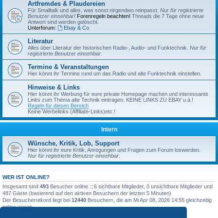
Artfremdes & Plaudereien
Für Smalltalk und alles, was sonst nirgendwo reinpasst.
Nur für registrierte
Benutzer einsehbar!
Forenregeln beachten!
Threads die 7 Tage ohne neue
Antwort sind werden gelöscht.
Unterforum:
Ebay & Co.
Literatur
Alles über Literatur der historischen Radio-, Audio- und Funktechnik.
Nur für
registrierte Benutzer einsehbar.
Termine & Veranstaltungen
Hier könnt ihr Termine rund um das Radio und alte Funktechnik einstellen.
Hinweise & Links
Hier könnt ihr Werbung für eure private Homepage machen und interessante
Links zum Thema alte Technik eintragen. KEINE LINKS ZU EBAY u.ä.!
Regeln für diesen Bereich
Keine Werbelinks (Affiliate-Links)etc.!
Intern
Wünsche, Kritik, Lob, Support
Hier könnt ihr eure Kritik, Anregungen und Fragen zum Forum loswerden.
Nur für registrierte Benutzer einsehbar.
WER IST ONLINE?
Insgesamt sind
493
Besucher online :: 6 sichtbare Mitglieder, 0 unsichtbare Mitglieder und
487 Gäste (basierend auf den aktiven Besuchern der letzten 5 Minuten)
Der Besucherrekord liegt bei
12440
Besuchern, die am Mi Apr 08, 2026 14:55 gleichzeitig
online waren.