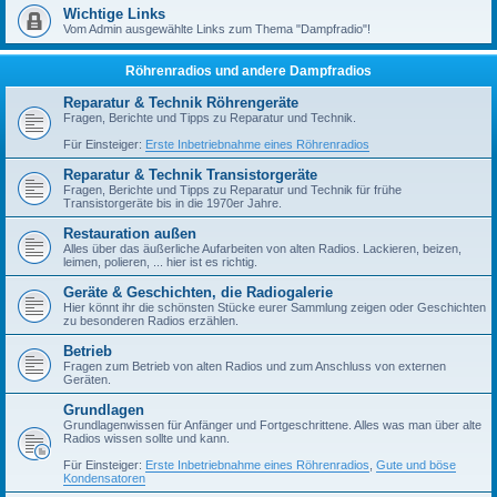
Wichtige Links
Vom Admin ausgewählte Links zum Thema "Dampfradio"!
Röhrenradios und andere Dampfradios
Reparatur & Technik Röhrengeräte
Fragen, Berichte und Tipps zu Reparatur und Technik.
Für Einsteiger:
Erste Inbetriebnahme eines Röhrenradios
Reparatur & Technik Transistorgeräte
Fragen, Berichte und Tipps zu Reparatur und Technik für frühe
Transistorgeräte bis in die 1970er Jahre.
Restauration außen
Alles über das äußerliche Aufarbeiten von alten Radios. Lackieren, beizen,
leimen, polieren, ... hier ist es richtig.
Geräte & Geschichten, die Radiogalerie
Hier könnt ihr die schönsten Stücke eurer Sammlung zeigen oder Geschichten
zu besonderen Radios erzählen.
Betrieb
Fragen zum Betrieb von alten Radios und zum Anschluss von externen
Geräten.
Grundlagen
Grundlagenwissen für Anfänger und Fortgeschrittene. Alles was man über alte
Radios wissen sollte und kann.
Für Einsteiger:
Erste Inbetriebnahme eines Röhrenradios
,
Gute und böse
Kondensatoren