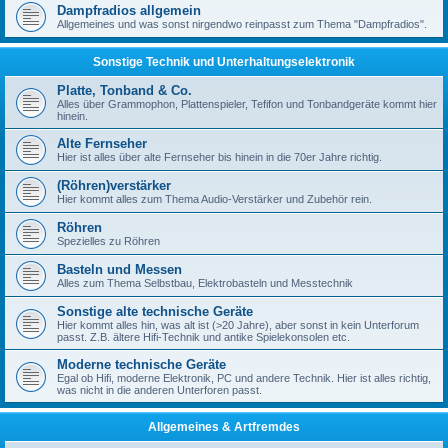
Dampfradios allgemein
Allgemeines und was sonst nirgendwo reinpasst zum Thema "Dampfradios".
Sonstige Technik und Unterhaltungselektronik
Platte, Tonband & Co.
Alles über Grammophon, Plattenspieler, Tefifon und Tonbandgeräte kommt hier
hinein.
Alte Fernseher
Hier ist alles über alte Fernseher bis hinein in die 70er Jahre richtig.
(Röhren)verstärker
Hier kommt alles zum Thema Audio-Verstärker und Zubehör rein.
Röhren
Spezielles zu Röhren
Basteln und Messen
Alles zum Thema Selbstbau, Elektrobasteln und Messtechnik
Sonstige alte technische Geräte
Hier kommt alles hin, was alt ist (>20 Jahre), aber sonst in kein Unterforum
passt. Z.B. ältere Hifi-Technik und antike Spielekonsolen etc.
Moderne technische Geräte
Egal ob Hifi, moderne Elektronik, PC und andere Technik. Hier ist alles richtig,
was nicht in die anderen Unterforen passt.
Allgemeines & Artfremdes