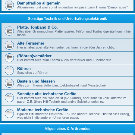
Dampfradios allgemein
Allgemeines und was sonst nirgendwo reinpasst zum Thema "Dampfradios".
Sonstige Technik und Unterhaltungselektronik
Platte, Tonband & Co.
Alles über Grammophon, Plattenspieler, Tefifon und Tonbandgeräte kommt hier
hinein.
Alte Fernseher
Hier ist alles über alte Fernseher bis hinein in die 70er Jahre richtig.
(Röhren)verstärker
Hier kommt alles zum Thema Audio-Verstärker und Zubehör rein.
Röhren
Spezielles zu Röhren
Basteln und Messen
Alles zum Thema Selbstbau, Elektrobasteln und Messtechnik
Sonstige alte technische Geräte
Hier kommt alles hin, was alt ist (>20 Jahre), aber sonst in kein Unterforum
passt. Z.B. ältere Hifi-Technik und antike Spielekonsolen etc.
Moderne technische Geräte
Egal ob Hifi, moderne Elektronik, PC und andere Technik. Hier ist alles richtig,
was nicht in die anderen Unterforen passt.
Allgemeines & Artfremdes