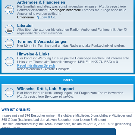
Artfremdes & Plaudereien
Für Smalltalk und alles, was sonst nirgendwo reinpasst.
Nur für registrierte
Benutzer einsehbar!
Forenregeln beachten!
Threads die 7 Tage ohne neue
Antwort sind werden gelöscht.
Unterforum:
Ebay & Co.
Literatur
Alles über Literatur der historischen Radio-, Audio- und Funktechnik.
Nur für
registrierte Benutzer einsehbar.
Termine & Veranstaltungen
Hier könnt ihr Termine rund um das Radio und alte Funktechnik einstellen.
Hinweise & Links
Hier könnt ihr Werbung für eure private Homepage machen und interessante
Links zum Thema alte Technik eintragen. KEINE LINKS ZU EBAY u.ä.!
Regeln für diesen Bereich
Keine Werbelinks (Affiliate-Links)etc.!
Intern
Wünsche, Kritik, Lob, Support
Hier könnt ihr eure Kritik, Anregungen und Fragen zum Forum loswerden.
Nur für registrierte Benutzer einsehbar.
WER IST ONLINE?
Insgesamt sind
376
Besucher online :: 8 sichtbare Mitglieder, 0 unsichtbare Mitglieder und
368 Gäste (basierend auf den aktiven Besuchern der letzten 5 Minuten)
Der Besucherrekord liegt bei
12440
Besuchern, die am Mi Apr 08, 2026 14:55 gleichzeitig
online waren.