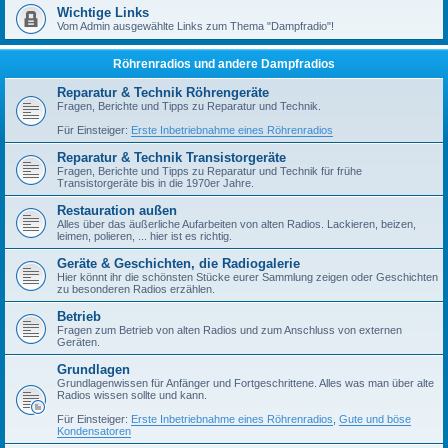
Wichtige Links
Vom Admin ausgewählte Links zum Thema "Dampfradio"!
Röhrenradios und andere Dampfradios
Reparatur & Technik Röhrengeräte
Fragen, Berichte und Tipps zu Reparatur und Technik.
Für Einsteiger:
Erste Inbetriebnahme eines Röhrenradios
Reparatur & Technik Transistorgeräte
Fragen, Berichte und Tipps zu Reparatur und Technik für frühe
Transistorgeräte bis in die 1970er Jahre.
Restauration außen
Alles über das äußerliche Aufarbeiten von alten Radios. Lackieren, beizen,
leimen, polieren, ... hier ist es richtig.
Geräte & Geschichten, die Radiogalerie
Hier könnt ihr die schönsten Stücke eurer Sammlung zeigen oder Geschichten
zu besonderen Radios erzählen.
Betrieb
Fragen zum Betrieb von alten Radios und zum Anschluss von externen
Geräten.
Grundlagen
Grundlagenwissen für Anfänger und Fortgeschrittene. Alles was man über alte
Radios wissen sollte und kann.
Für Einsteiger:
Erste Inbetriebnahme eines Röhrenradios
,
Gute und böse
Kondensatoren