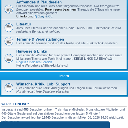
Artfremdes & Plaudereien
Für Smalltalk und alles, was sonst nirgendwo reinpasst.
Nur für registrierte
Benutzer einsehbar!
Forenregeln beachten!
Threads die 7 Tage ohne neue
Antwort sind werden gelöscht.
Unterforum:
Ebay & Co.
Literatur
Alles über Literatur der historischen Radio-, Audio- und Funktechnik.
Nur für
registrierte Benutzer einsehbar.
Termine & Veranstaltungen
Hier könnt ihr Termine rund um das Radio und alte Funktechnik einstellen.
Hinweise & Links
Hier könnt ihr Werbung für eure private Homepage machen und interessante
Links zum Thema alte Technik eintragen. KEINE LINKS ZU EBAY u.ä.!
Regeln für diesen Bereich
Keine Werbelinks (Affiliate-Links)etc.!
Intern
Wünsche, Kritik, Lob, Support
Hier könnt ihr eure Kritik, Anregungen und Fragen zum Forum loswerden.
Nur für registrierte Benutzer einsehbar.
WER IST ONLINE?
Insgesamt sind
453
Besucher online :: 7 sichtbare Mitglieder, 0 unsichtbare Mitglieder und
446 Gäste (basierend auf den aktiven Besuchern der letzten 5 Minuten)
Der Besucherrekord liegt bei
12440
Besuchern, die am Mi Apr 08, 2026 14:55 gleichzeitig
online waren.