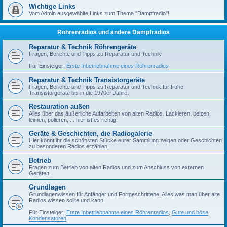
Wichtige Links
Vom Admin ausgewählte Links zum Thema "Dampfradio"!
Röhrenradios und andere Dampfradios
Reparatur & Technik Röhrengeräte
Fragen, Berichte und Tipps zu Reparatur und Technik.
Für Einsteiger:
Erste Inbetriebnahme eines Röhrenradios
Reparatur & Technik Transistorgeräte
Fragen, Berichte und Tipps zu Reparatur und Technik für frühe
Transistorgeräte bis in die 1970er Jahre.
Restauration außen
Alles über das äußerliche Aufarbeiten von alten Radios. Lackieren, beizen,
leimen, polieren, ... hier ist es richtig.
Geräte & Geschichten, die Radiogalerie
Hier könnt ihr die schönsten Stücke eurer Sammlung zeigen oder Geschichten
zu besonderen Radios erzählen.
Betrieb
Fragen zum Betrieb von alten Radios und zum Anschluss von externen
Geräten.
Grundlagen
Grundlagenwissen für Anfänger und Fortgeschrittene. Alles was man über alte
Radios wissen sollte und kann.
Für Einsteiger:
Erste Inbetriebnahme eines Röhrenradios
,
Gute und böse
Kondensatoren