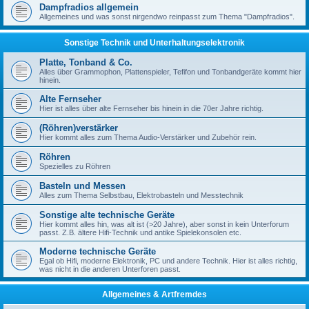
Dampfradios allgemein
Allgemeines und was sonst nirgendwo reinpasst zum Thema "Dampfradios".
Sonstige Technik und Unterhaltungselektronik
Platte, Tonband & Co.
Alles über Grammophon, Plattenspieler, Tefifon und Tonbandgeräte kommt hier
hinein.
Alte Fernseher
Hier ist alles über alte Fernseher bis hinein in die 70er Jahre richtig.
(Röhren)verstärker
Hier kommt alles zum Thema Audio-Verstärker und Zubehör rein.
Röhren
Spezielles zu Röhren
Basteln und Messen
Alles zum Thema Selbstbau, Elektrobasteln und Messtechnik
Sonstige alte technische Geräte
Hier kommt alles hin, was alt ist (>20 Jahre), aber sonst in kein Unterforum
passt. Z.B. ältere Hifi-Technik und antike Spielekonsolen etc.
Moderne technische Geräte
Egal ob Hifi, moderne Elektronik, PC und andere Technik. Hier ist alles richtig,
was nicht in die anderen Unterforen passt.
Allgemeines & Artfremdes