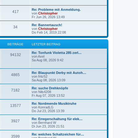
g
g
L
Re: Probleme mit Anmeldung.
B
417
e
e
von
Christopher
t
Fr Jun 26, 2026 13:49
e
z
t
L
Re: Bannertausch!
B
34
i
e
e
von
Christopher
r
t
Do Feb 14, 2019 22:08
e
t
B
z
e
t
i
i
r
e
BEITRÄGE
LETZTER BEITRAG
t
r
r
t
B
ä
L
Re: Tonfunk Violetta 285 zerl…
a
B
e
94132
e
von
Axel
g
i
r
g
t
Sa Aug 08, 2026 9:42
t
e
z
r
ä
e
t
a
i
e
L
g
Re: Blaupunkt Derby mit Autoh…
B
4865
g
r
e
von
fritz52
t
B
t
Sa Aug 08, 2026 13:09
e
e
e
z
i
r
t
L
Re: suche Drehknöpfe
t
B
7182
i
e
e
von
Nils4208
r
ä
r
t
Fr Aug 07, 2026 13:52
a
e
t
B
z
g
e
g
t
L
Re: Nordmende Musiktruhe
B
13577
i
i
r
e
e
von
KonradLG
t
r
e
t
Do Jul 23, 2026 13:39
e
r
t
B
ä
z
a
e
t
L
Re: Erregerschaltung für elek…
B
g
3927
i
i
r
e
g
e
von
Bernhard W
t
r
t
Di Jun 23, 2026 21:51
e
r
t
B
ä
z
e
a
e
t
L
Re: welches Schaltzeichen für…
B
g
3599
i
i
r
e
g
e
von
Bernhard W