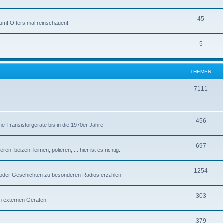
T
45
um! Öfters mal reinschauen!
h
T
5
e
h
m
e
e
THEMEN
m
n
T
7111
e
h
n
e
T
456
e Transistorgeräte bis in die 1970er Jahre.
m
h
e
T
697
e
n, beizen, leimen, polieren, ... hier ist es richtig.
n
h
m
T
1254
e
e
 oder Geschichten zu besonderen Radios erzählen.
h
m
n
T
303
e
e
n externen Geräten.
h
m
n
T
379
e
e