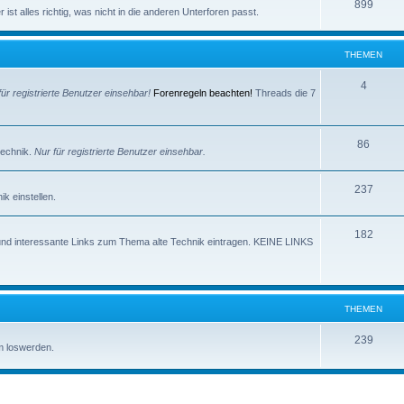
e
T
899
e
ist alles richtig, was nicht in die anderen Unterforen passt.
m
h
n
e
e
THEMEN
n
m
T
4
für registrierte Benutzer einsehbar!
Forenregeln beachten!
Threads die 7
e
h
n
e
T
86
technik.
Nur für registrierte Benutzer einsehbar.
m
h
e
T
237
e
k einstellen.
n
h
m
T
182
e
e
und interessante Links zum Thema alte Technik eintragen. KEINE LINKS
h
m
n
e
e
m
n
THEMEN
e
T
239
m loswerden.
n
h
e