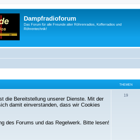
Dampfradioforum
Das Forum für alle Freunde alter Röhrenradios, Kofferradios und
Röhrentechnik!
THEMEN
T
19
t die Bereitstellung unserer Dienste. Mit der
h
ich damit einverstanden, dass wir Cookies
e
m
ng des Forums und das Regelwerk. Bitte lesen!
e
n