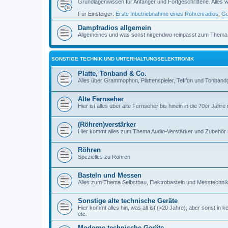
Grundlagenwissen für Anfänger und Fortgeschrittene. Alles w
Für Einsteiger:
Erste Inbetriebnahme eines Röhrenradios
,
Gu
Dampfradios allgemein
Allgemeines und was sonst nirgendwo reinpasst zum Thema
SONSTIGE TECHNIK UND UNTERHALTUNGSELEKTRONIK
Platte, Tonband & Co.
Alles über Grammophon, Plattenspieler, Tefifon und Tonbandg
Alte Fernseher
Hier ist alles über alte Fernseher bis hinein in die 70er Jahre r
(Röhren)verstärker
Hier kommt alles zum Thema Audio-Verstärker und Zubehör r
Röhren
Spezielles zu Röhren
Basteln und Messen
Alles zum Thema Selbstbau, Elektrobasteln und Messtechni
Sonstige alte technische Geräte
Hier kommt alles hin, was alt ist (>20 Jahre), aber sonst in k
etc.
Moderne technische Geräte