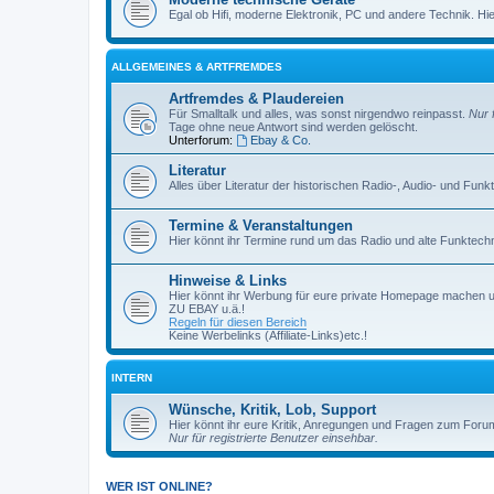
Egal ob Hifi, moderne Elektronik, PC und andere Technik. Hier 
ALLGEMEINES & ARTFREMDES
Artfremdes & Plaudereien
Für Smalltalk und alles, was sonst nirgendwo reinpasst.
Nur 
Tage ohne neue Antwort sind werden gelöscht.
Unterforum:
Ebay & Co.
Literatur
Alles über Literatur der historischen Radio-, Audio- und Funk
Termine & Veranstaltungen
Hier könnt ihr Termine rund um das Radio und alte Funktechni
Hinweise & Links
Hier könnt ihr Werbung für eure private Homepage machen 
ZU EBAY u.ä.!
Regeln für diesen Bereich
Keine Werbelinks (Affiliate-Links)etc.!
INTERN
Wünsche, Kritik, Lob, Support
Hier könnt ihr eure Kritik, Anregungen und Fragen zum Foru
Nur für registrierte Benutzer einsehbar.
WER IST ONLINE?