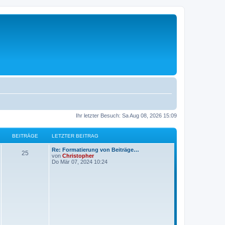
Ihr letzter Besuch: Sa Aug 08, 2026 15:09
BEITRÄGE
LETZTER BEITRAG
L
Re: Formatierung von Beiträge…
B
25
e
von
Christopher
t
Do Mär 07, 2024 10:24
e
z
t
i
e
r
t
B
e
i
r
t
r
ä
a