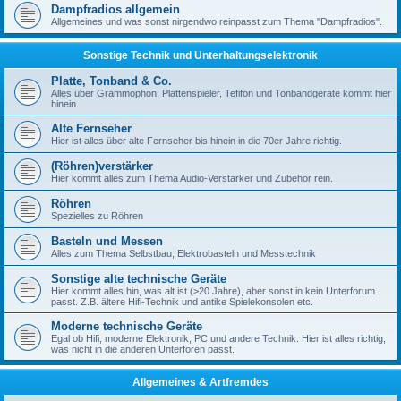
Dampfradios allgemein
Allgemeines und was sonst nirgendwo reinpasst zum Thema "Dampfradios".
Sonstige Technik und Unterhaltungselektronik
Platte, Tonband & Co.
Alles über Grammophon, Plattenspieler, Tefifon und Tonbandgeräte kommt hier
hinein.
Alte Fernseher
Hier ist alles über alte Fernseher bis hinein in die 70er Jahre richtig.
(Röhren)verstärker
Hier kommt alles zum Thema Audio-Verstärker und Zubehör rein.
Röhren
Spezielles zu Röhren
Basteln und Messen
Alles zum Thema Selbstbau, Elektrobasteln und Messtechnik
Sonstige alte technische Geräte
Hier kommt alles hin, was alt ist (>20 Jahre), aber sonst in kein Unterforum
passt. Z.B. ältere Hifi-Technik und antike Spielekonsolen etc.
Moderne technische Geräte
Egal ob Hifi, moderne Elektronik, PC und andere Technik. Hier ist alles richtig,
was nicht in die anderen Unterforen passt.
Allgemeines & Artfremdes