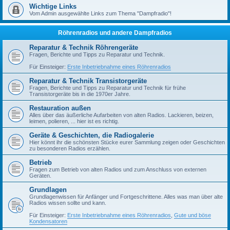
Wichtige Links
Vom Admin ausgewählte Links zum Thema "Dampfradio"!
Röhrenradios und andere Dampfradios
Reparatur & Technik Röhrengeräte
Fragen, Berichte und Tipps zu Reparatur und Technik.
Für Einsteiger:
Erste Inbetriebnahme eines Röhrenradios
Reparatur & Technik Transistorgeräte
Fragen, Berichte und Tipps zu Reparatur und Technik für frühe
Transistorgeräte bis in die 1970er Jahre.
Restauration außen
Alles über das äußerliche Aufarbeiten von alten Radios. Lackieren, beizen,
leimen, polieren, ... hier ist es richtig.
Geräte & Geschichten, die Radiogalerie
Hier könnt ihr die schönsten Stücke eurer Sammlung zeigen oder Geschichten
zu besonderen Radios erzählen.
Betrieb
Fragen zum Betrieb von alten Radios und zum Anschluss von externen
Geräten.
Grundlagen
Grundlagenwissen für Anfänger und Fortgeschrittene. Alles was man über alte
Radios wissen sollte und kann.
Für Einsteiger:
Erste Inbetriebnahme eines Röhrenradios
,
Gute und böse
Kondensatoren