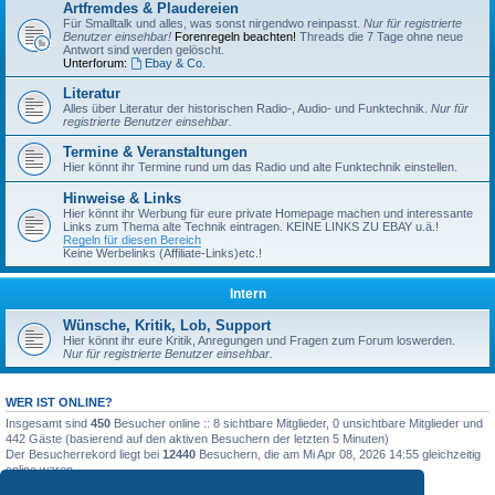
Artfremdes & Plaudereien
Für Smalltalk und alles, was sonst nirgendwo reinpasst.
Nur für registrierte
Benutzer einsehbar!
Forenregeln beachten!
Threads die 7 Tage ohne neue
Antwort sind werden gelöscht.
Unterforum:
Ebay & Co.
Literatur
Alles über Literatur der historischen Radio-, Audio- und Funktechnik.
Nur für
registrierte Benutzer einsehbar.
Termine & Veranstaltungen
Hier könnt ihr Termine rund um das Radio und alte Funktechnik einstellen.
Hinweise & Links
Hier könnt ihr Werbung für eure private Homepage machen und interessante
Links zum Thema alte Technik eintragen. KEINE LINKS ZU EBAY u.ä.!
Regeln für diesen Bereich
Keine Werbelinks (Affiliate-Links)etc.!
Intern
Wünsche, Kritik, Lob, Support
Hier könnt ihr eure Kritik, Anregungen und Fragen zum Forum loswerden.
Nur für registrierte Benutzer einsehbar.
WER IST ONLINE?
Insgesamt sind
450
Besucher online :: 8 sichtbare Mitglieder, 0 unsichtbare Mitglieder und
442 Gäste (basierend auf den aktiven Besuchern der letzten 5 Minuten)
Der Besucherrekord liegt bei
12440
Besuchern, die am Mi Apr 08, 2026 14:55 gleichzeitig
online waren.