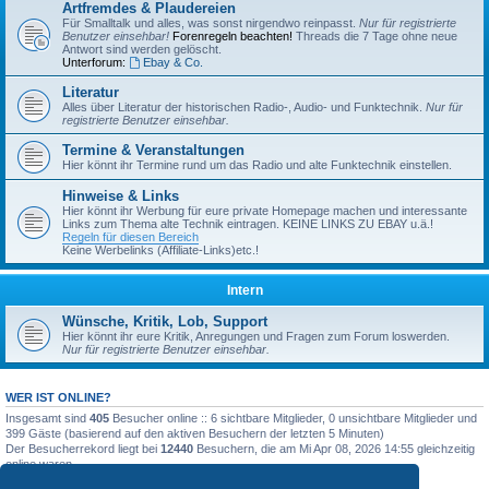
Artfremdes & Plaudereien
Für Smalltalk und alles, was sonst nirgendwo reinpasst.
Nur für registrierte
Benutzer einsehbar!
Forenregeln beachten!
Threads die 7 Tage ohne neue
Antwort sind werden gelöscht.
Unterforum:
Ebay & Co.
Literatur
Alles über Literatur der historischen Radio-, Audio- und Funktechnik.
Nur für
registrierte Benutzer einsehbar.
Termine & Veranstaltungen
Hier könnt ihr Termine rund um das Radio und alte Funktechnik einstellen.
Hinweise & Links
Hier könnt ihr Werbung für eure private Homepage machen und interessante
Links zum Thema alte Technik eintragen. KEINE LINKS ZU EBAY u.ä.!
Regeln für diesen Bereich
Keine Werbelinks (Affiliate-Links)etc.!
Intern
Wünsche, Kritik, Lob, Support
Hier könnt ihr eure Kritik, Anregungen und Fragen zum Forum loswerden.
Nur für registrierte Benutzer einsehbar.
WER IST ONLINE?
Insgesamt sind
405
Besucher online :: 6 sichtbare Mitglieder, 0 unsichtbare Mitglieder und
399 Gäste (basierend auf den aktiven Besuchern der letzten 5 Minuten)
Der Besucherrekord liegt bei
12440
Besuchern, die am Mi Apr 08, 2026 14:55 gleichzeitig
online waren.