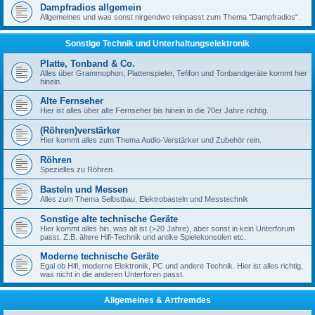
Dampfradios allgemein
Allgemeines und was sonst nirgendwo reinpasst zum Thema "Dampfradios".
Sonstige Technik und Unterhaltungselektronik
Platte, Tonband & Co.
Alles über Grammophon, Plattenspieler, Tefifon und Tonbandgeräte kommt hier
hinein.
Alte Fernseher
Hier ist alles über alte Fernseher bis hinein in die 70er Jahre richtig.
(Röhren)verstärker
Hier kommt alles zum Thema Audio-Verstärker und Zubehör rein.
Röhren
Spezielles zu Röhren
Basteln und Messen
Alles zum Thema Selbstbau, Elektrobasteln und Messtechnik
Sonstige alte technische Geräte
Hier kommt alles hin, was alt ist (>20 Jahre), aber sonst in kein Unterforum
passt. Z.B. ältere Hifi-Technik und antike Spielekonsolen etc.
Moderne technische Geräte
Egal ob Hifi, moderne Elektronik, PC und andere Technik. Hier ist alles richtig,
was nicht in die anderen Unterforen passt.
Allgemeines & Artfremdes