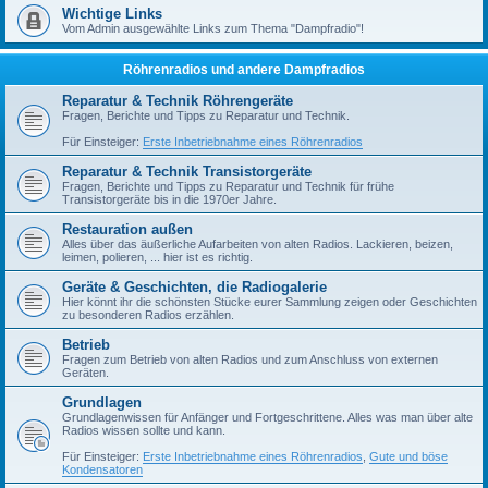
Wichtige Links
Vom Admin ausgewählte Links zum Thema "Dampfradio"!
Röhrenradios und andere Dampfradios
Reparatur & Technik Röhrengeräte
Fragen, Berichte und Tipps zu Reparatur und Technik.
Für Einsteiger:
Erste Inbetriebnahme eines Röhrenradios
Reparatur & Technik Transistorgeräte
Fragen, Berichte und Tipps zu Reparatur und Technik für frühe
Transistorgeräte bis in die 1970er Jahre.
Restauration außen
Alles über das äußerliche Aufarbeiten von alten Radios. Lackieren, beizen,
leimen, polieren, ... hier ist es richtig.
Geräte & Geschichten, die Radiogalerie
Hier könnt ihr die schönsten Stücke eurer Sammlung zeigen oder Geschichten
zu besonderen Radios erzählen.
Betrieb
Fragen zum Betrieb von alten Radios und zum Anschluss von externen
Geräten.
Grundlagen
Grundlagenwissen für Anfänger und Fortgeschrittene. Alles was man über alte
Radios wissen sollte und kann.
Für Einsteiger:
Erste Inbetriebnahme eines Röhrenradios
,
Gute und böse
Kondensatoren