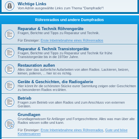
Wichtige Links
Vom Admin ausgewählte Links zum Thema "Dampfradio"!
Röhrenradios und andere Dampfradios
Reparatur & Technik Röhrengeräte
Fragen, Berichte und Tipps zu Reparatur und Technik.
Für Einsteiger:
Erste Inbetriebnahme eines Röhrenradios
Reparatur & Technik Transistorgeräte
Fragen, Berichte und Tipps zu Reparatur und Technik für frühe
Transistorgeräte bis in die 1970er Jahre.
Restauration außen
Alles über das äußerliche Aufarbeiten von alten Radios. Lackieren, beizen,
leimen, polieren, ... hier ist es richtig.
Geräte & Geschichten, die Radiogalerie
Hier könnt ihr die schönsten Stücke eurer Sammlung zeigen oder Geschichten
zu besonderen Radios erzählen.
Betrieb
Fragen zum Betrieb von alten Radios und zum Anschluss von externen
Geräten.
Grundlagen
Grundlagenwissen für Anfänger und Fortgeschrittene. Alles was man über alte
Radios wissen sollte und kann.
Für Einsteiger:
Erste Inbetriebnahme eines Röhrenradios
,
Gute und böse
Kondensatoren