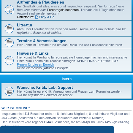
Artfremdes & Plaudereien
Für Smalltalk und alles, was sonst nirgendwo reinpasst.
Nur für registrierte
Benutzer einsehbar!
Forenregeln beachten!
Threads die 7 Tage ohne neue
Antwort sind werden gelöscht.
Unterforum:
Ebay & Co.
Literatur
Alles über Literatur der historischen Radio-, Audio- und Funktechnik.
Nur für
registrierte Benutzer einsehbar.
Termine & Veranstaltungen
Hier könnt ihr Termine rund um das Radio und alte Funktechnik einstellen.
Hinweise & Links
Hier könnt ihr Werbung für eure private Homepage machen und interessante
Links zum Thema alte Technik eintragen. KEINE LINKS ZU EBAY u.ä.!
Regeln für diesen Bereich
Keine Werbelinks (Affiliate-Links)etc.!
Intern
Wünsche, Kritik, Lob, Support
Hier könnt ihr eure Kritik, Anregungen und Fragen zum Forum loswerden.
Nur für registrierte Benutzer einsehbar.
WER IST ONLINE?
Insgesamt sind
411
Besucher online :: 8 sichtbare Mitglieder, 0 unsichtbare Mitglieder und
403 Gäste (basierend auf den aktiven Besuchern der letzten 5 Minuten)
Der Besucherrekord liegt bei
12440
Besuchern, die am Mi Apr 08, 2026 14:55 gleichzeitig
online waren.