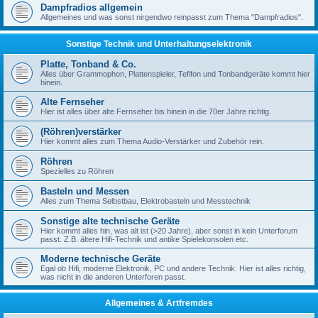
Dampfradios allgemein
Allgemeines und was sonst nirgendwo reinpasst zum Thema "Dampfradios".
Sonstige Technik und Unterhaltungselektronik
Platte, Tonband & Co.
Alles über Grammophon, Plattenspieler, Tefifon und Tonbandgeräte kommt hier
hinein.
Alte Fernseher
Hier ist alles über alte Fernseher bis hinein in die 70er Jahre richtig.
(Röhren)verstärker
Hier kommt alles zum Thema Audio-Verstärker und Zubehör rein.
Röhren
Spezielles zu Röhren
Basteln und Messen
Alles zum Thema Selbstbau, Elektrobasteln und Messtechnik
Sonstige alte technische Geräte
Hier kommt alles hin, was alt ist (>20 Jahre), aber sonst in kein Unterforum
passt. Z.B. ältere Hifi-Technik und antike Spielekonsolen etc.
Moderne technische Geräte
Egal ob Hifi, moderne Elektronik, PC und andere Technik. Hier ist alles richtig,
was nicht in die anderen Unterforen passt.
Allgemeines & Artfremdes