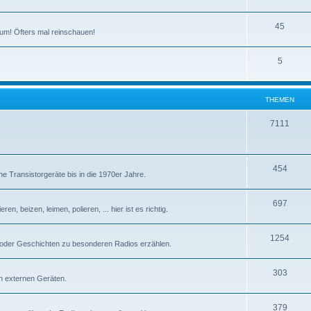
T
45
um! Öfters mal reinschauen!
h
T
5
e
h
m
e
e
THEMEN
m
n
T
7111
e
h
n
e
T
454
e Transistorgeräte bis in die 1970er Jahre.
m
h
e
T
697
e
n, beizen, leimen, polieren, ... hier ist es richtig.
n
h
m
T
1254
e
e
 oder Geschichten zu besonderen Radios erzählen.
h
m
n
T
303
e
e
n externen Geräten.
h
m
n
T
379
e
e