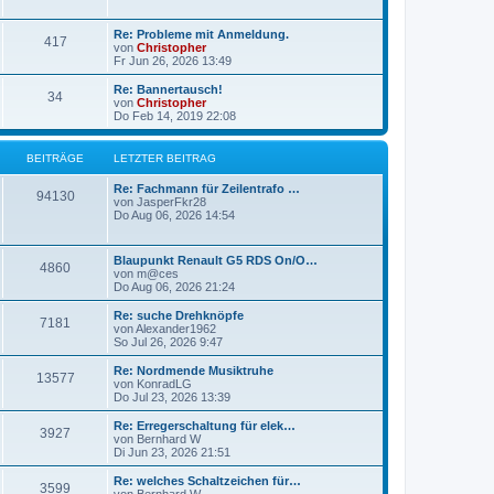
g
g
L
Re: Probleme mit Anmeldung.
B
417
e
e
von
Christopher
t
Fr Jun 26, 2026 13:49
e
z
t
L
Re: Bannertausch!
B
34
i
e
e
von
Christopher
r
t
Do Feb 14, 2019 22:08
e
t
B
z
e
t
i
i
r
e
BEITRÄGE
LETZTER BEITRAG
t
r
r
t
B
ä
L
Re: Fachmann für Zeilentrafo …
a
B
e
94130
e
von
JasperFkr28
g
i
r
g
t
Do Aug 06, 2026 14:54
t
e
z
r
ä
e
t
a
i
e
L
g
Blaupunkt Renault G5 RDS On/O…
B
4860
g
r
e
von
m@ces
t
B
t
Do Aug 06, 2026 21:24
e
e
e
z
i
r
t
L
Re: suche Drehknöpfe
t
B
7181
i
e
e
von
Alexander1962
r
ä
r
t
So Jul 26, 2026 9:47
a
e
t
B
z
g
e
g
t
L
Re: Nordmende Musiktruhe
B
13577
i
i
r
e
e
von
KonradLG
t
r
e
t
Do Jul 23, 2026 13:39
e
r
t
B
ä
z
a
e
t
L
Re: Erregerschaltung für elek…
B
g
3927
i
i
r
e
g
e
von
Bernhard W
t
r
t
Di Jun 23, 2026 21:51
e
r
t
B
ä
z
e
a
e
t
L
Re: welches Schaltzeichen für…
B
g
3599
i
i
r
e
g
e
von
Bernhard W