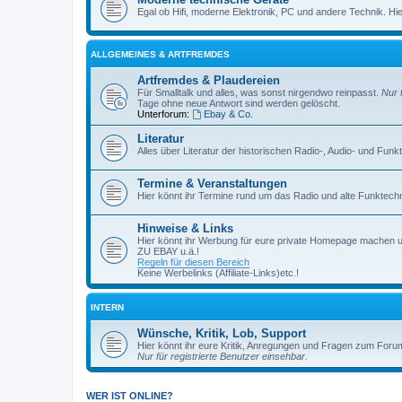
Egal ob Hifi, moderne Elektronik, PC und andere Technik. Hier 
ALLGEMEINES & ARTFREMDES
Artfremdes & Plaudereien
Für Smalltalk und alles, was sonst nirgendwo reinpasst.
Nur 
Tage ohne neue Antwort sind werden gelöscht.
Unterforum:
Ebay & Co.
Literatur
Alles über Literatur der historischen Radio-, Audio- und Funk
Termine & Veranstaltungen
Hier könnt ihr Termine rund um das Radio und alte Funktechni
Hinweise & Links
Hier könnt ihr Werbung für eure private Homepage machen 
ZU EBAY u.ä.!
Regeln für diesen Bereich
Keine Werbelinks (Affiliate-Links)etc.!
INTERN
Wünsche, Kritik, Lob, Support
Hier könnt ihr eure Kritik, Anregungen und Fragen zum Foru
Nur für registrierte Benutzer einsehbar.
WER IST ONLINE?