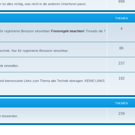
e
T
899
e
ist alles richtig, was nicht in die anderen Unterforen passt.
m
h
n
e
e
THEMEN
n
m
T
4
für registrierte Benutzer einsehbar!
Forenregeln beachten!
Threads die 7
e
h
n
e
T
86
technik.
Nur für registrierte Benutzer einsehbar.
m
h
e
T
237
e
k einstellen.
n
h
m
T
182
e
e
und interessante Links zum Thema alte Technik eintragen. KEINE LINKS
h
m
n
e
e
m
n
THEMEN
e
T
239
m loswerden.
n
h
e