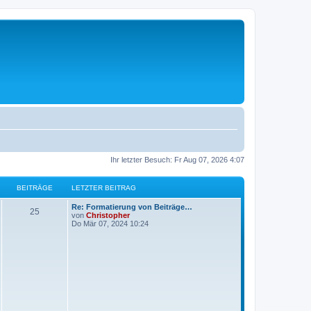
Ihr letzter Besuch: Fr Aug 07, 2026 4:07
BEITRÄGE
LETZTER BEITRAG
L
Re: Formatierung von Beiträge…
B
25
e
von
Christopher
t
Do Mär 07, 2024 10:24
e
z
t
i
e
r
t
B
e
i
r
t
r
ä
a