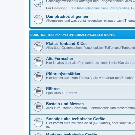
Grundlagenwissen für Anfänger und Fortgeschrittene. Alles w
Für Einsteiger:
Erste Inbetriebnahme eines Röhrenradios
,
Gu
Dampfradios allgemein
Allgemeines und was sonst nirgendwo reinpasst zum Thema
SONSTIGE TECHNIK UND UNTERHALTUNGSELEKTRONIK
Platte, Tonband & Co.
Alles über Grammophon, Plattenspieler, Tefifon und Tonbandg
Alte Fernseher
Hier ist alles über alte Fernseher bis hinein in die 70er Jahre r
(Röhren)verstärker
Hier kommt alles zum Thema Audio-Verstärker und Zubehör r
Röhren
Spezielles zu Röhren
Basteln und Messen
Alles zum Thema Selbstbau, Elektrobasteln und Messtechni
Sonstige alte technische Geräte
Hier kommt alles hin, was alt ist (>20 Jahre), aber sonst in k
etc.
Moderne technische Geräte