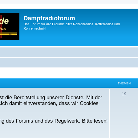
Dampfradioforum
Das Forum für alle Freunde alter Röhrenradios, Kofferradios und
Röhrentechnik!
THEMEN
T
19
t die Bereitstellung unserer Dienste. Mit der
h
ich damit einverstanden, dass wir Cookies
e
m
ng des Forums und das Regelwerk. Bitte lesen!
e
n