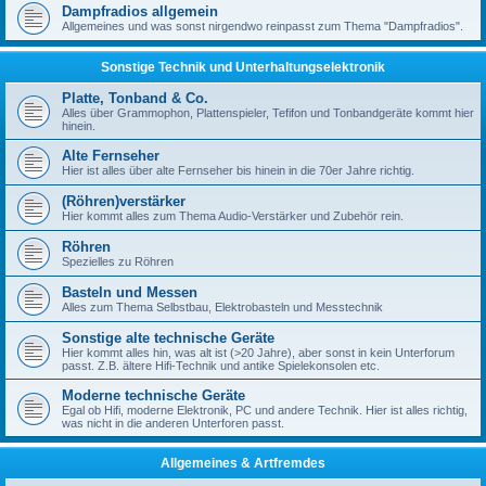
Dampfradios allgemein
Allgemeines und was sonst nirgendwo reinpasst zum Thema "Dampfradios".
Sonstige Technik und Unterhaltungselektronik
Platte, Tonband & Co.
Alles über Grammophon, Plattenspieler, Tefifon und Tonbandgeräte kommt hier
hinein.
Alte Fernseher
Hier ist alles über alte Fernseher bis hinein in die 70er Jahre richtig.
(Röhren)verstärker
Hier kommt alles zum Thema Audio-Verstärker und Zubehör rein.
Röhren
Spezielles zu Röhren
Basteln und Messen
Alles zum Thema Selbstbau, Elektrobasteln und Messtechnik
Sonstige alte technische Geräte
Hier kommt alles hin, was alt ist (>20 Jahre), aber sonst in kein Unterforum
passt. Z.B. ältere Hifi-Technik und antike Spielekonsolen etc.
Moderne technische Geräte
Egal ob Hifi, moderne Elektronik, PC und andere Technik. Hier ist alles richtig,
was nicht in die anderen Unterforen passt.
Allgemeines & Artfremdes