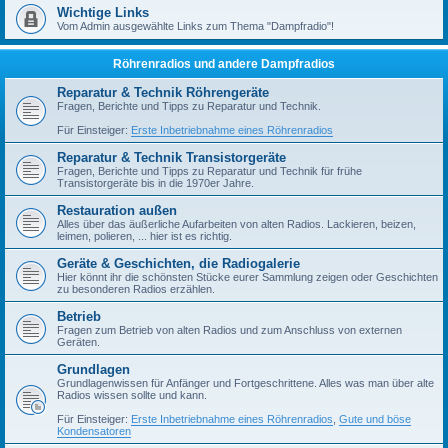
Wichtige Links
Vom Admin ausgewählte Links zum Thema "Dampfradio"!
Röhrenradios und andere Dampfradios
Reparatur & Technik Röhrengeräte
Fragen, Berichte und Tipps zu Reparatur und Technik.
Für Einsteiger:
Erste Inbetriebnahme eines Röhrenradios
Reparatur & Technik Transistorgeräte
Fragen, Berichte und Tipps zu Reparatur und Technik für frühe
Transistorgeräte bis in die 1970er Jahre.
Restauration außen
Alles über das äußerliche Aufarbeiten von alten Radios. Lackieren, beizen,
leimen, polieren, ... hier ist es richtig.
Geräte & Geschichten, die Radiogalerie
Hier könnt ihr die schönsten Stücke eurer Sammlung zeigen oder Geschichten
zu besonderen Radios erzählen.
Betrieb
Fragen zum Betrieb von alten Radios und zum Anschluss von externen
Geräten.
Grundlagen
Grundlagenwissen für Anfänger und Fortgeschrittene. Alles was man über alte
Radios wissen sollte und kann.
Für Einsteiger:
Erste Inbetriebnahme eines Röhrenradios
,
Gute und böse
Kondensatoren