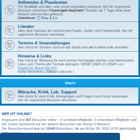
Artfremdes & Plaudereien
Für Smalltalk und alles, was sonst nirgendwo reinpasst.
Nur für registrierte
Benutzer einsehbar!
Forenregeln beachten!
Threads die 7 Tage ohne neue
Antwort sind werden gelöscht.
Unterforum:
Ebay & Co.
Literatur
Alles über Literatur der historischen Radio-, Audio- und Funktechnik.
Nur für
registrierte Benutzer einsehbar.
Termine & Veranstaltungen
Hier könnt ihr Termine rund um das Radio und alte Funktechnik einstellen.
Hinweise & Links
Hier könnt ihr Werbung für eure private Homepage machen und interessante
Links zum Thema alte Technik eintragen. KEINE LINKS ZU EBAY u.ä.!
Regeln für diesen Bereich
Keine Werbelinks (Affiliate-Links)etc.!
Intern
Wünsche, Kritik, Lob, Support
Hier könnt ihr eure Kritik, Anregungen und Fragen zum Forum loswerden.
Nur für registrierte Benutzer einsehbar.
WER IST ONLINE?
Insgesamt sind
407
Besucher online :: 6 sichtbare Mitglieder, 0 unsichtbare Mitglieder und
401 Gäste (basierend auf den aktiven Besuchern der letzten 5 Minuten)
Der Besucherrekord liegt bei
12440
Besuchern, die am Mi Apr 08, 2026 14:55 gleichzeitig
online waren.