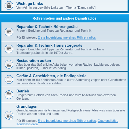
Wichtige Links
Vom Admin ausgewählte Links zum Thema "Dampfradio"!
Röhrenradios und andere Dampfradios
Reparatur & Technik Röhrengeräte
Fragen, Berichte und Tipps zu Reparatur und Technik.
Für Einsteiger:
Erste Inbetriebnahme eines Röhrenradios
Reparatur & Technik Transistorgeräte
Fragen, Berichte und Tipps zu Reparatur und Technik für frühe
Transistorgeräte bis in die 1970er Jahre.
Restauration außen
Alles über das äußerliche Aufarbeiten von alten Radios. Lackieren, beizen,
leimen, polieren, ... hier ist es richtig.
Geräte & Geschichten, die Radiogalerie
Hier könnt ihr die schönsten Stücke eurer Sammlung zeigen oder Geschichten
zu besonderen Radios erzählen.
Betrieb
Fragen zum Betrieb von alten Radios und zum Anschluss von externen
Geräten.
Grundlagen
Grundlagenwissen für Anfänger und Fortgeschrittene. Alles was man über alte
Radios wissen sollte und kann.
Für Einsteiger:
Erste Inbetriebnahme eines Röhrenradios
,
Gute und böse
Kondensatoren