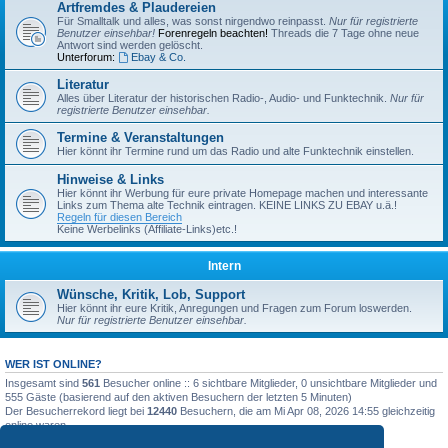
Artfremdes & Plaudereien
Für Smalltalk und alles, was sonst nirgendwo reinpasst.
Nur für registrierte
Benutzer einsehbar!
Forenregeln beachten!
Threads die 7 Tage ohne neue
Antwort sind werden gelöscht.
Unterforum:
Ebay & Co.
Literatur
Alles über Literatur der historischen Radio-, Audio- und Funktechnik.
Nur für
registrierte Benutzer einsehbar.
Termine & Veranstaltungen
Hier könnt ihr Termine rund um das Radio und alte Funktechnik einstellen.
Hinweise & Links
Hier könnt ihr Werbung für eure private Homepage machen und interessante
Links zum Thema alte Technik eintragen. KEINE LINKS ZU EBAY u.ä.!
Regeln für diesen Bereich
Keine Werbelinks (Affiliate-Links)etc.!
Intern
Wünsche, Kritik, Lob, Support
Hier könnt ihr eure Kritik, Anregungen und Fragen zum Forum loswerden.
Nur für registrierte Benutzer einsehbar.
WER IST ONLINE?
Insgesamt sind
561
Besucher online :: 6 sichtbare Mitglieder, 0 unsichtbare Mitglieder und
555 Gäste (basierend auf den aktiven Besuchern der letzten 5 Minuten)
Der Besucherrekord liegt bei
12440
Besuchern, die am Mi Apr 08, 2026 14:55 gleichzeitig
online waren.