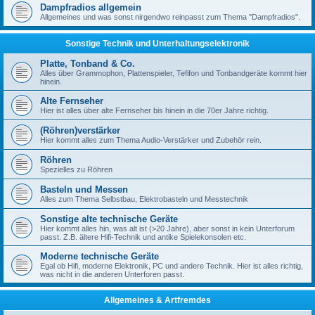
Dampfradios allgemein
Allgemeines und was sonst nirgendwo reinpasst zum Thema "Dampfradios".
Sonstige Technik und Unterhaltungselektronik
Platte, Tonband & Co.
Alles über Grammophon, Plattenspieler, Tefifon und Tonbandgeräte kommt hier
hinein.
Alte Fernseher
Hier ist alles über alte Fernseher bis hinein in die 70er Jahre richtig.
(Röhren)verstärker
Hier kommt alles zum Thema Audio-Verstärker und Zubehör rein.
Röhren
Spezielles zu Röhren
Basteln und Messen
Alles zum Thema Selbstbau, Elektrobasteln und Messtechnik
Sonstige alte technische Geräte
Hier kommt alles hin, was alt ist (>20 Jahre), aber sonst in kein Unterforum
passt. Z.B. ältere Hifi-Technik und antike Spielekonsolen etc.
Moderne technische Geräte
Egal ob Hifi, moderne Elektronik, PC und andere Technik. Hier ist alles richtig,
was nicht in die anderen Unterforen passt.
Allgemeines & Artfremdes