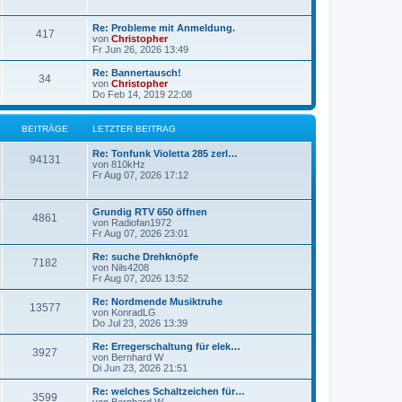
g
g
L
Re: Probleme mit Anmeldung.
B
417
e
e
von
Christopher
t
Fr Jun 26, 2026 13:49
e
z
t
L
Re: Bannertausch!
B
34
i
e
e
von
Christopher
r
t
Do Feb 14, 2019 22:08
e
t
B
z
e
t
i
i
r
e
BEITRÄGE
LETZTER BEITRAG
t
r
r
t
B
ä
L
Re: Tonfunk Violetta 285 zerl…
a
B
e
94131
e
von
810kHz
g
i
r
g
t
Fr Aug 07, 2026 17:12
t
e
z
r
ä
e
t
a
i
e
L
g
Grundig RTV 650 öffnen
B
4861
g
r
e
von
Radiofan1972
t
B
t
Fr Aug 07, 2026 23:01
e
e
e
z
i
r
t
L
Re: suche Drehknöpfe
t
B
7182
i
e
e
von
Nils4208
r
ä
r
t
Fr Aug 07, 2026 13:52
a
e
t
B
z
g
e
g
t
L
Re: Nordmende Musiktruhe
B
13577
i
i
r
e
e
von
KonradLG
t
r
e
t
Do Jul 23, 2026 13:39
e
r
t
B
ä
z
a
e
t
L
Re: Erregerschaltung für elek…
B
g
3927
i
i
r
e
g
e
von
Bernhard W
t
r
t
Di Jun 23, 2026 21:51
e
r
t
B
ä
z
e
a
e
t
L
Re: welches Schaltzeichen für…
B
g
3599
i
i
r
e
g
e
von
Bernhard W