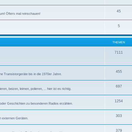
T
45
um! Öfters mal reinschauen!
h
T
5
e
h
m
e
e
THEMEN
m
n
T
7111
e
h
n
e
T
455
e Transistorgeräte bis in die 1970er Jahre.
m
h
e
T
697
e
n, beizen, leimen, polieren, ... hier ist es richtig.
n
h
m
T
1254
e
e
 oder Geschichten zu besonderen Radios erzählen.
h
m
n
T
303
e
e
n externen Geräten.
h
m
n
T
379
e
e