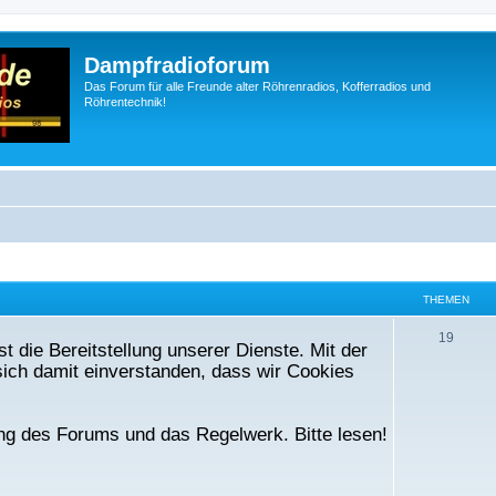
Dampfradioforum
Das Forum für alle Freunde alter Röhrenradios, Kofferradios und
Röhrentechnik!
THEMEN
T
19
t die Bereitstellung unserer Dienste. Mit der
h
ich damit einverstanden, dass wir Cookies
e
m
ng des Forums und das Regelwerk. Bitte lesen!
e
n