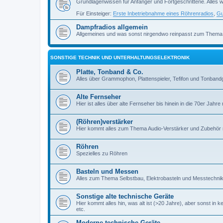
Grundlagenwissen für Anfänger und Fortgeschrittene. Alles w
Für Einsteiger:
Erste Inbetriebnahme eines Röhrenradios
,
Gu
Dampfradios allgemein
Allgemeines und was sonst nirgendwo reinpasst zum Thema
SONSTIGE TECHNIK UND UNTERHALTUNGSELEKTRONIK
Platte, Tonband & Co.
Alles über Grammophon, Plattenspieler, Tefifon und Tonbandg
Alte Fernseher
Hier ist alles über alte Fernseher bis hinein in die 70er Jahre r
(Röhren)verstärker
Hier kommt alles zum Thema Audio-Verstärker und Zubehör r
Röhren
Spezielles zu Röhren
Basteln und Messen
Alles zum Thema Selbstbau, Elektrobasteln und Messtechni
Sonstige alte technische Geräte
Hier kommt alles hin, was alt ist (>20 Jahre), aber sonst in k
etc.
Moderne technische Geräte