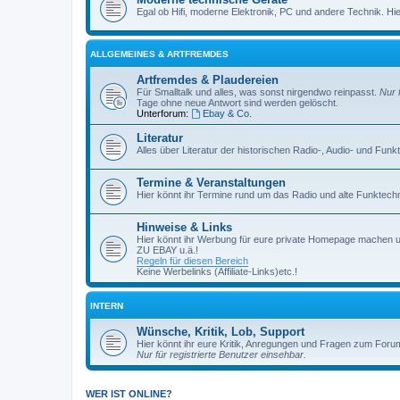
Egal ob Hifi, moderne Elektronik, PC und andere Technik. Hier 
ALLGEMEINES & ARTFREMDES
Artfremdes & Plaudereien
Für Smalltalk und alles, was sonst nirgendwo reinpasst.
Nur 
Tage ohne neue Antwort sind werden gelöscht.
Unterforum:
Ebay & Co.
Literatur
Alles über Literatur der historischen Radio-, Audio- und Funk
Termine & Veranstaltungen
Hier könnt ihr Termine rund um das Radio und alte Funktechni
Hinweise & Links
Hier könnt ihr Werbung für eure private Homepage machen 
ZU EBAY u.ä.!
Regeln für diesen Bereich
Keine Werbelinks (Affiliate-Links)etc.!
INTERN
Wünsche, Kritik, Lob, Support
Hier könnt ihr eure Kritik, Anregungen und Fragen zum Foru
Nur für registrierte Benutzer einsehbar.
WER IST ONLINE?