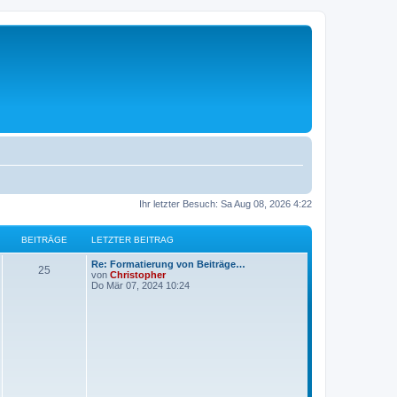
Ihr letzter Besuch: Sa Aug 08, 2026 4:22
BEITRÄGE
LETZTER BEITRAG
L
Re: Formatierung von Beiträge…
B
25
e
von
Christopher
t
Do Mär 07, 2024 10:24
e
z
t
i
e
r
t
B
e
i
r
t
r
ä
a