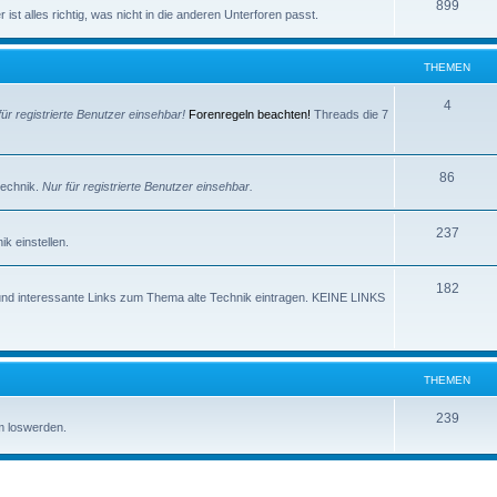
e
T
899
e
ist alles richtig, was nicht in die anderen Unterforen passt.
m
h
n
e
e
THEMEN
n
m
T
4
für registrierte Benutzer einsehbar!
Forenregeln beachten!
Threads die 7
e
h
n
e
T
86
technik.
Nur für registrierte Benutzer einsehbar.
m
h
e
T
237
e
k einstellen.
n
h
m
T
182
e
e
und interessante Links zum Thema alte Technik eintragen. KEINE LINKS
h
m
n
e
e
m
n
THEMEN
e
T
239
m loswerden.
n
h
e