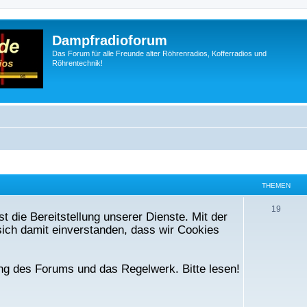
Dampfradioforum
Das Forum für alle Freunde alter Röhrenradios, Kofferradios und
Röhrentechnik!
THEMEN
T
19
t die Bereitstellung unserer Dienste. Mit der
h
ich damit einverstanden, dass wir Cookies
e
m
ng des Forums und das Regelwerk. Bitte lesen!
e
n