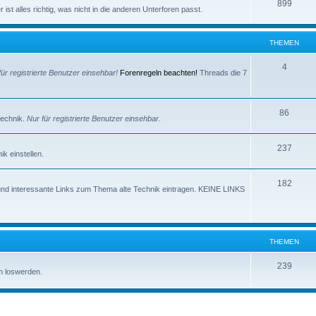
e
T
899
e
ist alles richtig, was nicht in die anderen Unterforen passt.
m
h
n
e
e
THEMEN
n
m
T
4
für registrierte Benutzer einsehbar!
Forenregeln beachten!
Threads die 7
e
h
n
e
T
86
technik.
Nur für registrierte Benutzer einsehbar.
m
h
e
T
237
e
k einstellen.
n
h
m
T
182
e
e
und interessante Links zum Thema alte Technik eintragen. KEINE LINKS
h
m
n
e
e
m
n
THEMEN
e
T
239
m loswerden.
n
h
e