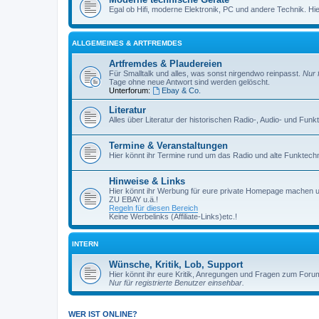
Egal ob Hifi, moderne Elektronik, PC und andere Technik. Hier 
ALLGEMEINES & ARTFREMDES
Artfremdes & Plaudereien
Für Smalltalk und alles, was sonst nirgendwo reinpasst.
Nur 
Tage ohne neue Antwort sind werden gelöscht.
Unterforum:
Ebay & Co.
Literatur
Alles über Literatur der historischen Radio-, Audio- und Funk
Termine & Veranstaltungen
Hier könnt ihr Termine rund um das Radio und alte Funktechni
Hinweise & Links
Hier könnt ihr Werbung für eure private Homepage machen 
ZU EBAY u.ä.!
Regeln für diesen Bereich
Keine Werbelinks (Affiliate-Links)etc.!
INTERN
Wünsche, Kritik, Lob, Support
Hier könnt ihr eure Kritik, Anregungen und Fragen zum Foru
Nur für registrierte Benutzer einsehbar.
WER IST ONLINE?