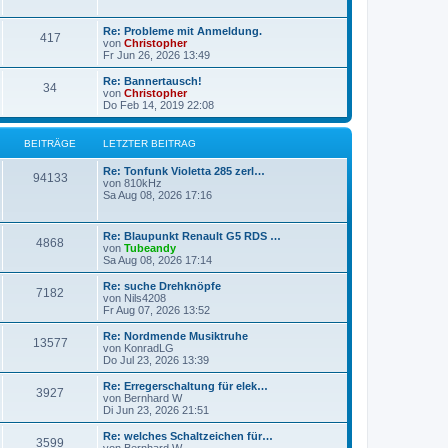
g
g
L
Re: Probleme mit Anmeldung.
B
417
e
e
von
Christopher
t
Fr Jun 26, 2026 13:49
e
z
t
L
Re: Bannertausch!
B
34
i
e
e
von
Christopher
r
t
Do Feb 14, 2019 22:08
e
t
B
z
e
t
i
i
r
e
BEITRÄGE
LETZTER BEITRAG
t
r
r
t
B
ä
L
Re: Tonfunk Violetta 285 zerl…
a
B
e
94133
e
von
810kHz
g
i
r
g
t
Sa Aug 08, 2026 17:16
t
e
z
r
ä
e
t
a
i
e
L
g
Re: Blaupunkt Renault G5 RDS …
B
4868
g
r
e
von
Tubeandy
t
B
t
Sa Aug 08, 2026 17:14
e
e
e
z
i
r
t
L
Re: suche Drehknöpfe
t
B
7182
i
e
e
von
Nils4208
r
ä
r
t
Fr Aug 07, 2026 13:52
a
e
t
B
z
g
e
g
t
L
Re: Nordmende Musiktruhe
B
13577
i
i
r
e
e
von
KonradLG
t
r
e
t
Do Jul 23, 2026 13:39
e
r
t
B
ä
z
a
e
t
L
Re: Erregerschaltung für elek…
B
g
3927
i
i
r
e
g
e
von
Bernhard W
t
r
t
Di Jun 23, 2026 21:51
e
r
t
B
ä
z
e
a
e
t
L
Re: welches Schaltzeichen für…
B
g
3599
i
i
r
e
g
e
von
Bernhard W