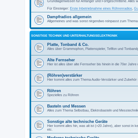
Grundlagenwissen für Anfänger und Fortgeschrittene. Alles w
Für Einsteiger:
Erste Inbetriebnahme eines Röhrenradios
,
Gu
Dampfradios allgemein
Allgemeines und was sonst nirgendwo reinpasst zum Thema
SONSTIGE TECHNIK UND UNTERHALTUNGSELEKTRONIK
Platte, Tonband & Co.
Alles über Grammophon, Plattenspieler, Tefifon und Tonbandg
Alte Fernseher
Hier ist alles über alte Fernseher bis hinein in die 70er Jahre r
(Röhren)verstärker
Hier kommt alles zum Thema Audio-Verstärker und Zubehör r
Röhren
Spezielles zu Röhren
Basteln und Messen
Alles zum Thema Selbstbau, Elektrobasteln und Messtechni
Sonstige alte technische Geräte
Hier kommt alles hin, was alt ist (>20 Jahre), aber sonst in k
etc.
Moderne technische Geräte