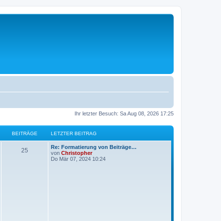
Ihr letzter Besuch: Sa Aug 08, 2026 17:25
BEITRÄGE
LETZTER BEITRAG
L
Re: Formatierung von Beiträge…
B
25
e
von
Christopher
t
Do Mär 07, 2024 10:24
e
z
t
i
e
r
t
B
e
i
r
t
r
ä
a