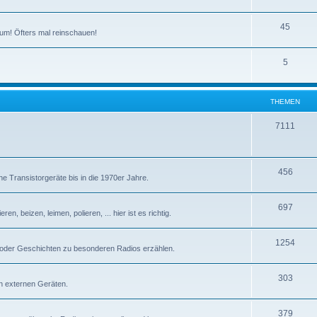
T
45
um! Öfters mal reinschauen!
h
T
5
e
h
m
e
e
THEMEN
m
n
T
7111
e
h
n
e
T
456
e Transistorgeräte bis in die 1970er Jahre.
m
h
e
T
697
e
n, beizen, leimen, polieren, ... hier ist es richtig.
n
h
m
T
1254
e
e
 oder Geschichten zu besonderen Radios erzählen.
h
m
n
T
303
e
e
n externen Geräten.
h
m
n
T
379
e
e