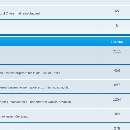
T
45
um! Öfters mal reinschauen!
h
T
5
e
h
m
e
e
THEMEN
m
n
T
7111
e
h
n
e
T
454
e Transistorgeräte bis in die 1970er Jahre.
m
h
e
T
697
e
n, beizen, leimen, polieren, ... hier ist es richtig.
n
h
m
T
1254
e
e
 oder Geschichten zu besonderen Radios erzählen.
h
m
n
T
303
e
e
n externen Geräten.
h
m
n
T
379
e
e