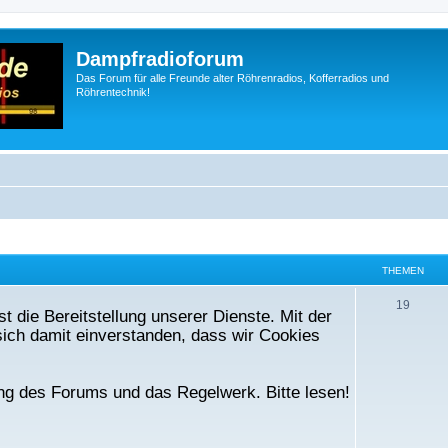
Dampfradioforum
Das Forum für alle Freunde alter Röhrenradios, Kofferradios und
Röhrentechnik!
THEMEN
T
19
t die Bereitstellung unserer Dienste. Mit der
h
ich damit einverstanden, dass wir Cookies
e
m
ng des Forums und das Regelwerk. Bitte lesen!
e
n