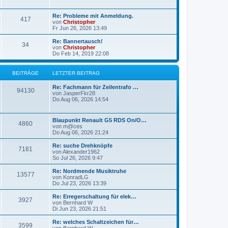
g
g
L
Re: Probleme mit Anmeldung.
B
417
e
e
von
Christopher
t
Fr Jun 26, 2026 13:49
e
z
t
L
Re: Bannertausch!
B
34
i
e
e
von
Christopher
r
t
Do Feb 14, 2019 22:08
e
t
B
z
e
t
i
i
r
e
BEITRÄGE
LETZTER BEITRAG
t
r
r
t
B
ä
L
Re: Fachmann für Zeilentrafo …
a
B
e
94130
e
von
JasperFkr28
g
i
r
g
t
Do Aug 06, 2026 14:54
t
e
z
r
ä
e
t
a
i
e
L
g
Blaupunkt Renault G5 RDS On/O…
B
4860
g
r
e
von
m@ces
t
B
t
Do Aug 06, 2026 21:24
e
e
e
z
i
r
t
L
Re: suche Drehknöpfe
t
B
7181
i
e
e
von
Alexander1962
r
ä
r
t
So Jul 26, 2026 9:47
a
e
t
B
z
g
e
g
t
L
Re: Nordmende Musiktruhe
B
13577
i
i
r
e
e
von
KonradLG
t
r
e
t
Do Jul 23, 2026 13:39
e
r
t
B
ä
z
a
e
t
L
Re: Erregerschaltung für elek…
B
g
3927
i
i
r
e
g
e
von
Bernhard W
t
r
t
Di Jun 23, 2026 21:51
e
r
t
B
ä
z
e
a
e
t
L
Re: welches Schaltzeichen für…
B
g
3599
i
i
r
e
g
e
von
Bernhard W