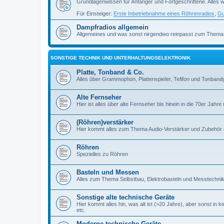
Grundlagenwissen für Anfänger und Fortgeschrittene. Alles w
Für Einsteiger:
Erste Inbetriebnahme eines Röhrenradios
,
Gu
Dampfradios allgemein
Allgemeines und was sonst nirgendwo reinpasst zum Thema
SONSTIGE TECHNIK UND UNTERHALTUNGSELEKTRONIK
Platte, Tonband & Co.
Alles über Grammophon, Plattenspieler, Tefifon und Tonbandg
Alte Fernseher
Hier ist alles über alte Fernseher bis hinein in die 70er Jahre r
(Röhren)verstärker
Hier kommt alles zum Thema Audio-Verstärker und Zubehör r
Röhren
Spezielles zu Röhren
Basteln und Messen
Alles zum Thema Selbstbau, Elektrobasteln und Messtechni
Sonstige alte technische Geräte
Hier kommt alles hin, was alt ist (>20 Jahre), aber sonst in k
etc.
Moderne technische Geräte