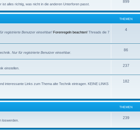
e
T
899
e
ist alles richtig, was nicht in die anderen Unterforen passt.
m
h
n
e
e
THEMEN
n
m
T
4
für registrierte Benutzer einsehbar!
Forenregeln beachten!
Threads die 7
e
h
n
e
T
86
technik.
Nur für registrierte Benutzer einsehbar.
m
h
e
T
237
e
k einstellen.
n
h
m
T
182
e
e
und interessante Links zum Thema alte Technik eintragen. KEINE LINKS
h
m
n
e
e
m
n
THEMEN
e
T
239
m loswerden.
n
h
e