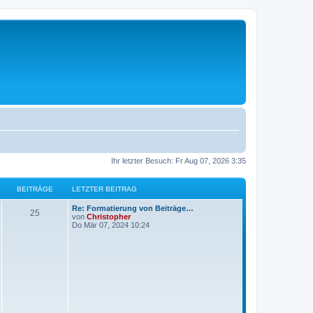
Ihr letzter Besuch: Fr Aug 07, 2026 3:35
BEITRÄGE
LETZTER BEITRAG
L
Re: Formatierung von Beiträge…
B
25
e
von
Christopher
t
Do Mär 07, 2024 10:24
e
z
t
i
e
r
t
B
e
i
r
t
r
ä
a