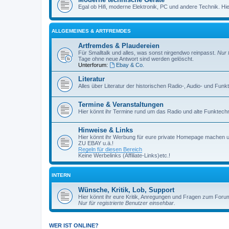
Egal ob Hifi, moderne Elektronik, PC und andere Technik. Hier 
ALLGEMEINES & ARTFREMDES
Artfremdes & Plaudereien
Für Smalltalk und alles, was sonst nirgendwo reinpasst.
Nur 
Tage ohne neue Antwort sind werden gelöscht.
Unterforum:
Ebay & Co.
Literatur
Alles über Literatur der historischen Radio-, Audio- und Funk
Termine & Veranstaltungen
Hier könnt ihr Termine rund um das Radio und alte Funktechni
Hinweise & Links
Hier könnt ihr Werbung für eure private Homepage machen 
ZU EBAY u.ä.!
Regeln für diesen Bereich
Keine Werbelinks (Affiliate-Links)etc.!
INTERN
Wünsche, Kritik, Lob, Support
Hier könnt ihr eure Kritik, Anregungen und Fragen zum Foru
Nur für registrierte Benutzer einsehbar.
WER IST ONLINE?