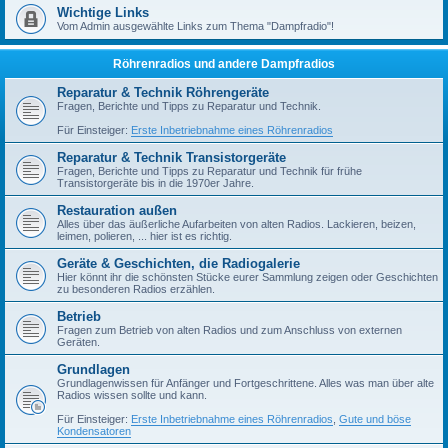
Wichtige Links
Vom Admin ausgewählte Links zum Thema "Dampfradio"!
Röhrenradios und andere Dampfradios
Reparatur & Technik Röhrengeräte
Fragen, Berichte und Tipps zu Reparatur und Technik.
Für Einsteiger:
Erste Inbetriebnahme eines Röhrenradios
Reparatur & Technik Transistorgeräte
Fragen, Berichte und Tipps zu Reparatur und Technik für frühe
Transistorgeräte bis in die 1970er Jahre.
Restauration außen
Alles über das äußerliche Aufarbeiten von alten Radios. Lackieren, beizen,
leimen, polieren, ... hier ist es richtig.
Geräte & Geschichten, die Radiogalerie
Hier könnt ihr die schönsten Stücke eurer Sammlung zeigen oder Geschichten
zu besonderen Radios erzählen.
Betrieb
Fragen zum Betrieb von alten Radios und zum Anschluss von externen
Geräten.
Grundlagen
Grundlagenwissen für Anfänger und Fortgeschrittene. Alles was man über alte
Radios wissen sollte und kann.
Für Einsteiger:
Erste Inbetriebnahme eines Röhrenradios
,
Gute und böse
Kondensatoren