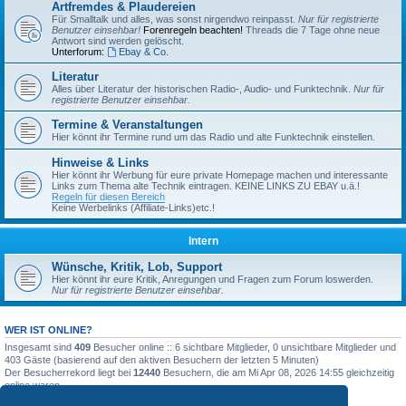
Artfremdes & Plaudereien
Für Smalltalk und alles, was sonst nirgendwo reinpasst.
Nur für registrierte
Benutzer einsehbar!
Forenregeln beachten!
Threads die 7 Tage ohne neue
Antwort sind werden gelöscht.
Unterforum:
Ebay & Co.
Literatur
Alles über Literatur der historischen Radio-, Audio- und Funktechnik.
Nur für
registrierte Benutzer einsehbar.
Termine & Veranstaltungen
Hier könnt ihr Termine rund um das Radio und alte Funktechnik einstellen.
Hinweise & Links
Hier könnt ihr Werbung für eure private Homepage machen und interessante
Links zum Thema alte Technik eintragen. KEINE LINKS ZU EBAY u.ä.!
Regeln für diesen Bereich
Keine Werbelinks (Affiliate-Links)etc.!
Intern
Wünsche, Kritik, Lob, Support
Hier könnt ihr eure Kritik, Anregungen und Fragen zum Forum loswerden.
Nur für registrierte Benutzer einsehbar.
WER IST ONLINE?
Insgesamt sind
409
Besucher online :: 6 sichtbare Mitglieder, 0 unsichtbare Mitglieder und
403 Gäste (basierend auf den aktiven Besuchern der letzten 5 Minuten)
Der Besucherrekord liegt bei
12440
Besuchern, die am Mi Apr 08, 2026 14:55 gleichzeitig
online waren.