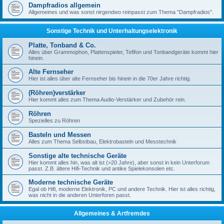
Dampfradios allgemein
Allgemeines und was sonst nirgendwo reinpasst zum Thema "Dampfradios".
Sonstige Technik und Unterhaltungselektronik
Platte, Tonband & Co.
Alles über Grammophon, Plattenspieler, Tefifon und Tonbandgeräte kommt hier
hinein.
Alte Fernseher
Hier ist alles über alte Fernseher bis hinein in die 70er Jahre richtig.
(Röhren)verstärker
Hier kommt alles zum Thema Audio-Verstärker und Zubehör rein.
Röhren
Spezielles zu Röhren
Basteln und Messen
Alles zum Thema Selbstbau, Elektrobasteln und Messtechnik
Sonstige alte technische Geräte
Hier kommt alles hin, was alt ist (>20 Jahre), aber sonst in kein Unterforum
passt. Z.B. ältere Hifi-Technik und antike Spielekonsolen etc.
Moderne technische Geräte
Egal ob Hifi, moderne Elektronik, PC und andere Technik. Hier ist alles richtig,
was nicht in die anderen Unterforen passt.
Allgemeines & Artfremdes