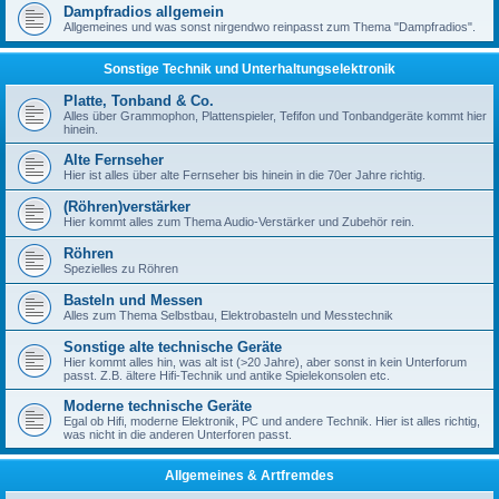
Dampfradios allgemein
Allgemeines und was sonst nirgendwo reinpasst zum Thema "Dampfradios".
Sonstige Technik und Unterhaltungselektronik
Platte, Tonband & Co.
Alles über Grammophon, Plattenspieler, Tefifon und Tonbandgeräte kommt hier
hinein.
Alte Fernseher
Hier ist alles über alte Fernseher bis hinein in die 70er Jahre richtig.
(Röhren)verstärker
Hier kommt alles zum Thema Audio-Verstärker und Zubehör rein.
Röhren
Spezielles zu Röhren
Basteln und Messen
Alles zum Thema Selbstbau, Elektrobasteln und Messtechnik
Sonstige alte technische Geräte
Hier kommt alles hin, was alt ist (>20 Jahre), aber sonst in kein Unterforum
passt. Z.B. ältere Hifi-Technik und antike Spielekonsolen etc.
Moderne technische Geräte
Egal ob Hifi, moderne Elektronik, PC und andere Technik. Hier ist alles richtig,
was nicht in die anderen Unterforen passt.
Allgemeines & Artfremdes