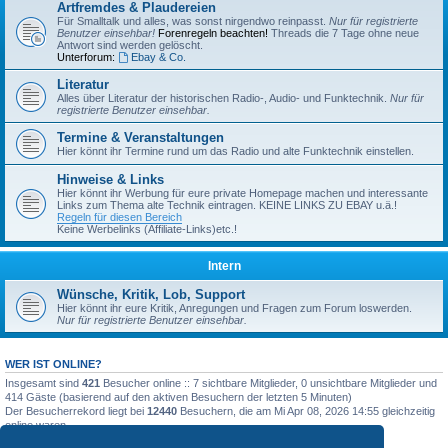
Artfremdes & Plaudereien
Für Smalltalk und alles, was sonst nirgendwo reinpasst.
Nur für registrierte
Benutzer einsehbar!
Forenregeln beachten!
Threads die 7 Tage ohne neue
Antwort sind werden gelöscht.
Unterforum:
Ebay & Co.
Literatur
Alles über Literatur der historischen Radio-, Audio- und Funktechnik.
Nur für
registrierte Benutzer einsehbar.
Termine & Veranstaltungen
Hier könnt ihr Termine rund um das Radio und alte Funktechnik einstellen.
Hinweise & Links
Hier könnt ihr Werbung für eure private Homepage machen und interessante
Links zum Thema alte Technik eintragen. KEINE LINKS ZU EBAY u.ä.!
Regeln für diesen Bereich
Keine Werbelinks (Affiliate-Links)etc.!
Intern
Wünsche, Kritik, Lob, Support
Hier könnt ihr eure Kritik, Anregungen und Fragen zum Forum loswerden.
Nur für registrierte Benutzer einsehbar.
WER IST ONLINE?
Insgesamt sind
421
Besucher online :: 7 sichtbare Mitglieder, 0 unsichtbare Mitglieder und
414 Gäste (basierend auf den aktiven Besuchern der letzten 5 Minuten)
Der Besucherrekord liegt bei
12440
Besuchern, die am Mi Apr 08, 2026 14:55 gleichzeitig
online waren.