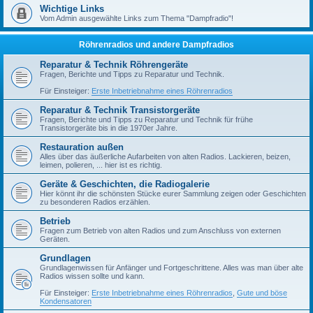
Wichtige Links
Vom Admin ausgewählte Links zum Thema "Dampfradio"!
Röhrenradios und andere Dampfradios
Reparatur & Technik Röhrengeräte
Fragen, Berichte und Tipps zu Reparatur und Technik.
Für Einsteiger:
Erste Inbetriebnahme eines Röhrenradios
Reparatur & Technik Transistorgeräte
Fragen, Berichte und Tipps zu Reparatur und Technik für frühe
Transistorgeräte bis in die 1970er Jahre.
Restauration außen
Alles über das äußerliche Aufarbeiten von alten Radios. Lackieren, beizen,
leimen, polieren, ... hier ist es richtig.
Geräte & Geschichten, die Radiogalerie
Hier könnt ihr die schönsten Stücke eurer Sammlung zeigen oder Geschichten
zu besonderen Radios erzählen.
Betrieb
Fragen zum Betrieb von alten Radios und zum Anschluss von externen
Geräten.
Grundlagen
Grundlagenwissen für Anfänger und Fortgeschrittene. Alles was man über alte
Radios wissen sollte und kann.
Für Einsteiger:
Erste Inbetriebnahme eines Röhrenradios
,
Gute und böse
Kondensatoren