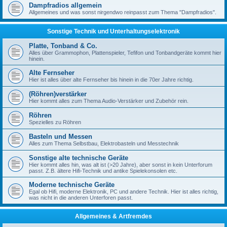
Dampfradios allgemein
Allgemeines und was sonst nirgendwo reinpasst zum Thema "Dampfradios".
Sonstige Technik und Unterhaltungselektronik
Platte, Tonband & Co.
Alles über Grammophon, Plattenspieler, Tefifon und Tonbandgeräte kommt hier
hinein.
Alte Fernseher
Hier ist alles über alte Fernseher bis hinein in die 70er Jahre richtig.
(Röhren)verstärker
Hier kommt alles zum Thema Audio-Verstärker und Zubehör rein.
Röhren
Spezielles zu Röhren
Basteln und Messen
Alles zum Thema Selbstbau, Elektrobasteln und Messtechnik
Sonstige alte technische Geräte
Hier kommt alles hin, was alt ist (>20 Jahre), aber sonst in kein Unterforum
passt. Z.B. ältere Hifi-Technik und antike Spielekonsolen etc.
Moderne technische Geräte
Egal ob Hifi, moderne Elektronik, PC und andere Technik. Hier ist alles richtig,
was nicht in die anderen Unterforen passt.
Allgemeines & Artfremdes