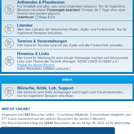
Artfremdes & Plaudereien
Für Smalltalk und alles, was sonst nirgendwo reinpasst.
Nur für registrierte
Benutzer einsehbar!
Forenregeln beachten!
Threads die 7 Tage ohne neue
Antwort sind werden gelöscht.
Unterforum:
Ebay & Co.
Literatur
Alles über Literatur der historischen Radio-, Audio- und Funktechnik.
Nur für
registrierte Benutzer einsehbar.
Termine & Veranstaltungen
Hier könnt ihr Termine rund um das Radio und alte Funktechnik einstellen.
Hinweise & Links
Hier könnt ihr Werbung für eure private Homepage machen und interessante
Links zum Thema alte Technik eintragen. KEINE LINKS ZU EBAY u.ä.!
Regeln für diesen Bereich
Keine Werbelinks (Affiliate-Links)etc.!
Intern
Wünsche, Kritik, Lob, Support
Hier könnt ihr eure Kritik, Anregungen und Fragen zum Forum loswerden.
Nur für registrierte Benutzer einsehbar.
WER IST ONLINE?
Insgesamt sind
583
Besucher online :: 6 sichtbare Mitglieder, 0 unsichtbare Mitglieder und
577 Gäste (basierend auf den aktiven Besuchern der letzten 5 Minuten)
Der Besucherrekord liegt bei
12440
Besuchern, die am Mi Apr 08, 2026 14:55 gleichzeitig
online waren.