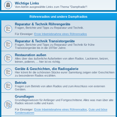
Wichtige Links
Vom Admin ausgewählte Links zum Thema "Dampfradio"!
Röhrenradios und andere Dampfradios
Reparatur & Technik Röhrengeräte
Fragen, Berichte und Tipps zu Reparatur und Technik.
Für Einsteiger:
Erste Inbetriebnahme eines Röhrenradios
Reparatur & Technik Transistorgeräte
Fragen, Berichte und Tipps zu Reparatur und Technik für frühe
Transistorgeräte bis in die 1970er Jahre.
Restauration außen
Alles über das äußerliche Aufarbeiten von alten Radios. Lackieren, beizen,
leimen, polieren, ... hier ist es richtig.
Geräte & Geschichten, die Radiogalerie
Hier könnt ihr die schönsten Stücke eurer Sammlung zeigen oder Geschichten
zu besonderen Radios erzählen.
Betrieb
Fragen zum Betrieb von alten Radios und zum Anschluss von externen
Geräten.
Grundlagen
Grundlagenwissen für Anfänger und Fortgeschrittene. Alles was man über alte
Radios wissen sollte und kann.
Für Einsteiger:
Erste Inbetriebnahme eines Röhrenradios
,
Gute und böse
Kondensatoren