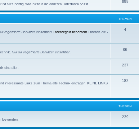
e
T
899
e
ist alles richtig, was nicht in die anderen Unterforen passt.
m
h
n
e
e
THEMEN
n
m
T
4
für registrierte Benutzer einsehbar!
Forenregeln beachten!
Threads die 7
e
h
n
e
T
86
technik.
Nur für registrierte Benutzer einsehbar.
m
h
e
T
237
e
k einstellen.
n
h
m
T
182
e
e
und interessante Links zum Thema alte Technik eintragen. KEINE LINKS
h
m
n
e
e
m
n
THEMEN
e
T
239
m loswerden.
n
h
e