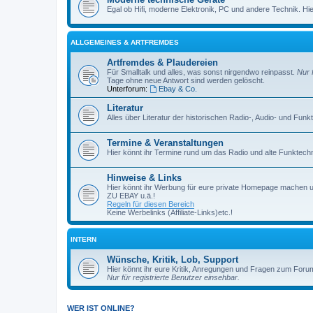
Egal ob Hifi, moderne Elektronik, PC und andere Technik. Hier 
ALLGEMEINES & ARTFREMDES
Artfremdes & Plaudereien
Für Smalltalk und alles, was sonst nirgendwo reinpasst.
Nur 
Tage ohne neue Antwort sind werden gelöscht.
Unterforum:
Ebay & Co.
Literatur
Alles über Literatur der historischen Radio-, Audio- und Funk
Termine & Veranstaltungen
Hier könnt ihr Termine rund um das Radio und alte Funktechni
Hinweise & Links
Hier könnt ihr Werbung für eure private Homepage machen 
ZU EBAY u.ä.!
Regeln für diesen Bereich
Keine Werbelinks (Affiliate-Links)etc.!
INTERN
Wünsche, Kritik, Lob, Support
Hier könnt ihr eure Kritik, Anregungen und Fragen zum Foru
Nur für registrierte Benutzer einsehbar.
WER IST ONLINE?