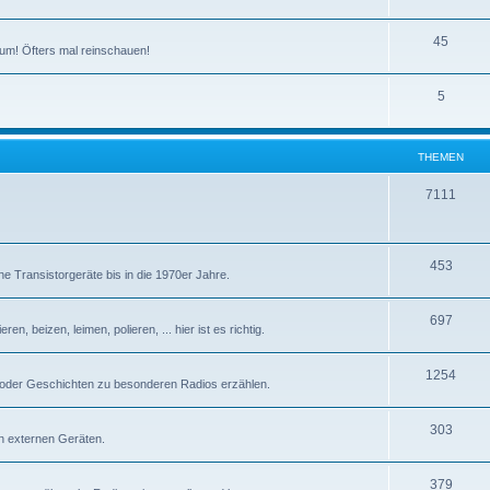
T
45
um! Öfters mal reinschauen!
h
T
5
e
h
m
e
e
THEMEN
m
n
T
7111
e
h
n
e
T
453
e Transistorgeräte bis in die 1970er Jahre.
m
h
e
T
697
e
n, beizen, leimen, polieren, ... hier ist es richtig.
n
h
m
T
1254
e
e
 oder Geschichten zu besonderen Radios erzählen.
h
m
n
T
303
e
e
n externen Geräten.
h
m
n
T
379
e
e