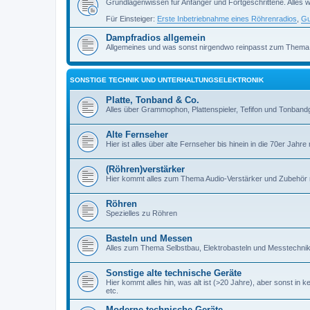
Grundlagenwissen für Anfänger und Fortgeschrittene. Alles w
Für Einsteiger:
Erste Inbetriebnahme eines Röhrenradios
,
Gu
Dampfradios allgemein
Allgemeines und was sonst nirgendwo reinpasst zum Thema
SONSTIGE TECHNIK UND UNTERHALTUNGSELEKTRONIK
Platte, Tonband & Co.
Alles über Grammophon, Plattenspieler, Tefifon und Tonbandg
Alte Fernseher
Hier ist alles über alte Fernseher bis hinein in die 70er Jahre r
(Röhren)verstärker
Hier kommt alles zum Thema Audio-Verstärker und Zubehör r
Röhren
Spezielles zu Röhren
Basteln und Messen
Alles zum Thema Selbstbau, Elektrobasteln und Messtechni
Sonstige alte technische Geräte
Hier kommt alles hin, was alt ist (>20 Jahre), aber sonst in k
etc.
Moderne technische Geräte