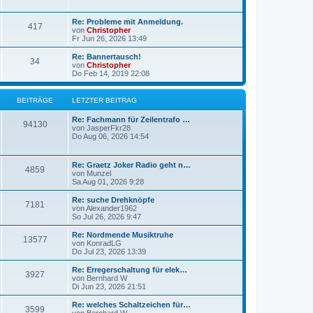
g
g
L
Re: Probleme mit Anmeldung.
B
417
e
e
von
Christopher
t
Fr Jun 26, 2026 13:49
e
z
t
L
Re: Bannertausch!
B
34
i
e
e
von
Christopher
r
t
Do Feb 14, 2019 22:08
e
t
B
z
e
t
i
i
r
e
BEITRÄGE
LETZTER BEITRAG
t
r
r
t
B
ä
L
Re: Fachmann für Zeilentrafo …
a
B
e
94130
e
von
JasperFkr28
g
i
r
g
t
Do Aug 06, 2026 14:54
t
e
z
r
ä
e
t
a
i
e
L
g
Re: Graetz Joker Radio geht n…
B
4859
g
r
e
von
Munzel
t
B
t
Sa Aug 01, 2026 9:28
e
e
e
z
i
r
t
L
Re: suche Drehknöpfe
t
B
7181
i
e
e
von
Alexander1962
r
ä
r
t
So Jul 26, 2026 9:47
a
e
t
B
z
g
e
g
t
L
Re: Nordmende Musiktruhe
B
13577
i
i
r
e
e
von
KonradLG
t
r
e
t
Do Jul 23, 2026 13:39
e
r
t
B
ä
z
a
e
t
L
Re: Erregerschaltung für elek…
B
g
3927
i
i
r
e
g
e
von
Bernhard W
t
r
t
Di Jun 23, 2026 21:51
e
r
t
B
ä
z
e
a
e
t
L
Re: welches Schaltzeichen für…
B
g
3599
i
i
r
e
g
e
von
Bernhard W