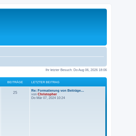
Ihr letzter Besuch: Do Aug 06, 2026 18:06
BEITRÄGE
LETZTER BEITRAG
L
Re: Formatierung von Beiträge…
B
25
e
von
Christopher
t
Do Mär 07, 2024 10:24
e
z
t
i
e
r
t
B
e
i
r
t
r
ä
a