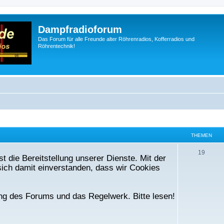
Dampfradioforum
Das Forum für alle Freunde alter Röhrenradios, Kofferradios und
Röhrentechnik!
THEMEN
T
19
t die Bereitstellung unserer Dienste. Mit der
h
ich damit einverstanden, dass wir Cookies
e
m
ng des Forums und das Regelwerk. Bitte lesen!
e
n