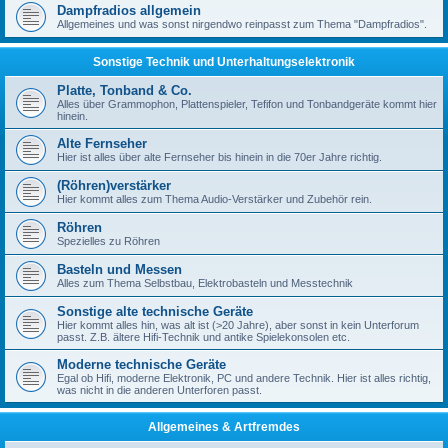
Dampfradios allgemein
Allgemeines und was sonst nirgendwo reinpasst zum Thema "Dampfradios".
Sonstige Technik und Unterhaltungselektronik
Platte, Tonband & Co.
Alles über Grammophon, Plattenspieler, Tefifon und Tonbandgeräte kommt hier
hinein.
Alte Fernseher
Hier ist alles über alte Fernseher bis hinein in die 70er Jahre richtig.
(Röhren)verstärker
Hier kommt alles zum Thema Audio-Verstärker und Zubehör rein.
Röhren
Spezielles zu Röhren
Basteln und Messen
Alles zum Thema Selbstbau, Elektrobasteln und Messtechnik
Sonstige alte technische Geräte
Hier kommt alles hin, was alt ist (>20 Jahre), aber sonst in kein Unterforum
passt. Z.B. ältere Hifi-Technik und antike Spielekonsolen etc.
Moderne technische Geräte
Egal ob Hifi, moderne Elektronik, PC und andere Technik. Hier ist alles richtig,
was nicht in die anderen Unterforen passt.
Allgemeines & Artfremdes