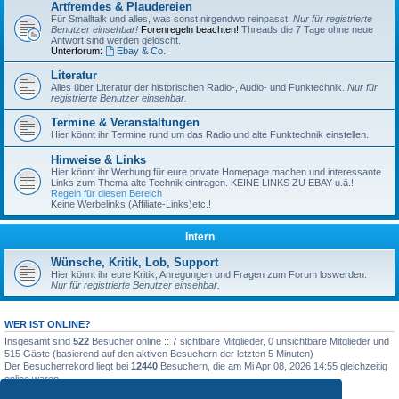
Artfremdes & Plaudereien
Für Smalltalk und alles, was sonst nirgendwo reinpasst.
Nur für registrierte
Benutzer einsehbar!
Forenregeln beachten!
Threads die 7 Tage ohne neue
Antwort sind werden gelöscht.
Unterforum:
Ebay & Co.
Literatur
Alles über Literatur der historischen Radio-, Audio- und Funktechnik.
Nur für
registrierte Benutzer einsehbar.
Termine & Veranstaltungen
Hier könnt ihr Termine rund um das Radio und alte Funktechnik einstellen.
Hinweise & Links
Hier könnt ihr Werbung für eure private Homepage machen und interessante
Links zum Thema alte Technik eintragen. KEINE LINKS ZU EBAY u.ä.!
Regeln für diesen Bereich
Keine Werbelinks (Affiliate-Links)etc.!
Intern
Wünsche, Kritik, Lob, Support
Hier könnt ihr eure Kritik, Anregungen und Fragen zum Forum loswerden.
Nur für registrierte Benutzer einsehbar.
WER IST ONLINE?
Insgesamt sind
522
Besucher online :: 7 sichtbare Mitglieder, 0 unsichtbare Mitglieder und
515 Gäste (basierend auf den aktiven Besuchern der letzten 5 Minuten)
Der Besucherrekord liegt bei
12440
Besuchern, die am Mi Apr 08, 2026 14:55 gleichzeitig
online waren.