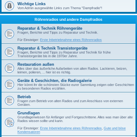
Wichtige Links
Vom Admin ausgewählte Links zum Thema "Dampfradio"!
Röhrenradios und andere Dampfradios
Reparatur & Technik Röhrengeräte
Fragen, Berichte und Tipps zu Reparatur und Technik.
Für Einsteiger:
Erste Inbetriebnahme eines Röhrenradios
Reparatur & Technik Transistorgeräte
Fragen, Berichte und Tipps zu Reparatur und Technik für frühe
Transistorgeräte bis in die 1970er Jahre.
Restauration außen
Alles über das äußerliche Aufarbeiten von alten Radios. Lackieren, beizen,
leimen, polieren, ... hier ist es richtig.
Geräte & Geschichten, die Radiogalerie
Hier könnt ihr die schönsten Stücke eurer Sammlung zeigen oder Geschichten
zu besonderen Radios erzählen.
Betrieb
Fragen zum Betrieb von alten Radios und zum Anschluss von externen
Geräten.
Grundlagen
Grundlagenwissen für Anfänger und Fortgeschrittene. Alles was man über alte
Radios wissen sollte und kann.
Für Einsteiger:
Erste Inbetriebnahme eines Röhrenradios
,
Gute und böse
Kondensatoren