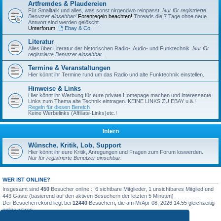
Artfremdes & Plaudereien
Für Smalltalk und alles, was sonst nirgendwo reinpasst.
Nur für registrierte
Benutzer einsehbar!
Forenregeln beachten!
Threads die 7 Tage ohne neue
Antwort sind werden gelöscht.
Unterforum:
Ebay & Co.
Literatur
Alles über Literatur der historischen Radio-, Audio- und Funktechnik.
Nur für
registrierte Benutzer einsehbar.
Termine & Veranstaltungen
Hier könnt ihr Termine rund um das Radio und alte Funktechnik einstellen.
Hinweise & Links
Hier könnt ihr Werbung für eure private Homepage machen und interessante
Links zum Thema alte Technik eintragen. KEINE LINKS ZU EBAY u.ä.!
Regeln für diesen Bereich
Keine Werbelinks (Affiliate-Links)etc.!
Intern
Wünsche, Kritik, Lob, Support
Hier könnt ihr eure Kritik, Anregungen und Fragen zum Forum loswerden.
Nur für registrierte Benutzer einsehbar.
WER IST ONLINE?
Insgesamt sind
450
Besucher online :: 6 sichtbare Mitglieder, 1 unsichtbares Mitglied und
443 Gäste (basierend auf den aktiven Besuchern der letzten 5 Minuten)
Der Besucherrekord liegt bei
12440
Besuchern, die am Mi Apr 08, 2026 14:55 gleichzeitig
online waren.