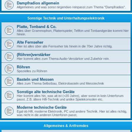
Dampfradios allgemein
Allgemeines und was sonst nirgendwo reinpasst zum Thema "Dampfradios".
Sonstige Technik und Unterhaltungselektronik
Platte, Tonband & Co.
Alles über Grammophon, Plattenspieler, Tefifon und Tonbandgeräte kommt hier
hinein.
Alte Fernseher
Hier ist alles über alte Fernseher bis hinein in die 70er Jahre richtig.
(Röhren)verstärker
Hier kommt alles zum Thema Audio-Verstärker und Zubehör rein.
Röhren
Spezielles zu Röhren
Basteln und Messen
Alles zum Thema Selbstbau, Elektrobasteln und Messtechnik
Sonstige alte technische Geräte
Hier kommt alles hin, was alt ist (>20 Jahre), aber sonst in kein Unterforum
passt. Z.B. ältere Hifi-Technik und antike Spielekonsolen etc.
Moderne technische Geräte
Egal ob Hifi, moderne Elektronik, PC und andere Technik. Hier ist alles richtig,
was nicht in die anderen Unterforen passt.
Allgemeines & Artfremdes