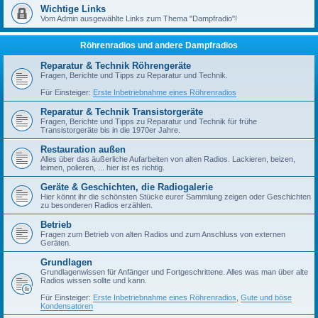
Wichtige Links
Vom Admin ausgewählte Links zum Thema "Dampfradio"!
Röhrenradios und andere Dampfradios
Reparatur & Technik Röhrengeräte
Fragen, Berichte und Tipps zu Reparatur und Technik.
Für Einsteiger:
Erste Inbetriebnahme eines Röhrenradios
Reparatur & Technik Transistorgeräte
Fragen, Berichte und Tipps zu Reparatur und Technik für frühe
Transistorgeräte bis in die 1970er Jahre.
Restauration außen
Alles über das äußerliche Aufarbeiten von alten Radios. Lackieren, beizen,
leimen, polieren, ... hier ist es richtig.
Geräte & Geschichten, die Radiogalerie
Hier könnt ihr die schönsten Stücke eurer Sammlung zeigen oder Geschichten
zu besonderen Radios erzählen.
Betrieb
Fragen zum Betrieb von alten Radios und zum Anschluss von externen
Geräten.
Grundlagen
Grundlagenwissen für Anfänger und Fortgeschrittene. Alles was man über alte
Radios wissen sollte und kann.
Für Einsteiger:
Erste Inbetriebnahme eines Röhrenradios
,
Gute und böse
Kondensatoren