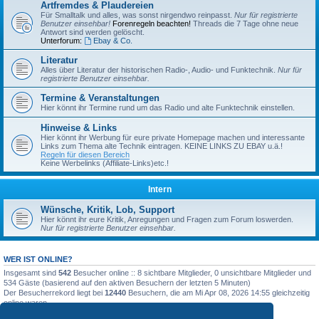
Artfremdes & Plaudereien
Für Smalltalk und alles, was sonst nirgendwo reinpasst.
Nur für registrierte
Benutzer einsehbar!
Forenregeln beachten!
Threads die 7 Tage ohne neue
Antwort sind werden gelöscht.
Unterforum:
Ebay & Co.
Literatur
Alles über Literatur der historischen Radio-, Audio- und Funktechnik.
Nur für
registrierte Benutzer einsehbar.
Termine & Veranstaltungen
Hier könnt ihr Termine rund um das Radio und alte Funktechnik einstellen.
Hinweise & Links
Hier könnt ihr Werbung für eure private Homepage machen und interessante
Links zum Thema alte Technik eintragen. KEINE LINKS ZU EBAY u.ä.!
Regeln für diesen Bereich
Keine Werbelinks (Affiliate-Links)etc.!
Intern
Wünsche, Kritik, Lob, Support
Hier könnt ihr eure Kritik, Anregungen und Fragen zum Forum loswerden.
Nur für registrierte Benutzer einsehbar.
WER IST ONLINE?
Insgesamt sind
542
Besucher online :: 8 sichtbare Mitglieder, 0 unsichtbare Mitglieder und
534 Gäste (basierend auf den aktiven Besuchern der letzten 5 Minuten)
Der Besucherrekord liegt bei
12440
Besuchern, die am Mi Apr 08, 2026 14:55 gleichzeitig
online waren.