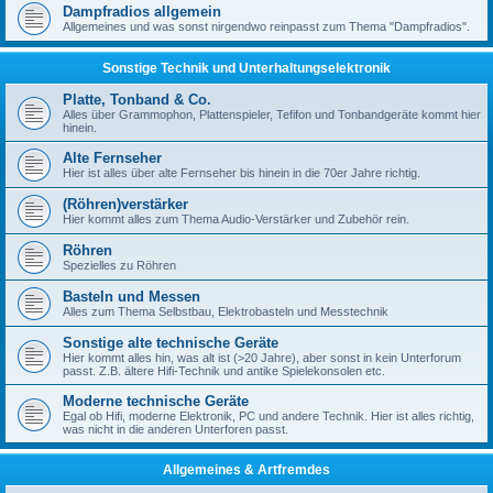
Dampfradios allgemein
Allgemeines und was sonst nirgendwo reinpasst zum Thema "Dampfradios".
Sonstige Technik und Unterhaltungselektronik
Platte, Tonband & Co.
Alles über Grammophon, Plattenspieler, Tefifon und Tonbandgeräte kommt hier
hinein.
Alte Fernseher
Hier ist alles über alte Fernseher bis hinein in die 70er Jahre richtig.
(Röhren)verstärker
Hier kommt alles zum Thema Audio-Verstärker und Zubehör rein.
Röhren
Spezielles zu Röhren
Basteln und Messen
Alles zum Thema Selbstbau, Elektrobasteln und Messtechnik
Sonstige alte technische Geräte
Hier kommt alles hin, was alt ist (>20 Jahre), aber sonst in kein Unterforum
passt. Z.B. ältere Hifi-Technik und antike Spielekonsolen etc.
Moderne technische Geräte
Egal ob Hifi, moderne Elektronik, PC und andere Technik. Hier ist alles richtig,
was nicht in die anderen Unterforen passt.
Allgemeines & Artfremdes