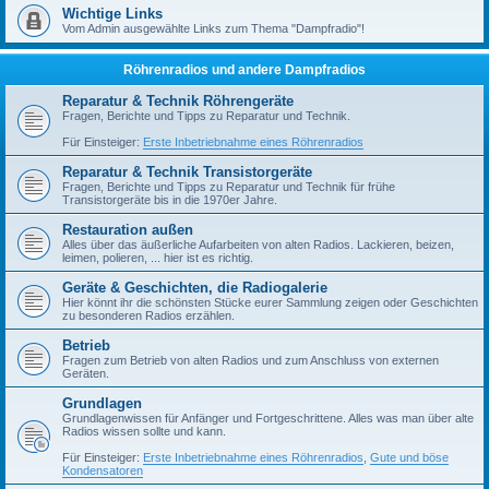
Wichtige Links
Vom Admin ausgewählte Links zum Thema "Dampfradio"!
Röhrenradios und andere Dampfradios
Reparatur & Technik Röhrengeräte
Fragen, Berichte und Tipps zu Reparatur und Technik.
Für Einsteiger:
Erste Inbetriebnahme eines Röhrenradios
Reparatur & Technik Transistorgeräte
Fragen, Berichte und Tipps zu Reparatur und Technik für frühe
Transistorgeräte bis in die 1970er Jahre.
Restauration außen
Alles über das äußerliche Aufarbeiten von alten Radios. Lackieren, beizen,
leimen, polieren, ... hier ist es richtig.
Geräte & Geschichten, die Radiogalerie
Hier könnt ihr die schönsten Stücke eurer Sammlung zeigen oder Geschichten
zu besonderen Radios erzählen.
Betrieb
Fragen zum Betrieb von alten Radios und zum Anschluss von externen
Geräten.
Grundlagen
Grundlagenwissen für Anfänger und Fortgeschrittene. Alles was man über alte
Radios wissen sollte und kann.
Für Einsteiger:
Erste Inbetriebnahme eines Röhrenradios
,
Gute und böse
Kondensatoren