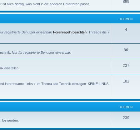
e
T
899
e
ist alles richtig, was nicht in die anderen Unterforen passt.
m
h
n
e
e
THEMEN
n
m
T
4
für registrierte Benutzer einsehbar!
Forenregeln beachten!
Threads die 7
e
h
n
e
T
86
technik.
Nur für registrierte Benutzer einsehbar.
m
h
e
T
237
e
k einstellen.
n
h
m
T
182
e
e
und interessante Links zum Thema alte Technik eintragen. KEINE LINKS
h
m
n
e
e
m
n
THEMEN
e
T
239
m loswerden.
n
h
e