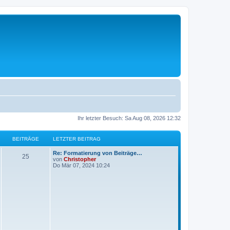
Ihr letzter Besuch: Sa Aug 08, 2026 12:32
BEITRÄGE
LETZTER BEITRAG
L
Re: Formatierung von Beiträge…
B
25
e
von
Christopher
t
Do Mär 07, 2024 10:24
e
z
t
i
e
r
t
B
e
i
r
t
r
ä
a