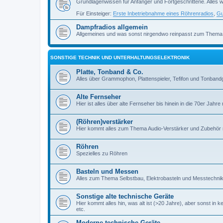
Grundlagenwissen für Anfänger und Fortgeschrittene. Alles w
Für Einsteiger:
Erste Inbetriebnahme eines Röhrenradios
,
Gu
Dampfradios allgemein
Allgemeines und was sonst nirgendwo reinpasst zum Thema
SONSTIGE TECHNIK UND UNTERHALTUNGSELEKTRONIK
Platte, Tonband & Co.
Alles über Grammophon, Plattenspieler, Tefifon und Tonbandg
Alte Fernseher
Hier ist alles über alte Fernseher bis hinein in die 70er Jahre r
(Röhren)verstärker
Hier kommt alles zum Thema Audio-Verstärker und Zubehör r
Röhren
Spezielles zu Röhren
Basteln und Messen
Alles zum Thema Selbstbau, Elektrobasteln und Messtechni
Sonstige alte technische Geräte
Hier kommt alles hin, was alt ist (>20 Jahre), aber sonst in k
etc.
Moderne technische Geräte