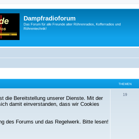
Dampfradioforum
Das Forum für alle Freunde alter Röhrenradios, Kofferradios und
Röhrentechnik!
THEMEN
T
19
t die Bereitstellung unserer Dienste. Mit der
h
ich damit einverstanden, dass wir Cookies
e
m
ng des Forums und das Regelwerk. Bitte lesen!
e
n