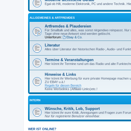
Egal ob Hifi, moderne Elektronik, PC und andere Technik. Hier 
ALLGEMEINES & ARTFREMDES
Artfremdes & Plaudereien
Für Smalltalk und alles, was sonst nirgendwo reinpasst.
Nur 
Tage ohne neue Antwort sind werden gelöscht.
Unterforum:
Ebay & Co.
Literatur
Alles über Literatur der historischen Radio-, Audio- und Funk
Termine & Veranstaltungen
Hier könnt ihr Termine rund um das Radio und alte Funktechni
Hinweise & Links
Hier könnt ihr Werbung für eure private Homepage machen 
ZU EBAY u.ä.!
Regeln für diesen Bereich
Keine Werbelinks (Affiliate-Links)etc.!
INTERN
Wünsche, Kritik, Lob, Support
Hier könnt ihr eure Kritik, Anregungen und Fragen zum Foru
Nur für registrierte Benutzer einsehbar.
WER IST ONLINE?