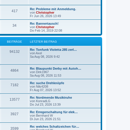
g
g
L
Re: Probleme mit Anmeldung.
B
417
e
e
von
Christopher
t
Fr Jun 26, 2026 13:49
e
z
t
L
Re: Bannertausch!
B
34
i
e
e
von
Christopher
r
t
Do Feb 14, 2019 22:08
e
t
B
z
e
t
i
i
r
e
BEITRÄGE
LETZTER BEITRAG
t
r
r
t
B
ä
L
Re: Tonfunk Violetta 285 zerl…
a
B
e
94132
e
von
Axel
g
i
r
g
t
Sa Aug 08, 2026 9:42
t
e
z
r
ä
e
t
a
i
e
L
g
Re: Blaupunkt Derby mit Autoh…
B
4864
g
r
e
von
Dirk1967
t
B
t
Sa Aug 08, 2026 11:53
e
e
e
z
i
r
t
L
Re: suche Drehknöpfe
t
B
7182
i
e
e
von
Nils4208
r
ä
r
t
Fr Aug 07, 2026 13:52
a
e
t
B
z
g
e
g
t
L
Re: Nordmende Musiktruhe
B
13577
i
i
r
e
e
von
KonradLG
t
r
e
t
Do Jul 23, 2026 13:39
e
r
t
B
ä
z
a
e
t
L
Re: Erregerschaltung für elek…
B
g
3927
i
i
r
e
g
e
von
Bernhard W
t
r
t
Di Jun 23, 2026 21:51
e
r
t
B
ä
z
e
a
e
t
L
Re: welches Schaltzeichen für…
B
g
3599
i
i
r
e
g
e
von
Bernhard W