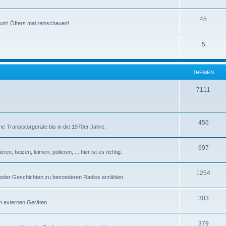
T
45
um! Öfters mal reinschauen!
h
T
5
e
h
m
e
e
THEMEN
m
n
T
7111
e
h
n
e
T
456
e Transistorgeräte bis in die 1970er Jahre.
m
h
e
T
697
e
n, beizen, leimen, polieren, ... hier ist es richtig.
n
h
m
T
1254
e
e
 oder Geschichten zu besonderen Radios erzählen.
h
m
n
T
303
e
e
n externen Geräten.
h
m
n
T
379
e
e