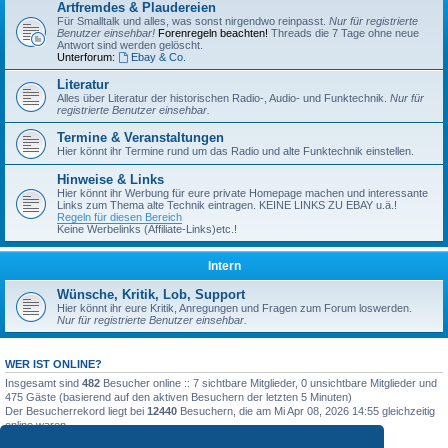
Artfremdes & Plaudereien
Für Smalltalk und alles, was sonst nirgendwo reinpasst.
Nur für registrierte
Benutzer einsehbar!
Forenregeln beachten!
Threads die 7 Tage ohne neue
Antwort sind werden gelöscht.
Unterforum:
Ebay & Co.
Literatur
Alles über Literatur der historischen Radio-, Audio- und Funktechnik.
Nur für
registrierte Benutzer einsehbar.
Termine & Veranstaltungen
Hier könnt ihr Termine rund um das Radio und alte Funktechnik einstellen.
Hinweise & Links
Hier könnt ihr Werbung für eure private Homepage machen und interessante
Links zum Thema alte Technik eintragen. KEINE LINKS ZU EBAY u.ä.!
Regeln für diesen Bereich
Keine Werbelinks (Affiliate-Links)etc.!
Intern
Wünsche, Kritik, Lob, Support
Hier könnt ihr eure Kritik, Anregungen und Fragen zum Forum loswerden.
Nur für registrierte Benutzer einsehbar.
WER IST ONLINE?
Insgesamt sind
482
Besucher online :: 7 sichtbare Mitglieder, 0 unsichtbare Mitglieder und
475 Gäste (basierend auf den aktiven Besuchern der letzten 5 Minuten)
Der Besucherrekord liegt bei
12440
Besuchern, die am Mi Apr 08, 2026 14:55 gleichzeitig
online waren.