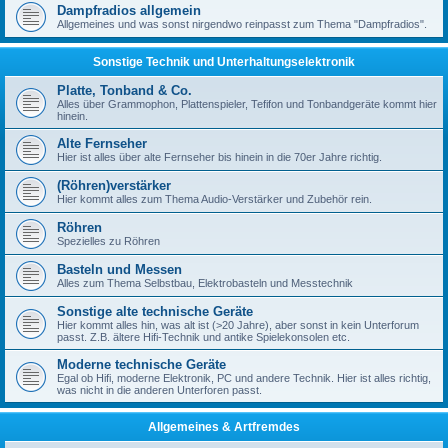
Dampfradios allgemein
Allgemeines und was sonst nirgendwo reinpasst zum Thema "Dampfradios".
Sonstige Technik und Unterhaltungselektronik
Platte, Tonband & Co.
Alles über Grammophon, Plattenspieler, Tefifon und Tonbandgeräte kommt hier
hinein.
Alte Fernseher
Hier ist alles über alte Fernseher bis hinein in die 70er Jahre richtig.
(Röhren)verstärker
Hier kommt alles zum Thema Audio-Verstärker und Zubehör rein.
Röhren
Spezielles zu Röhren
Basteln und Messen
Alles zum Thema Selbstbau, Elektrobasteln und Messtechnik
Sonstige alte technische Geräte
Hier kommt alles hin, was alt ist (>20 Jahre), aber sonst in kein Unterforum
passt. Z.B. ältere Hifi-Technik und antike Spielekonsolen etc.
Moderne technische Geräte
Egal ob Hifi, moderne Elektronik, PC und andere Technik. Hier ist alles richtig,
was nicht in die anderen Unterforen passt.
Allgemeines & Artfremdes