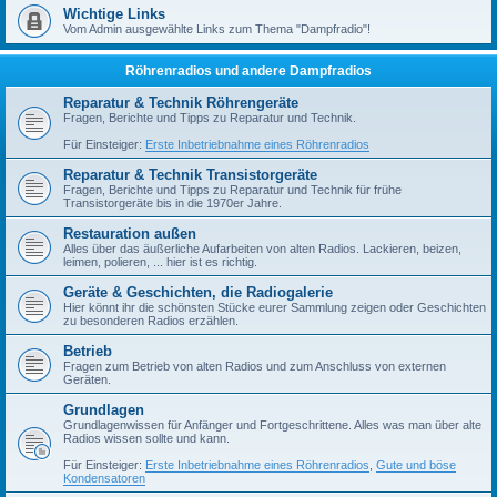
Wichtige Links
Vom Admin ausgewählte Links zum Thema "Dampfradio"!
Röhrenradios und andere Dampfradios
Reparatur & Technik Röhrengeräte
Fragen, Berichte und Tipps zu Reparatur und Technik.
Für Einsteiger:
Erste Inbetriebnahme eines Röhrenradios
Reparatur & Technik Transistorgeräte
Fragen, Berichte und Tipps zu Reparatur und Technik für frühe
Transistorgeräte bis in die 1970er Jahre.
Restauration außen
Alles über das äußerliche Aufarbeiten von alten Radios. Lackieren, beizen,
leimen, polieren, ... hier ist es richtig.
Geräte & Geschichten, die Radiogalerie
Hier könnt ihr die schönsten Stücke eurer Sammlung zeigen oder Geschichten
zu besonderen Radios erzählen.
Betrieb
Fragen zum Betrieb von alten Radios und zum Anschluss von externen
Geräten.
Grundlagen
Grundlagenwissen für Anfänger und Fortgeschrittene. Alles was man über alte
Radios wissen sollte und kann.
Für Einsteiger:
Erste Inbetriebnahme eines Röhrenradios
,
Gute und böse
Kondensatoren