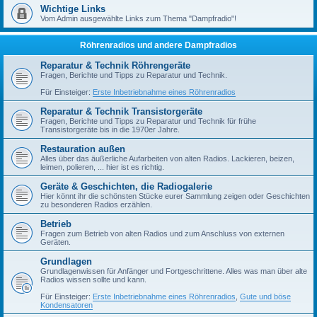
Wichtige Links
Vom Admin ausgewählte Links zum Thema "Dampfradio"!
Röhrenradios und andere Dampfradios
Reparatur & Technik Röhrengeräte
Fragen, Berichte und Tipps zu Reparatur und Technik.
Für Einsteiger:
Erste Inbetriebnahme eines Röhrenradios
Reparatur & Technik Transistorgeräte
Fragen, Berichte und Tipps zu Reparatur und Technik für frühe
Transistorgeräte bis in die 1970er Jahre.
Restauration außen
Alles über das äußerliche Aufarbeiten von alten Radios. Lackieren, beizen,
leimen, polieren, ... hier ist es richtig.
Geräte & Geschichten, die Radiogalerie
Hier könnt ihr die schönsten Stücke eurer Sammlung zeigen oder Geschichten
zu besonderen Radios erzählen.
Betrieb
Fragen zum Betrieb von alten Radios und zum Anschluss von externen
Geräten.
Grundlagen
Grundlagenwissen für Anfänger und Fortgeschrittene. Alles was man über alte
Radios wissen sollte und kann.
Für Einsteiger:
Erste Inbetriebnahme eines Röhrenradios
,
Gute und böse
Kondensatoren