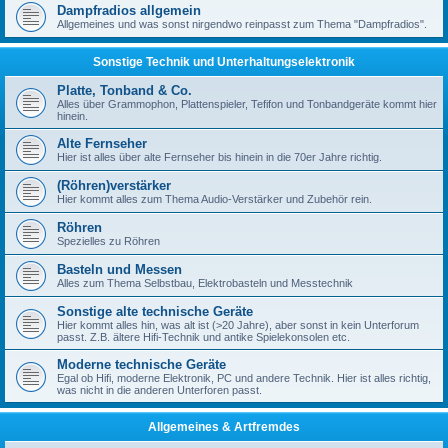
Dampfradios allgemein
Allgemeines und was sonst nirgendwo reinpasst zum Thema "Dampfradios".
Sonstige Technik und Unterhaltungselektronik
Platte, Tonband & Co.
Alles über Grammophon, Plattenspieler, Tefifon und Tonbandgeräte kommt hier
hinein.
Alte Fernseher
Hier ist alles über alte Fernseher bis hinein in die 70er Jahre richtig.
(Röhren)verstärker
Hier kommt alles zum Thema Audio-Verstärker und Zubehör rein.
Röhren
Spezielles zu Röhren
Basteln und Messen
Alles zum Thema Selbstbau, Elektrobasteln und Messtechnik
Sonstige alte technische Geräte
Hier kommt alles hin, was alt ist (>20 Jahre), aber sonst in kein Unterforum
passt. Z.B. ältere Hifi-Technik und antike Spielekonsolen etc.
Moderne technische Geräte
Egal ob Hifi, moderne Elektronik, PC und andere Technik. Hier ist alles richtig,
was nicht in die anderen Unterforen passt.
Allgemeines & Artfremdes