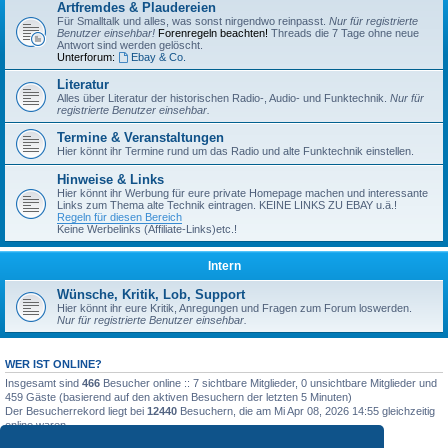
Artfremdes & Plaudereien
Für Smalltalk und alles, was sonst nirgendwo reinpasst.
Nur für registrierte
Benutzer einsehbar!
Forenregeln beachten!
Threads die 7 Tage ohne neue
Antwort sind werden gelöscht.
Unterforum:
Ebay & Co.
Literatur
Alles über Literatur der historischen Radio-, Audio- und Funktechnik.
Nur für
registrierte Benutzer einsehbar.
Termine & Veranstaltungen
Hier könnt ihr Termine rund um das Radio und alte Funktechnik einstellen.
Hinweise & Links
Hier könnt ihr Werbung für eure private Homepage machen und interessante
Links zum Thema alte Technik eintragen. KEINE LINKS ZU EBAY u.ä.!
Regeln für diesen Bereich
Keine Werbelinks (Affiliate-Links)etc.!
Intern
Wünsche, Kritik, Lob, Support
Hier könnt ihr eure Kritik, Anregungen und Fragen zum Forum loswerden.
Nur für registrierte Benutzer einsehbar.
WER IST ONLINE?
Insgesamt sind
466
Besucher online :: 7 sichtbare Mitglieder, 0 unsichtbare Mitglieder und
459 Gäste (basierend auf den aktiven Besuchern der letzten 5 Minuten)
Der Besucherrekord liegt bei
12440
Besuchern, die am Mi Apr 08, 2026 14:55 gleichzeitig
online waren.