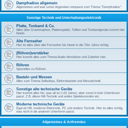
Dampfradios allgemein
Allgemeines und was sonst nirgendwo reinpasst zum Thema "Dampfradios".
Sonstige Technik und Unterhaltungselektronik
Platte, Tonband & Co.
Alles über Grammophon, Plattenspieler, Tefifon und Tonbandgeräte kommt hier
hinein.
Alte Fernseher
Hier ist alles über alte Fernseher bis hinein in die 70er Jahre richtig.
(Röhren)verstärker
Hier kommt alles zum Thema Audio-Verstärker und Zubehör rein.
Röhren
Spezielles zu Röhren
Basteln und Messen
Alles zum Thema Selbstbau, Elektrobasteln und Messtechnik
Sonstige alte technische Geräte
Hier kommt alles hin, was alt ist (>20 Jahre), aber sonst in kein Unterforum
passt. Z.B. ältere Hifi-Technik und antike Spielekonsolen etc.
Moderne technische Geräte
Egal ob Hifi, moderne Elektronik, PC und andere Technik. Hier ist alles richtig,
was nicht in die anderen Unterforen passt.
Allgemeines & Artfremdes