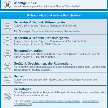
Wichtige Links
Vom Admin ausgewählte Links zum Thema "Dampfradio"!
Röhrenradios und andere Dampfradios
Reparatur & Technik Röhrengeräte
Fragen, Berichte und Tipps zu Reparatur und Technik.
Für Einsteiger:
Erste Inbetriebnahme eines Röhrenradios
Reparatur & Technik Transistorgeräte
Fragen, Berichte und Tipps zu Reparatur und Technik für frühe
Transistorgeräte bis in die 1970er Jahre.
Restauration außen
Alles über das äußerliche Aufarbeiten von alten Radios. Lackieren, beizen,
leimen, polieren, ... hier ist es richtig.
Geräte & Geschichten, die Radiogalerie
Hier könnt ihr die schönsten Stücke eurer Sammlung zeigen oder Geschichten
zu besonderen Radios erzählen.
Betrieb
Fragen zum Betrieb von alten Radios und zum Anschluss von externen
Geräten.
Grundlagen
Grundlagenwissen für Anfänger und Fortgeschrittene. Alles was man über alte
Radios wissen sollte und kann.
Für Einsteiger:
Erste Inbetriebnahme eines Röhrenradios
,
Gute und böse
Kondensatoren