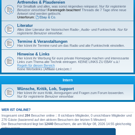
Artfremdes & Plaudereien
Für Smalltalk und alles, was sonst nirgendwo reinpasst.
Nur für registrierte
Benutzer einsehbar!
Forenregeln beachten!
Threads die 7 Tage ohne neue
Antwort sind werden gelöscht.
Unterforum:
Ebay & Co.
Literatur
Alles über Literatur der historischen Radio-, Audio- und Funktechnik.
Nur für
registrierte Benutzer einsehbar.
Termine & Veranstaltungen
Hier könnt ihr Termine rund um das Radio und alte Funktechnik einstellen.
Hinweise & Links
Hier könnt ihr Werbung für eure private Homepage machen und interessante
Links zum Thema alte Technik eintragen. KEINE LINKS ZU EBAY u.ä.!
Regeln für diesen Bereich
Keine Werbelinks (Affiliate-Links)etc.!
Intern
Wünsche, Kritik, Lob, Support
Hier könnt ihr eure Kritik, Anregungen und Fragen zum Forum loswerden.
Nur für registrierte Benutzer einsehbar.
WER IST ONLINE?
Insgesamt sind
284
Besucher online :: 8 sichtbare Mitglieder, 0 unsichtbare Mitglieder und
276 Gäste (basierend auf den aktiven Besuchern der letzten 5 Minuten)
Der Besucherrekord liegt bei
12440
Besuchern, die am Mi Apr 08, 2026 14:55 gleichzeitig
online waren.