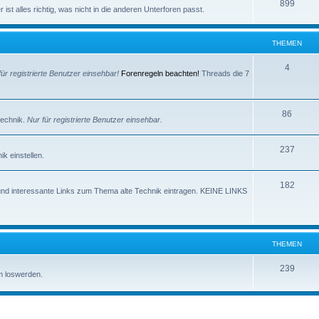
e
T
899
e
ist alles richtig, was nicht in die anderen Unterforen passt.
m
h
n
e
e
THEMEN
n
m
T
4
für registrierte Benutzer einsehbar!
Forenregeln beachten!
Threads die 7
e
h
n
e
T
86
technik.
Nur für registrierte Benutzer einsehbar.
m
h
e
T
237
e
k einstellen.
n
h
m
T
182
e
e
und interessante Links zum Thema alte Technik eintragen. KEINE LINKS
h
m
n
e
e
m
n
THEMEN
e
T
239
m loswerden.
n
h
e