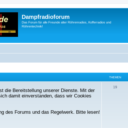
Dampfradioforum
Das Forum für alle Freunde alter Röhrenradios, Kofferradios und
Röhrentechnik!
THEMEN
T
19
t die Bereitstellung unserer Dienste. Mit der
h
ich damit einverstanden, dass wir Cookies
e
m
ng des Forums und das Regelwerk. Bitte lesen!
e
n