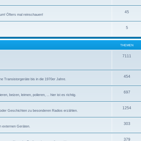
T
45
um! Öfters mal reinschauen!
h
T
5
e
h
m
e
e
THEMEN
m
n
T
7111
e
h
n
e
T
454
e Transistorgeräte bis in die 1970er Jahre.
m
h
e
T
697
e
n, beizen, leimen, polieren, ... hier ist es richtig.
n
h
m
T
1254
e
e
 oder Geschichten zu besonderen Radios erzählen.
h
m
n
T
303
e
e
n externen Geräten.
h
m
n
T
379
e
e