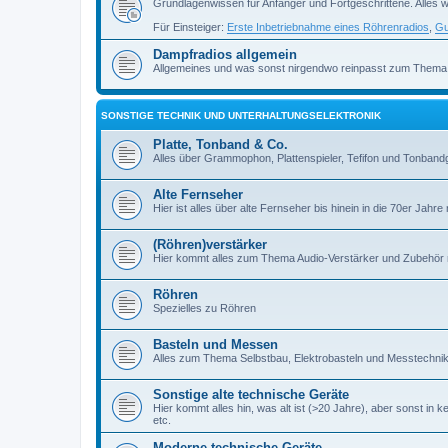
Grundlagenwissen für Anfänger und Fortgeschrittene. Alles w
Für Einsteiger:
Erste Inbetriebnahme eines Röhrenradios
,
Gu
Dampfradios allgemein
Allgemeines und was sonst nirgendwo reinpasst zum Thema
SONSTIGE TECHNIK UND UNTERHALTUNGSELEKTRONIK
Platte, Tonband & Co.
Alles über Grammophon, Plattenspieler, Tefifon und Tonbandg
Alte Fernseher
Hier ist alles über alte Fernseher bis hinein in die 70er Jahre r
(Röhren)verstärker
Hier kommt alles zum Thema Audio-Verstärker und Zubehör r
Röhren
Spezielles zu Röhren
Basteln und Messen
Alles zum Thema Selbstbau, Elektrobasteln und Messtechni
Sonstige alte technische Geräte
Hier kommt alles hin, was alt ist (>20 Jahre), aber sonst in k
etc.
Moderne technische Geräte