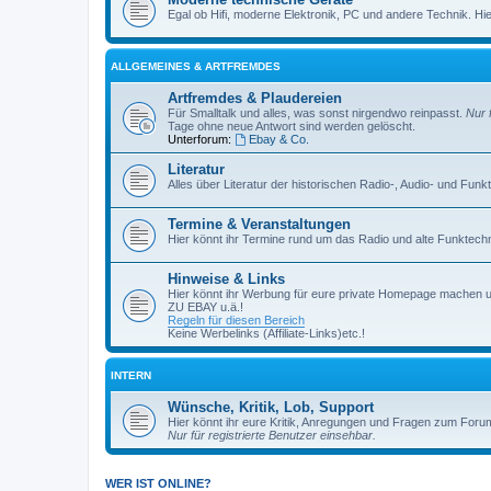
Egal ob Hifi, moderne Elektronik, PC und andere Technik. Hier 
ALLGEMEINES & ARTFREMDES
Artfremdes & Plaudereien
Für Smalltalk und alles, was sonst nirgendwo reinpasst.
Nur 
Tage ohne neue Antwort sind werden gelöscht.
Unterforum:
Ebay & Co.
Literatur
Alles über Literatur der historischen Radio-, Audio- und Funk
Termine & Veranstaltungen
Hier könnt ihr Termine rund um das Radio und alte Funktechni
Hinweise & Links
Hier könnt ihr Werbung für eure private Homepage machen 
ZU EBAY u.ä.!
Regeln für diesen Bereich
Keine Werbelinks (Affiliate-Links)etc.!
INTERN
Wünsche, Kritik, Lob, Support
Hier könnt ihr eure Kritik, Anregungen und Fragen zum Foru
Nur für registrierte Benutzer einsehbar.
WER IST ONLINE?