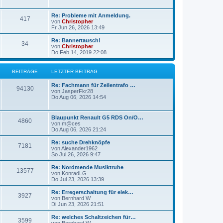
g
g
L
Re: Probleme mit Anmeldung.
B
417
e
e
von
Christopher
t
Fr Jun 26, 2026 13:49
e
z
t
L
Re: Bannertausch!
B
34
i
e
e
von
Christopher
r
t
Do Feb 14, 2019 22:08
e
t
B
z
e
t
i
i
r
e
BEITRÄGE
LETZTER BEITRAG
t
r
r
t
B
ä
L
Re: Fachmann für Zeilentrafo …
a
B
e
94130
e
von
JasperFkr28
g
i
r
g
t
Do Aug 06, 2026 14:54
t
e
z
r
ä
e
t
a
i
e
L
g
Blaupunkt Renault G5 RDS On/O…
B
4860
g
r
e
von
m@ces
t
B
t
Do Aug 06, 2026 21:24
e
e
e
z
i
r
t
L
Re: suche Drehknöpfe
t
B
7181
i
e
e
von
Alexander1962
r
ä
r
t
So Jul 26, 2026 9:47
a
e
t
B
z
g
e
g
t
L
Re: Nordmende Musiktruhe
B
13577
i
i
r
e
e
von
KonradLG
t
r
e
t
Do Jul 23, 2026 13:39
e
r
t
B
ä
z
a
e
t
L
Re: Erregerschaltung für elek…
B
g
3927
i
i
r
e
g
e
von
Bernhard W
t
r
t
Di Jun 23, 2026 21:51
e
r
t
B
ä
z
e
a
e
t
L
Re: welches Schaltzeichen für…
B
g
3599
i
i
r
e
g
e
von
Bernhard W