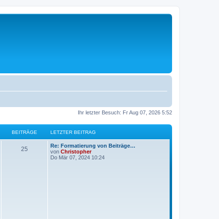
Ihr letzter Besuch: Fr Aug 07, 2026 5:52
BEITRÄGE
LETZTER BEITRAG
L
Re: Formatierung von Beiträge…
B
25
e
von
Christopher
t
Do Mär 07, 2024 10:24
e
z
t
i
e
r
t
B
e
i
r
t
r
ä
a