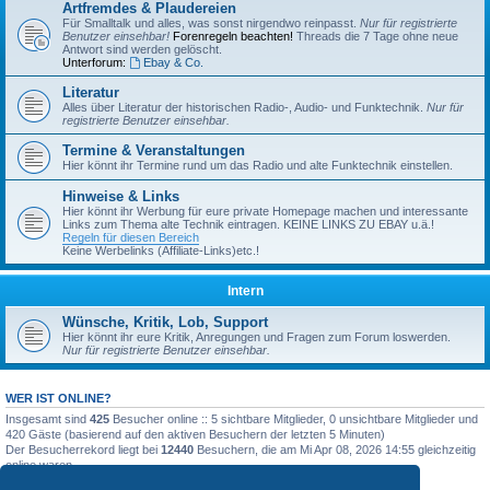
Artfremdes & Plaudereien
Für Smalltalk und alles, was sonst nirgendwo reinpasst.
Nur für registrierte
Benutzer einsehbar!
Forenregeln beachten!
Threads die 7 Tage ohne neue
Antwort sind werden gelöscht.
Unterforum:
Ebay & Co.
Literatur
Alles über Literatur der historischen Radio-, Audio- und Funktechnik.
Nur für
registrierte Benutzer einsehbar.
Termine & Veranstaltungen
Hier könnt ihr Termine rund um das Radio und alte Funktechnik einstellen.
Hinweise & Links
Hier könnt ihr Werbung für eure private Homepage machen und interessante
Links zum Thema alte Technik eintragen. KEINE LINKS ZU EBAY u.ä.!
Regeln für diesen Bereich
Keine Werbelinks (Affiliate-Links)etc.!
Intern
Wünsche, Kritik, Lob, Support
Hier könnt ihr eure Kritik, Anregungen und Fragen zum Forum loswerden.
Nur für registrierte Benutzer einsehbar.
WER IST ONLINE?
Insgesamt sind
425
Besucher online :: 5 sichtbare Mitglieder, 0 unsichtbare Mitglieder und
420 Gäste (basierend auf den aktiven Besuchern der letzten 5 Minuten)
Der Besucherrekord liegt bei
12440
Besuchern, die am Mi Apr 08, 2026 14:55 gleichzeitig
online waren.