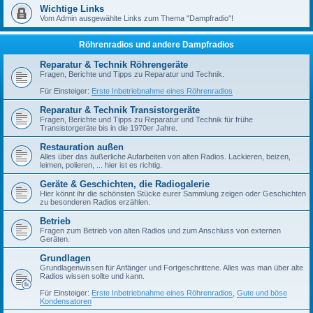
Wichtige Links
Vom Admin ausgewählte Links zum Thema "Dampfradio"!
Röhrenradios und andere Dampfradios
Reparatur & Technik Röhrengeräte
Fragen, Berichte und Tipps zu Reparatur und Technik.
Für Einsteiger:
Erste Inbetriebnahme eines Röhrenradios
Reparatur & Technik Transistorgeräte
Fragen, Berichte und Tipps zu Reparatur und Technik für frühe
Transistorgeräte bis in die 1970er Jahre.
Restauration außen
Alles über das äußerliche Aufarbeiten von alten Radios. Lackieren, beizen,
leimen, polieren, ... hier ist es richtig.
Geräte & Geschichten, die Radiogalerie
Hier könnt ihr die schönsten Stücke eurer Sammlung zeigen oder Geschichten
zu besonderen Radios erzählen.
Betrieb
Fragen zum Betrieb von alten Radios und zum Anschluss von externen
Geräten.
Grundlagen
Grundlagenwissen für Anfänger und Fortgeschrittene. Alles was man über alte
Radios wissen sollte und kann.
Für Einsteiger:
Erste Inbetriebnahme eines Röhrenradios
,
Gute und böse
Kondensatoren