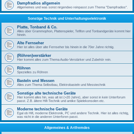
Dampfradios allgemein
Allgemeines und was sonst nirgendwo reinpasst zum Thema "Dampfradios".
Sonstige Technik und Unterhaltungselektronik
Platte, Tonband & Co.
Alles über Grammophon, Plattenspieler, Tefifon und Tonbandgeräte kommt hier
hinein.
Alte Fernseher
Hier ist alles über alte Fernseher bis hinein in die 70er Jahre richtig.
(Röhren)verstärker
Hier kommt alles zum Thema Audio-Verstärker und Zubehör rein.
Röhren
Spezielles zu Röhren
Basteln und Messen
Alles zum Thema Selbstbau, Elektrobasteln und Messtechnik
Sonstige alte technische Geräte
Hier kommt alles hin, was alt ist (>20 Jahre), aber sonst in kein Unterforum
passt. Z.B. ältere Hifi-Technik und antike Spielekonsolen etc.
Moderne technische Geräte
Egal ob Hifi, moderne Elektronik, PC und andere Technik. Hier ist alles richtig,
was nicht in die anderen Unterforen passt.
Allgemeines & Artfremdes