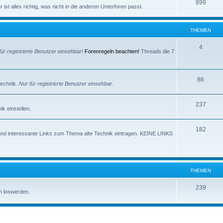
e
T
899
e
ist alles richtig, was nicht in die anderen Unterforen passt.
m
h
n
e
e
THEMEN
n
m
T
4
für registrierte Benutzer einsehbar!
Forenregeln beachten!
Threads die 7
e
h
n
e
T
86
technik.
Nur für registrierte Benutzer einsehbar.
m
h
e
T
237
e
k einstellen.
n
h
m
T
182
e
e
und interessante Links zum Thema alte Technik eintragen. KEINE LINKS
h
m
n
e
e
m
n
THEMEN
e
T
239
m loswerden.
n
h
e