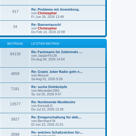
g
g
L
Re: Probleme mit Anmeldung.
B
417
e
e
von
Christopher
t
Fr Jun 26, 2026 13:49
e
z
t
L
Re: Bannertausch!
B
34
i
e
e
von
Christopher
r
t
Do Feb 14, 2019 22:08
e
t
B
z
e
t
i
i
r
e
BEITRÄGE
LETZTER BEITRAG
t
r
r
t
B
ä
L
Re: Fachmann für Zeilentrafo …
a
B
e
94130
e
von
JasperFkr28
g
i
r
g
t
Do Aug 06, 2026 14:54
t
e
z
r
ä
e
t
a
i
e
L
g
Re: Graetz Joker Radio geht n…
B
4859
g
r
e
von
Munzel
t
B
t
Sa Aug 01, 2026 9:28
e
e
e
z
i
r
t
L
Re: suche Drehknöpfe
t
B
7181
i
e
e
von
Alexander1962
r
ä
r
t
So Jul 26, 2026 9:47
a
e
t
B
z
g
e
g
t
L
Re: Nordmende Musiktruhe
B
13577
i
i
r
e
e
von
KonradLG
t
r
e
t
Do Jul 23, 2026 13:39
e
r
t
B
ä
z
a
e
t
L
Re: Erregerschaltung für elek…
B
g
3927
i
i
r
e
g
e
von
Bernhard W
t
r
t
Di Jun 23, 2026 21:51
e
r
t
B
ä
z
e
a
e
t
L
Re: welches Schaltzeichen für…
B
g
3599
i
i
r
e
g
e
von
Bernhard W