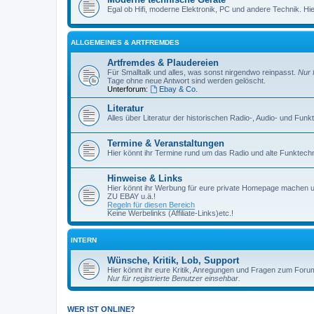
Egal ob Hifi, moderne Elektronik, PC und andere Technik. Hier 
ALLGEMEINES & ARTFREMDES
Artfremdes & Plaudereien
Für Smalltalk und alles, was sonst nirgendwo reinpasst.
Nur 
Tage ohne neue Antwort sind werden gelöscht.
Unterforum:
Ebay & Co.
Literatur
Alles über Literatur der historischen Radio-, Audio- und Funk
Termine & Veranstaltungen
Hier könnt ihr Termine rund um das Radio und alte Funktechni
Hinweise & Links
Hier könnt ihr Werbung für eure private Homepage machen 
ZU EBAY u.ä.!
Regeln für diesen Bereich
Keine Werbelinks (Affiliate-Links)etc.!
INTERN
Wünsche, Kritik, Lob, Support
Hier könnt ihr eure Kritik, Anregungen und Fragen zum Foru
Nur für registrierte Benutzer einsehbar.
WER IST ONLINE?