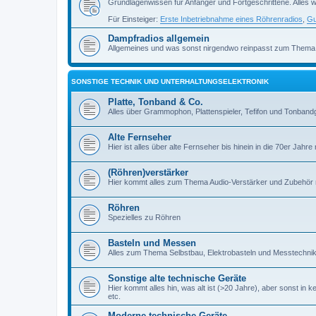
Grundlagenwissen für Anfänger und Fortgeschrittene. Alles w
Für Einsteiger:
Erste Inbetriebnahme eines Röhrenradios
,
Gu
Dampfradios allgemein
Allgemeines und was sonst nirgendwo reinpasst zum Thema
SONSTIGE TECHNIK UND UNTERHALTUNGSELEKTRONIK
Platte, Tonband & Co.
Alles über Grammophon, Plattenspieler, Tefifon und Tonbandg
Alte Fernseher
Hier ist alles über alte Fernseher bis hinein in die 70er Jahre r
(Röhren)verstärker
Hier kommt alles zum Thema Audio-Verstärker und Zubehör r
Röhren
Spezielles zu Röhren
Basteln und Messen
Alles zum Thema Selbstbau, Elektrobasteln und Messtechni
Sonstige alte technische Geräte
Hier kommt alles hin, was alt ist (>20 Jahre), aber sonst in k
etc.
Moderne technische Geräte