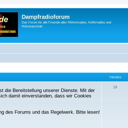
Dampfradioforum
Das Forum für alle Freunde alter Röhrenradios, Kofferradios und
Röhrentechnik!
THEMEN
T
19
t die Bereitstellung unserer Dienste. Mit der
h
ich damit einverstanden, dass wir Cookies
e
m
ng des Forums und das Regelwerk. Bitte lesen!
e
n