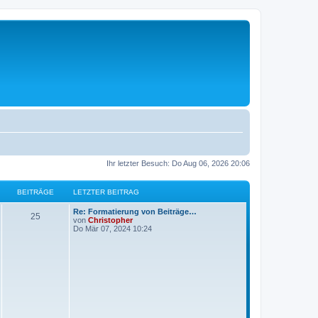
Ihr letzter Besuch: Do Aug 06, 2026 20:06
BEITRÄGE
LETZTER BEITRAG
L
Re: Formatierung von Beiträge…
B
25
e
von
Christopher
t
Do Mär 07, 2024 10:24
e
z
t
i
e
r
t
B
e
i
r
t
r
ä
a