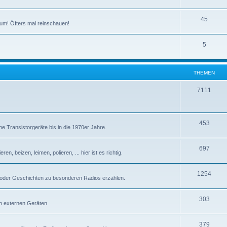
T
45
um! Öfters mal reinschauen!
h
T
5
e
h
m
e
e
THEMEN
m
n
T
7111
e
h
n
e
T
453
e Transistorgeräte bis in die 1970er Jahre.
m
h
e
T
697
e
n, beizen, leimen, polieren, ... hier ist es richtig.
n
h
m
T
1254
e
e
 oder Geschichten zu besonderen Radios erzählen.
h
m
n
T
303
e
e
n externen Geräten.
h
m
n
T
379
e
e